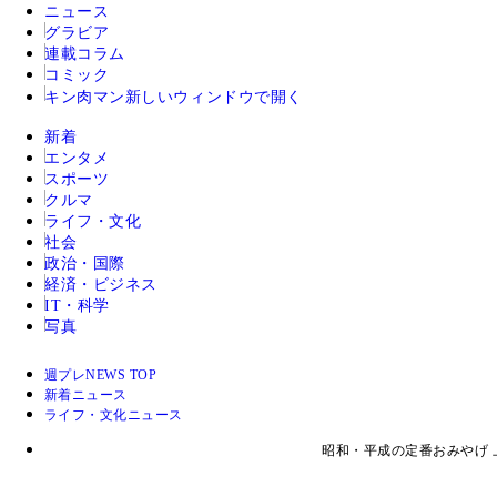
ニュース
グラビア
連載コラム
コミック
キン肉マン
新しいウィンドウで開く
新着
エンタメ
スポーツ
クルマ
ライフ・文化
社会
政治・国際
経済・ビジネス
IT・科学
写真
週プレNEWS TOP
新着ニュース
ライフ・文化ニュース
昭和・平成の定番おみやげ 