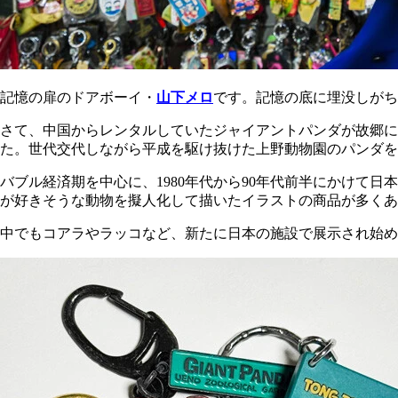
記憶の扉のドアボーイ・
山下メロ
です。記憶の底に埋没しがち
さて、中国からレンタルしていたジャイアントパンダが故郷に
た。世代交代しながら平成を駆け抜けた上野動物園のパンダを
バブル経済期を中心に、1980年代から90年代前半にかけて
が好きそうな動物を擬人化して描いたイラストの商品が多くあ
中でもコアラやラッコなど、新たに日本の施設で展示され始め