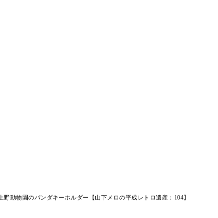
上野動物園のパンダキーホルダー【山下メロの平成レトロ遺産：104】