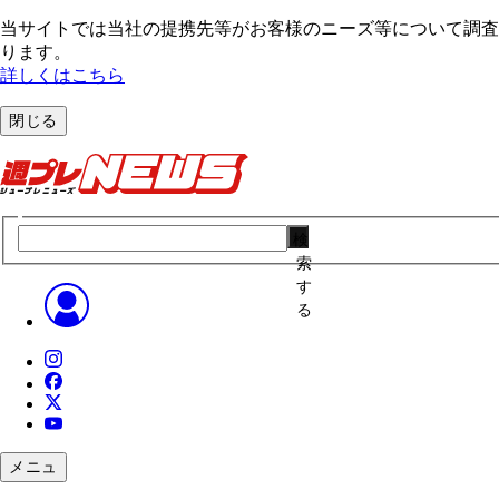
当サイトでは当社の提携先等がお客様のニーズ等について調査・
ります。
詳しくはこちら
閉じる
検
索
す
る
メニュ