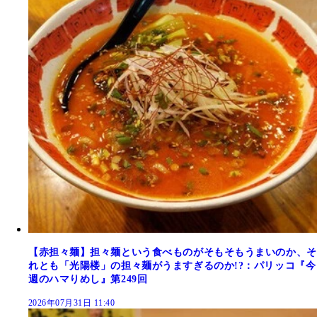
【赤担々麺】担々麺という食べものがそもそもうまいのか、そ
れとも「光陽楼」の担々麺がうますぎるのか!?：パリッコ『今
週のハマりめし』第249回
2026年07月31日 11:40