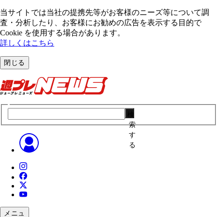
当サイトでは当社の提携先等がお客様のニーズ等について調
査・分析したり、お客様にお勧めの広告を表⽰する⽬的で
Cookie を使⽤する場合があります。
詳しくはこちら
閉じる
検
索
す
る
メニュ