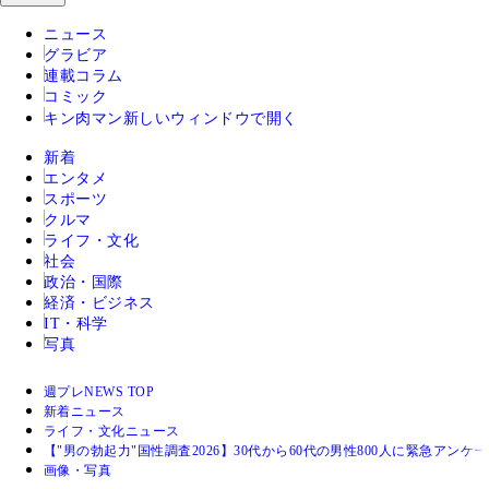
ニュース
グラビア
連載コラム
コミック
キン肉マン
新しいウィンドウで開く
新着
エンタメ
スポーツ
クルマ
ライフ・文化
社会
政治・国際
経済・ビジネス
IT・科学
写真
週プレNEWS TOP
新着ニュース
ライフ・文化ニュース
【"男の勃起力"国性調査2026】30代から60代の男性800人に緊急アンケ
画像・写真