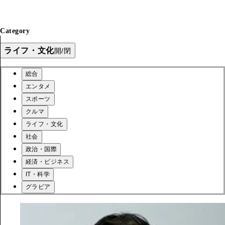
Category
ライフ・文化
開/閉
総合
エンタメ
スポーツ
クルマ
ライフ・文化
社会
政治・国際
経済・ビジネス
IT・科学
グラビア