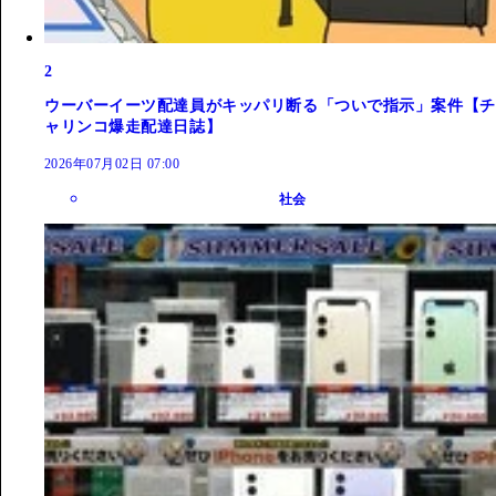
2
ウーバーイーツ配達員がキッパリ断る「ついで指示」案件【チ
ャリンコ爆走配達日誌】
2026年07月02日 07:00
社会