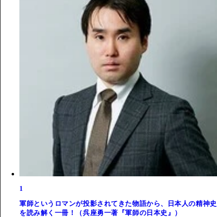
1
軍師というロマンが投影されてきた物語から、日本人の精神史
を読み解く一冊！（呉座勇一著『軍師の日本史』）