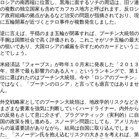
ロシアの南西端に位置し、黒海に面するソチの周辺は、旧ソ連
の複数の独立国家も含めてカフカス地方と呼ばれます。反ロシ
ア政府組織の拠点があるなど治安の問題が指摘されており、現
に五輪開幕が近づくとテロ事件が複数発生しました。
逆に言えば、平穏のまま五輪が閉幕すれば、プーチン大統領の
手腕は国際社会で高く評価される。これこそがソチ五輪の最大
の狙いであり、大国ロシアの威厳を示すためのカードというこ
とでしょう。
米経済誌『フォーブス』が昨年１０月末に発表した「２０１３
年、世界で最も影響力のある人々」というランキングで、第１
位に選ばれたのはプーチン大統領。今や「ロシアのプーチン」
ではなく、「プーチンのロシア」と言っても過言ではありませ
ん。
外交戦略家としてのプーチン大統領は、地政学的リスクなどさ
まざまな要素を強気に判断していくハードライナー。内外から
の反発もさして意に介さず、プラグマティック（実利的）に自
国の政策を推し進める。スノーデン問題にしても、アメリカか
らの返還要請がありながら、結局は自国に取り込んでしまっ
た。「スノーデン氏を抱え込むリスクの大きさを考えれば、第