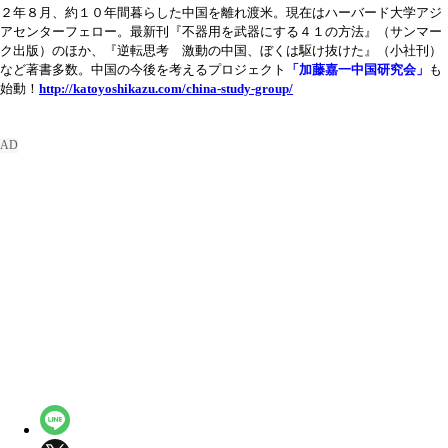
２年８月、約１０年間暮らした中国を離れ渡米。現在はハーバード大学アジ
アセンターフェロー。最新刊『不器用を武器にする４１の方法』（サンマー
ク出版）のほか、『逆転思考 激動の中国、ぼくは駆け抜けた』（小社刊）
など著書多数。中国の今後を考えるプロジェクト
「加藤嘉一中国研究会」
も
始動！
http://katoyoshikazu.com/china-study-group/