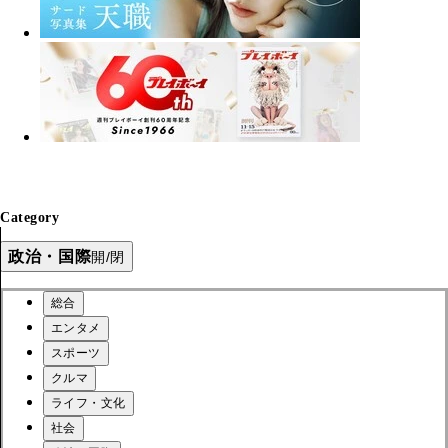
Category
政治・国際
開/閉
総合
エンタメ
スポーツ
クルマ
ライフ・文化
社会