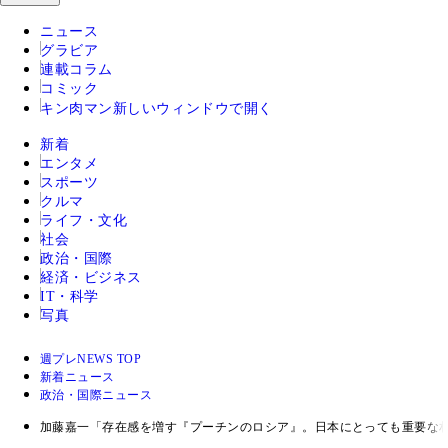
ニュース
グラビア
連載コラム
コミック
キン肉マン
新しいウィンドウで開く
新着
エンタメ
スポーツ
クルマ
ライフ・文化
社会
政治・国際
経済・ビジネス
IT・科学
写真
週プレNEWS TOP
新着ニュース
政治・国際ニュース
加藤嘉一「存在感を増す『プーチンのロシア』。日本にとっても重要な