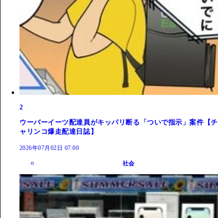
2
ウーバーイーツ配達員がキッパリ断る「ついで指示」案件【チ
ャリンコ爆走配達日誌】
2026年07月02日 07:00
社会