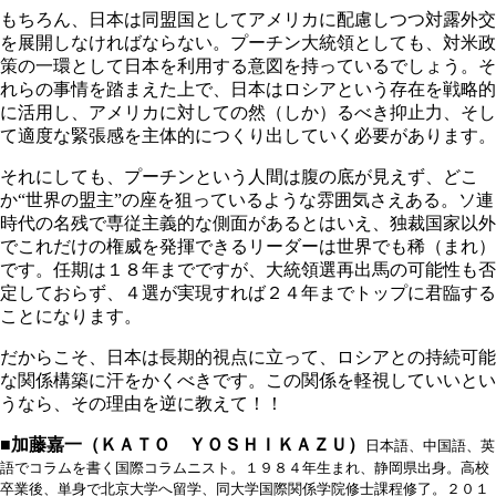
もちろん、日本は同盟国としてアメリカに配慮しつつ対露外交
を展開しなければならない。プーチン大統領としても、対米政
策の一環として日本を利用する意図を持っているでしょう。そ
れらの事情を踏まえた上で、日本はロシアという存在を戦略的
に活用し、アメリカに対しての然（しか）るべき抑止力、そし
て適度な緊張感を主体的につくり出していく必要があります。
それにしても、プーチンという人間は腹の底が見えず、どこ
か“世界の盟主”の座を狙っているような雰囲気さえある。ソ連
時代の名残で専従主義的な側面があるとはいえ、独裁国家以外
でこれだけの権威を発揮できるリーダーは世界でも稀（まれ）
です。任期は１８年までですが、大統領選再出馬の可能性も否
定しておらず、４選が実現すれば２４年までトップに君臨する
ことになります。
だからこそ、日本は長期的視点に立って、ロシアとの持続可能
な関係構築に汗をかくべきです。この関係を軽視していいとい
うなら、その理由を逆に教えて！！
■加藤嘉一（ＫＡＴＯ ＹＯＳＨＩＫＡＺＵ）
日本語、中国語、英
語でコラムを書く国際コラムニスト。１９８４年生まれ、静岡県出身。高校
卒業後、単身で北京大学へ留学、同大学国際関係学院修士課程修了。２０１