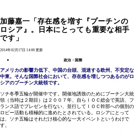
加藤嘉一「存在感を増す『プーチンの
ロシア』。日本にとっても重要な相手
です」
2014年02月17日 14:00 更新
政治・国際
アメリカの影響力低下、中国の台頭、混迷する欧州、不安定な
中東。そんな国際社会において、存在感を増しつつあるのがロ
シアのプーチン大統領です。
ソチ冬季五輪が開催中です。開催地誘致のためにプーチン大統
領（当時は２期目）は２００７年、自らＩＯＣ総会で英語、フ
ランス語でプレゼンを行ない、並行してＩＯＣ幹部への個別の
ロビー活動も積極的に進めたとされている。ロシアにとって
は、ソチ五輪はそれだけ核心的な一大イベントというわけで
す。