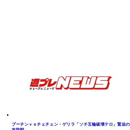
プーチンｖｓチェチェン・ゲリラ「ソチ五輪破壊テロ」緊迫の
攻防戦