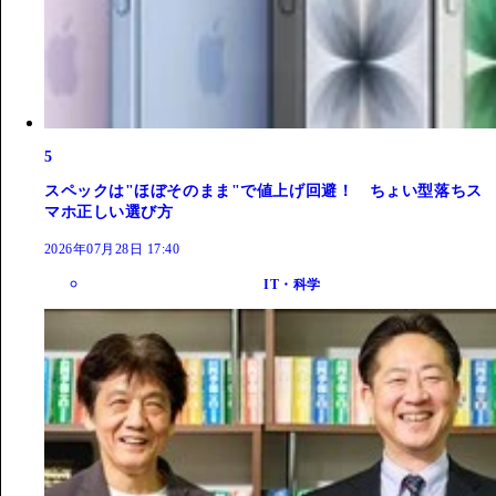
5
スペックは"ほぼそのまま"で値上げ回避！ ちょい型落ちス
マホ正しい選び方
2026年07月28日 17:40
IT・科学