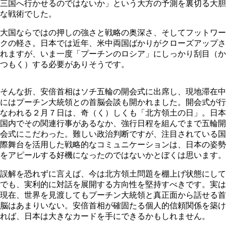
三国へ行かせるのではないか」という大方の予測を裏切る大胆
な戦術でした。
大国ならではの押しの強さと戦略の奥深さ、そしてフットワー
クの軽さ。日本では近年、米中両国ばかりがクローズアップさ
れますが、いま一度「プーチンのロシア」にしっかり刮目（か
つもく）する必要がありそうです。
そんな折、安倍首相はソチ五輪の開会式に出席し、現地滞在中
にはプーチン大統領との首脳会談も開かれました。開会式が行
なわれる２月７日は、奇（く）しくも「北方領土の日」。日本
国内でその関連行事があるなか、強行日程を組んでまで五輪開
会式にこだわった。難しい政治判断ですが、注目されている国
際舞台を活用した戦略的なコミュニケーションは、日本の姿勢
をアピールする好機になったのではないかとぼくは思います。
誤解を恐れずに言えば、今は北方領土問題を棚上げ状態にして
でも、実利的に対話を展開する方向性を堅持すべきです。実は
現在、世界を見渡してもプーチン大統領と真正面から話せる首
脳はあまりいない。安倍首相が確固たる個人的信頼関係を築け
れば、日本は大きなカードを手にできるかもしれません。