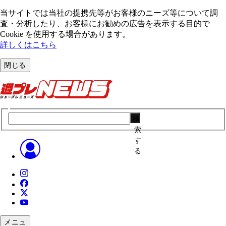
当サイトでは当社の提携先等がお客様のニーズ等について調
査・分析したり、お客様にお勧めの広告を表⽰する⽬的で
Cookie を使⽤する場合があります。
詳しくはこちら
閉じる
検
索
す
る
メニュ