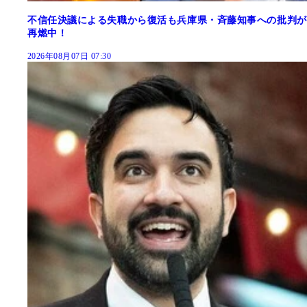
不信任決議による失職から復活も兵庫県・斉藤知事への批判が
再燃中！
2026年08月07日 07:30