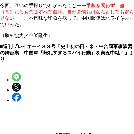
今回、互いの手探りでわかったことーー
手段を問わず、盗
（と）れるものはすべて盗り、自分の情報はなんとしても盗ら
せない
ーー。不気味な印象を残して、中国艦隊はハワイを去っ
ていった。
（取材協力／小峯隆生）
■週刊プレイボーイ３８号「史上初の日・米・中合同軍事演習
の舞台裏 中国軍『無礼すぎるスパイ行動』を実況中継
！」よ
り