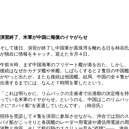
演習終了、米軍が中国に報復のイヤがらせ
そして後日、演習が終了し中国軍が真珠湾を離れる日を柿谷氏
が独自に情報をキャッチ。迎えた８月４日。
午前８時、まず中国海軍のフリゲート艦が港を出た。しかし、
後続はなぜかカナダ艦や米艦。しばらくすると２隻目の中国艦
がやっと出たが、またも後続は他国艦。結局、中国の全４隻が
出港するまでには、なんと７時間を要したという。
「これは明らかに、リムパックの主催者で出港順の決定権を持
っている米軍のイヤがらせ。というのも、中国はこのリムパッ
クに“スパイ船”を派遣していたんです」（柿谷氏）
招待を受諾して４隻を演習に参加させながら、沖合では別のス
パイ船がこっそりと各国艦のレーダー用電波や通信用電波の周
波数と内容、そして航行時のスクリュー音を“盗聴”――。途中