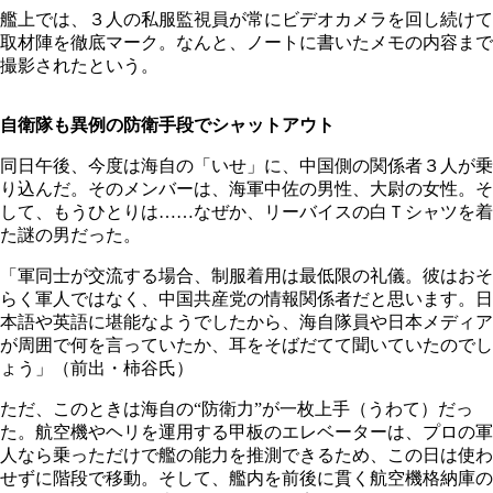
艦上では、３人の私服監視員が常にビデオカメラを回し続けて
取材陣を徹底マーク。なんと、ノートに書いたメモの内容まで
撮影されたという。
自衛隊も異例の防衛手段でシャットアウト
同日午後、今度は海自の「いせ」に、中国側の関係者３人が乗
り込んだ。そのメンバーは、海軍中佐の男性、大尉の女性。そ
して、もうひとりは……なぜか、リーバイスの白Ｔシャツを着
た謎の男だった。
「軍同士が交流する場合、制服着用は最低限の礼儀。彼はおそ
らく軍人ではなく、中国共産党の情報関係者だと思います。日
本語や英語に堪能なようでしたから、海自隊員や日本メディア
が周囲で何を言っていたか、耳をそばだてて聞いていたのでし
ょう」（前出・柿谷氏）
ただ、このときは海自の“防衛力”が一枚上手（うわて）だっ
た。航空機やヘリを運用する甲板のエレベーターは、プロの軍
人なら乗っただけで艦の能力を推測できるため、この日は使わ
せずに階段で移動。そして、艦内を前後に貫く航空機格納庫の