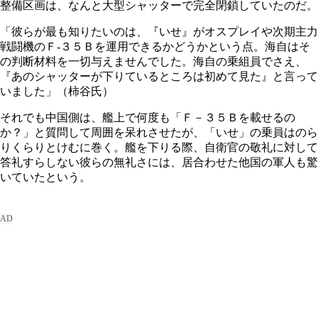
整備区画は、なんと大型シャッターで完全閉鎖していたのだ。
「彼らが最も知りたいのは、『いせ』がオスプレイや次期主力
戦闘機のＦ-３５Ｂを運用できるかどうかという点。海自はそ
の判断材料を一切与えませんでした。海自の乗組員でさえ、
『あのシャッターが下りているところは初めて見た』と言って
いました」（柿谷氏）
それでも中国側は、艦上で何度も「Ｆ－３５Ｂを載せるの
か？」と質問して周囲を呆れさせたが、「いせ」の乗員はのら
りくらりとけむに巻く。艦を下りる際、自衛官の敬礼に対して
答礼すらしない彼らの無礼さには、居合わせた他国の軍人も驚
いていたという。