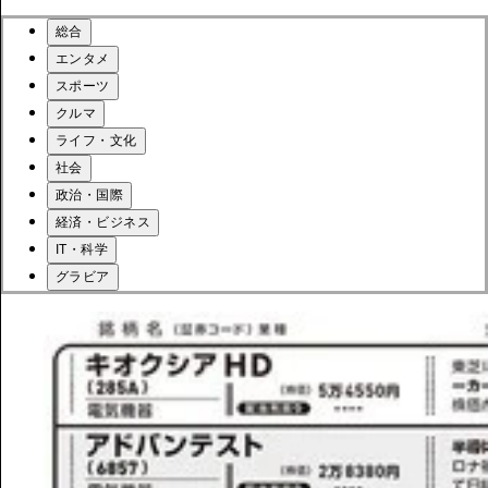
総合
エンタメ
スポーツ
クルマ
ライフ・文化
社会
政治・国際
経済・ビジネス
IT・科学
グラビア