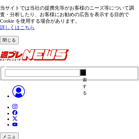
当サイトでは当社の提携先等がお客様のニーズ等について調
査・分析したり、お客様にお勧めの広告を表⽰する⽬的で
Cookie を使⽤する場合があります。
詳しくはこちら
閉じる
検
索
す
る
メニュ