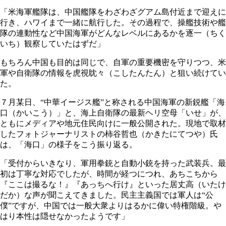
「米海軍艦隊は、中国艦隊をわざわざグアム島付近まで迎えに
行き、ハワイまで一緒に航行した。その過程で、操艦技術や艦
隊の連動性など中国海軍がどんなレベルにあるかを逐一（ちく
いち）観察していたはずだ」
もちろん中国も目的は同じで、自軍の重要機密を守りつつ、米
軍や自衛隊の情報を虎視眈々（こしたんたん）と狙い続けてい
た。
７月某日、“中華イージス艦”と称される中国海軍の新鋭艦「海
口（かいこう）」と、海上自衛隊の最新ヘリ空母「いせ」が、
ともにメディアや地元住民向けに一般公開された。現地で取材
したフォトジャーナリストの柿谷哲也（かきたにてつや）氏
は、「海口」の様子をこう振り返る。
「受付からいきなり、軍用拳銃と自動小銃を持った武装兵。最
初は丁寧な対応でしたが、時間が経つにつれ、あちこちから
『ここは撮るな！』『あっちへ行け』といった居丈高（いたけ
だか）な声が聞こえてきました。民主主義国では軍人は“公
僕”ですが、中国では一般大衆よりはるかに偉い特権階級。や
はり本性は隠せなかったようです」