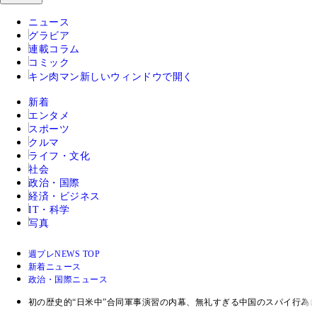
ニュース
グラビア
連載コラム
コミック
キン肉マン
新しいウィンドウで開く
新着
エンタメ
スポーツ
クルマ
ライフ・文化
社会
政治・国際
経済・ビジネス
IT・科学
写真
週プレNEWS TOP
新着ニュース
政治・国際ニュース
初の歴史的“日米中”合同軍事演習の内幕、無礼すぎる中国のスパイ行為