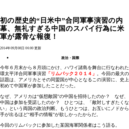
初の歴史的“日米中”合同軍事演習の内
幕、無礼すぎる中国のスパイ行為に米
軍が露骨な報復！
2014年09月08日 06:00 更新
政治・国際
今年６月末から８月頭にかけ、ハワイ諸島を舞台に行なわれた
環太平洋合同軍事演習
「リムパック２０１４」
。今回の最大の
話題は、アメリカとその同盟国が中心となるこの演習に、史上
初めて中国軍が参加したことだった。
なぜ、アメリカは“仮想敵国”の中国を招待したのか？ なぜ、
中国は参加を受諾したのか？ ひとつは、「敵対しすぎたくな
い」という両国の政治判断。もうひとつは、お互いにノドから
手が出るほど“相手の情報”が欲しかったからだ。
今回のリムパックに参加した某国海軍関係者はこう語る。