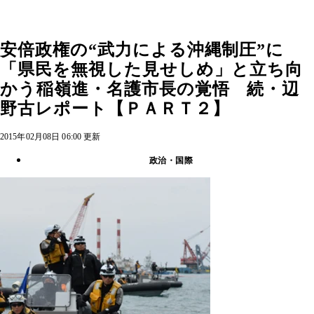
安倍政権の“武力による沖縄制圧”に
「県民を無視した見せしめ」と立ち向
かう稲嶺進・名護市長の覚悟 続・辺
野古レポート【ＰＡＲＴ２】
2015年02月08日 06:00 更新
政治・国際