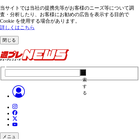
当サイトでは当社の提携先等がお客様のニーズ等について調
査・分析したり、お客様にお勧めの広告を表⽰する⽬的で
Cookie を使⽤する場合があります。
詳しくはこちら
閉じる
検
索
す
る
メニュ