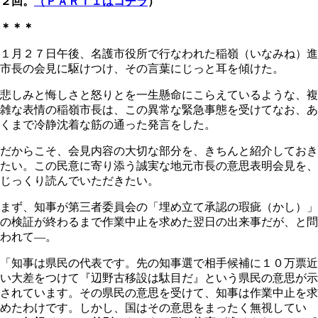
２回。
（ＰＡＲＴ１はコチラ
）
＊＊＊
１月２７日午後、名護市役所で行なわれた稲嶺（いなみね）進
市長の会見に駆けつけ、その言葉にじっと耳を傾けた。
悲しみと悔しさと怒りとを一生懸命にこらえているような、複
雑な表情の稲嶺市長は、この異常な緊急事態を受けてなお、あ
くまで冷静沈着な筋の通った発言をした。
だからこそ、会見内容の大切な部分を、きちんと紹介しておき
たい。この民意に寄り添う誠実な地元市長の意思表明会見を、
じっくり読んでいただきたい。
まず、知事が第三者委員会の「埋め立て承認の瑕疵（かし）」
の検証が終わるまで作業中止を求めた翌日の出来事だが、と問
われて―。
「知事は県民の代表です。先の知事選で相手候補に１０万票近
い大差をつけて『辺野古移設は駄目だ』という県民の意思が示
されています。その県民の意思を受けて、知事は作業中止を求
めたわけです。しかし、国はその意思をまったく無視してい