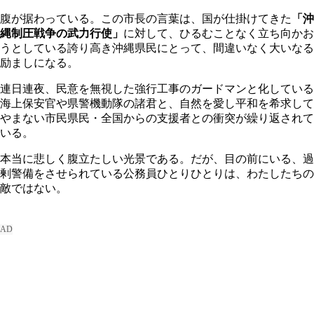
腹が据わっている。この市長の言葉は、国が仕掛けてきた
「沖
縄制圧戦争の武力行使」
に対して、ひるむことなく立ち向かお
うとしている誇り高き沖縄県民にとって、間違いなく大いなる
励ましになる。
連日連夜、民意を無視した強行工事のガードマンと化している
海上保安官や県警機動隊の諸君と、自然を愛し平和を希求して
やまない市民県民・全国からの支援者との衝突が繰り返されて
いる。
本当に悲しく腹立たしい光景である。だが、目の前にいる、過
剰警備をさせられている公務員ひとりひとりは、わたしたちの
敵ではない。