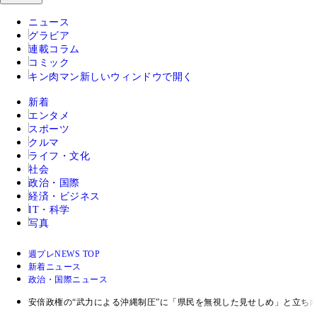
ニュース
グラビア
連載コラム
コミック
キン肉マン
新しいウィンドウで開く
新着
エンタメ
スポーツ
クルマ
ライフ・文化
社会
政治・国際
経済・ビジネス
IT・科学
写真
週プレNEWS TOP
新着ニュース
政治・国際ニュース
安倍政権の“武力による沖縄制圧”に「県民を無視した見せしめ」と立ち