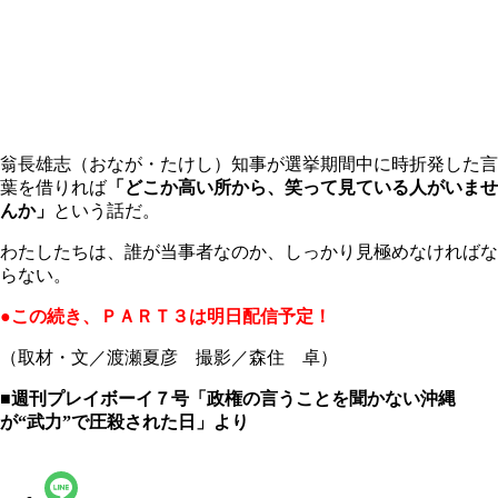
翁長雄志（おなが・たけし）知事が選挙期間中に時折発した言
葉を借りれば
「どこか高い所から、笑って見ている人がいませ
んか」
という話だ。
わたしたちは、誰が当事者なのか、しっかり見極めなければな
らない。
●この続き、ＰＡＲＴ３は明日配信予定！
（取材・文／渡瀬夏彦 撮影／森住 卓）
■週刊プレイボーイ７号「政権の言うことを聞かない沖縄
が“武力”で圧殺された日」より