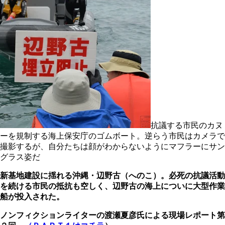
抗議する市民のカヌ
ーを規制する海上保安庁のゴムボート。逆らう市民はカメラで
撮影するが、自分たちは顔がわからないようにマフラーにサン
グラス姿だ
新基地建設に揺れる沖縄・辺野古（へのこ）。必死の抗議活動
を続ける市民の抵抗も空しく、辺野古の海上についに大型作業
船が投入された。
ノンフィクションライターの渡瀬夏彦氏による現場レポート第