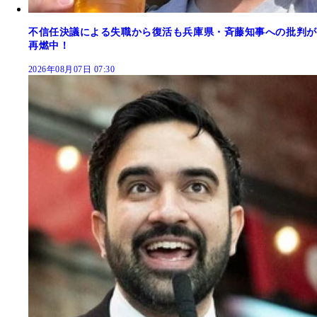
不信任決議による失職から復活も兵庫県・斉藤知事への批判が
再燃中！
2026年08月07日 07:30