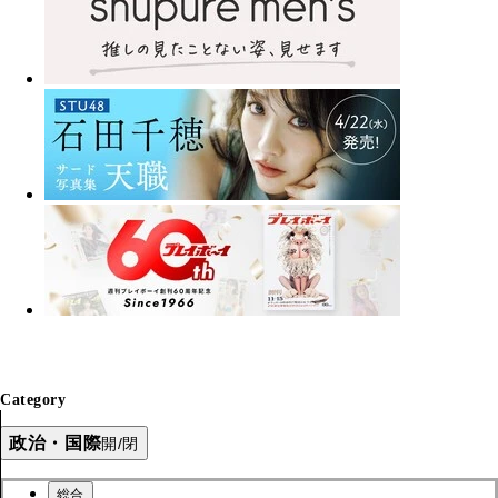
Category
政治・国際
開/閉
総合