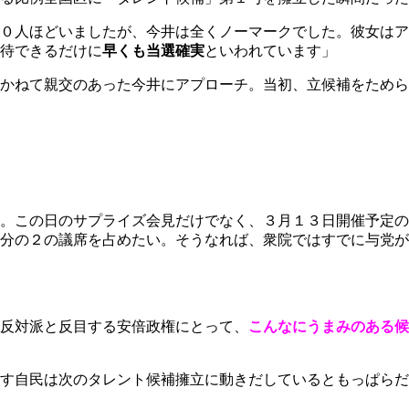
０人ほどいましたが、今井は全くノーマークでした。彼女はア
待できるだけに
早くも当選確実
といわれています」
がかねて親交のあった今井にアプローチ。当初、立候補をため
。この日のサプライズ会見だけでなく、３月１３日開催予定の
分の２の議席を占めたい。そうなれば、衆院ではすでに与党が
反対派と反目する安倍政権にとって、
こんなにうまみのある候
す自民は次のタレント候補擁立に動きだしているともっぱらだ