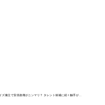
イズ擁立で安倍政権がニンマリ？ タレント候補に続々触手が…