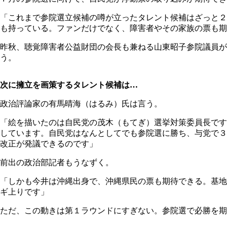
「これまで参院選立候補の噂が立ったタレント候補はざっと２
も持っている。ファンだけでなく、障害者やその家族の票も期
昨秋、聴覚障害者公益財団の会長も兼ねる山東昭子参院議員
う。
次に擁立を画策するタレント候補は…
政治評論家の有馬晴海（はるみ）氏は言う。
「絵を描いたのは自民党の茂木（もてぎ）選挙対策委員長です
しています。自民党はなんとしてでも参院選に勝ち、与党で３
改正が発議できるのです」
前出の政治部記者もうなずく。
「しかも今井は沖縄出身で、沖縄県民の票も期待できる。基地
ギ上りです」
ただ、この動きは第１ラウンドにすぎない。参院選で必勝を期