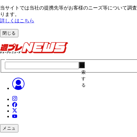
当サイトでは当社の提携先等がお客様のニーズ等について調査・
ります。
詳しくはこちら
閉じる
検
索
す
る
メニュ