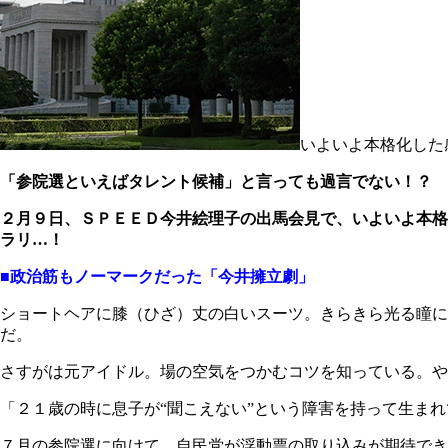
いよいよ本格化した
「参院選といえばタレント候補」と言っても過言でない！？
２月９日、ＳＰＥＥＤ今井絵理子の出馬会見で、いよいよ本格
ラリ…！
■政治筋もノーマークだった「今井擁立劇」
ショートヘアに膝（ひざ）丈の白いスーツ。きらきら光る瞳
だ。
さすがは元アイドル。場の空気をつかむコツを知っている。や
「２１歳の時に息子が“聞こえない”という障害を持って生ま
７月の参院選に向けて、自民党が浮動票の取り込みが期待でき