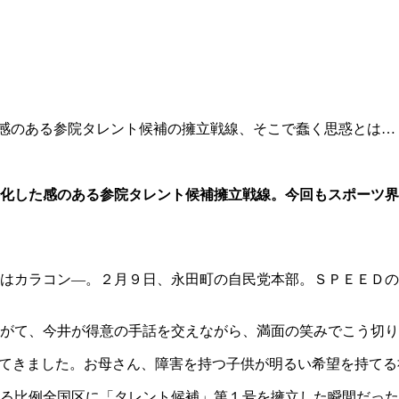
感のある参院タレント候補の擁立戦線、そこで蠢く思惑とは…
化した感のある参院タレント候補擁立戦線。今回もスポーツ界
にはカラコン―。２月９日、永田町の自民党本部。ＳＰＥＥＤ
がて、今井が得意の手話を交えながら、満面の笑みでこう切り
れてきました。お母さん、障害を持つ子供が明るい希望を持て
る比例全国区に「タレント候補」第１号を擁立した瞬間だった