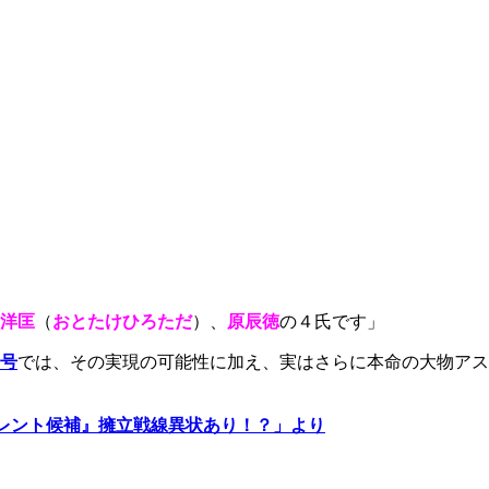
洋匡
（
おとたけひろただ
）、
原辰徳
の４氏です」
号
では、その実現の可能性に加え、実はさらに本命の大物アス
レント候補』擁立戦線異状あり！？」より