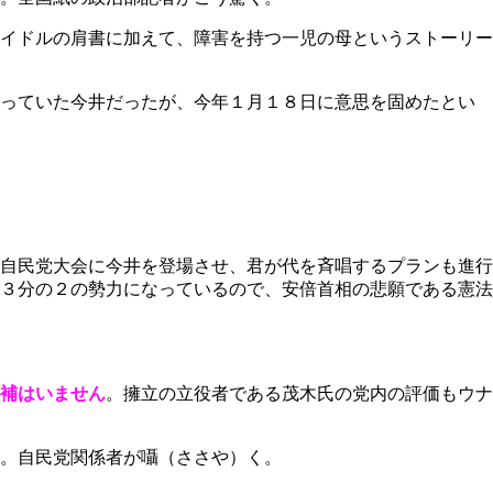
イドルの肩書に加えて、障害を持つ一児の母というストーリー
らっていた今井だったが、今年１月１８日に意思を固めたとい
自民党大会に今井を登場させ、君が代を斉唱するプランも進行
３分の２の勢力になっているので、安倍首相の悲願である憲法
補はいません
。擁立の立役者である茂木氏の党内の評価もウナ
。自民党関係者が囁（ささや）く。