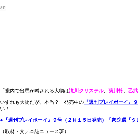
「党内で出馬が噂される大物は
滝川クリステル
、
菊川怜
、
乙武
いずれも大物だが、本当？ 発売中の
『週刊プレイボーイ』９
い！
●『週刊プレイボーイ』９号（２月１５日発売）「衆院選『タ
（取材・文／本誌ニュース班）