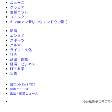
ニュース
グラビア
連載コラム
コミック
キン肉マン
新しいウィンドウで開く
新着
エンタメ
スポーツ
クルマ
ライフ・文化
社会
政治・国際
経済・ビジネス
IT・科学
写真
週プレNEWS TOP
新着ニュース
政治・国際ニュース
今井絵理子のサプラ