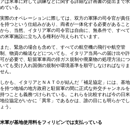
アは米軍に対して訓練などに関する詳細な計画書の提出まで求
めている。
実際のオペレーションに際しては、双方の軍隊の司令官が責任
を持つという仕組みがあり、両者が一体化する必要があること
から、当然、イタリア軍の司令官は自由に、無条件で、すべて
の米軍施設に立ち入る権利が与えられています。
また、緊急の場合も含めて、すべての航空機の飛行や航空管
制、物資の輸送などについても、イタリア当局への届け出や許
可が必要で、駐留軍車両の排ガス規制や廃棄物の処理方法につ
いても受け入れ国側の規制や環境基準を順守しなければなりま
せん。
しかも、イタリアとＮＡＴＯが結んだ「補足協定」には、基地
を持つ地域の地方政府と駐留軍の間に正式な外交チャンネルを
持つことも義務づけられている。これらを比較すれば今の日米
地位協定がいかに「異常」であるかは、誰の目にも明らかでし
ょう。
米軍が基地使用料をフィリピンでは支払っている