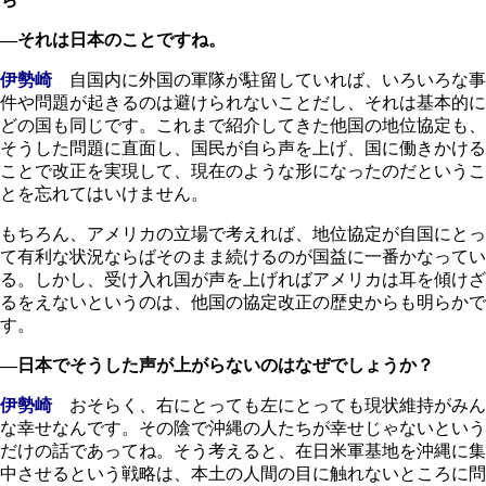
―それは日本のことですね。
伊勢崎
自国内に外国の軍隊が駐留していれば、いろいろな事
件や問題が起きるのは避けられないことだし、それは基本的に
どの国も同じです。これまで紹介してきた他国の地位協定も、
そうした問題に直面し、国民が自ら声を上げ、国に働きかける
ことで改正を実現して、現在のような形になったのだというこ
とを忘れてはいけません。
もちろん、アメリカの立場で考えれば、地位協定が自国にとっ
て有利な状況ならばそのまま続けるのが国益に一番かなってい
る。しかし、受け入れ国が声を上げればアメリカは耳を傾けざ
るをえないというのは、他国の協定改正の歴史からも明らかで
す。
―日本でそうした声が上がらないのはなぜでしょうか？
伊勢崎
おそらく、右にとっても左にとっても現状維持がみん
な幸せなんです。その陰で沖縄の人たちが幸せじゃないという
だけの話であってね。そう考えると、在日米軍基地を沖縄に集
中させるという戦略は、本土の人間の目に触れないところに問