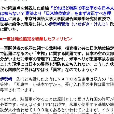
その問題点を解説した前編
『どれほど特殊で不公平かを日本人
は知らない？ 憲法より「日米地位協定」をまず改正すべき理
由』
に続き、東京外国語大学大学院総合国際学研究科教授で、
世界の紛争の現場に詳しい
伊勢崎賢治（いせざき・けんじ）
氏
に聞いた。
■一度は地位協定を破棄したフィリピン
―軍関係者の犯罪に関する裁判権、捜査権と共に日米地位協定
で話題になるのが「主権」に関する問題です。日本の空の大部
分がいまだに米軍の管理下に置かれ、米軍ヘリが墜落事故を起
こした現場には日本の警察も消防も立ち入れない。こうした状
況も国際的に見ればやはり「異常」なのでしょうか？
伊勢崎
先ほども話したようにＮＡＴＯ地位協定は双方の「対
等性」「互恵性」が基本ですから、受け入れ国の主権は最大限
尊重されています。
そのため、駐留軍がやることは原則として受け入れ国の許可が
必要です。例えばイタリアには現在、米軍が使用する基地や施
設が大小合わせて１００近くあるといわれていますが、イタリ