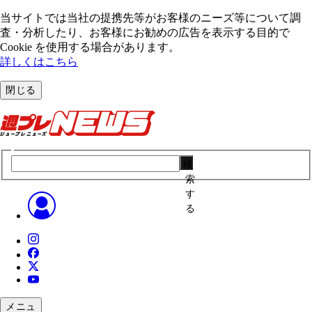
当サイトでは当社の提携先等がお客様のニーズ等について調
査・分析したり、お客様にお勧めの広告を表⽰する⽬的で
Cookie を使⽤する場合があります。
詳しくはこちら
閉じる
検
索
す
る
メニュ