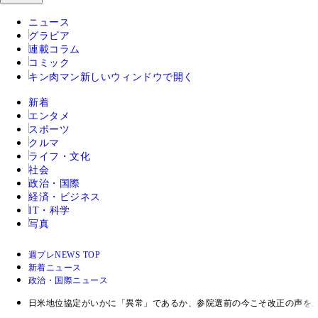
ニュース
グラビア
連載コラム
コミック
キン肉マン
新しいウィンドウで開く
新着
エンタメ
スポーツ
クルマ
ライフ・文化
社会
政治・国際
経済・ビジネス
IT・科学
写真
週プレNEWS TOP
新着ニュース
政治・国際ニュース
日米地位協定がいかに「異常」であるか、参院選前の今こそ改正の声を