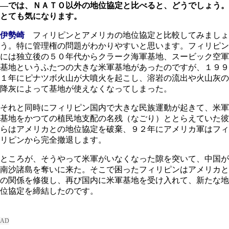
―では、ＮＡＴＯ以外の地位協定と比べると、どうでしょう。
とても気になります。
伊勢崎
フィリピンとアメリカの地位協定と比較してみましょ
う。特に管理権の問題がわかりやすいと思います。フィリピン
には独立後の５０年代からクラーク海軍基地、スービック空軍
基地というふたつの大きな米軍基地があったのですが、１９９
１年にピナツボ火山が大噴火を起こし、溶岩の流出や火山灰の
降灰によって基地が使えなくなってしまった。
それと同時にフィリピン国内で大きな民族運動が起きて、米軍
基地をかつての植民地支配の名残（なごり）ととらえていた彼
らはアメリカとの地位協定を破棄、９２年にアメリカ軍はフィ
リピンから完全撤退します。
ところが、そうやって米軍がいなくなった隙を突いて、中国が
南沙諸島を奪いに来た。そこで困ったフィリピンはアメリカと
の関係を修復し、再び国内に米軍基地を受け入れて、新たな地
位協定を締結したのです。