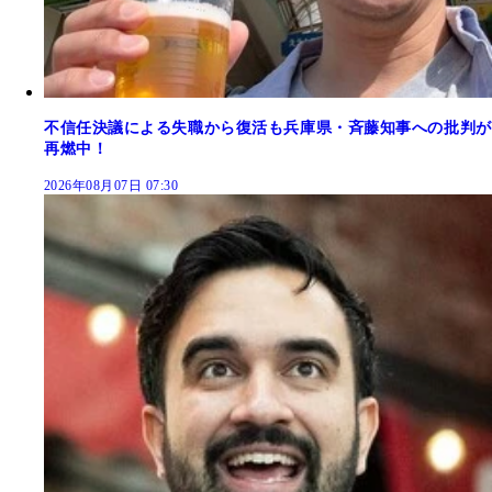
不信任決議による失職から復活も兵庫県・斉藤知事への批判が
再燃中！
2026年08月07日 07:30