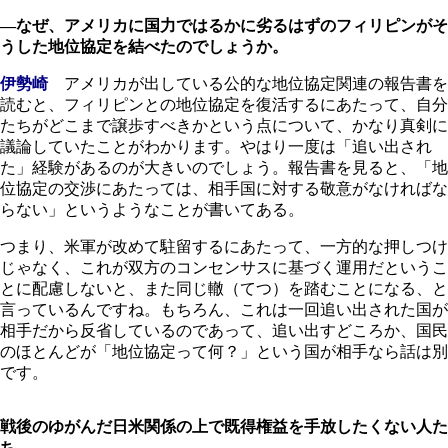
―なぜ、アメリカに国力ではるかに劣るはずのフィリピンがそ
うした地位協定を結べたのでしょうか。
伊勢崎
アメリカが出している公的な地位協定関連の報告書を
読むと、フィリピンとの地位協定を復活するにあたって、自分
たちがどこまで譲歩すべきかという点について、かなり真剣に
議論していたことがわかります。やはり一度は「追い出され
た」経験があるのが大きいのでしょう。報告書を見ると、「地
位協定の交渉にあたっては、相手国に対する敬意がなければな
らない」というようなことが書いてある。
つまり、米軍が改めて駐留するにあたって、一方的な押しつけ
じゃなく、これが双方のコンセンサスに基づく運用だというこ
とに配慮しないと、また同じ轍（てつ）を踏むことになる、と
言っているんですね。もちろん、これは一回追い出された国が
相手だから反省しているのであって、追い出すどころか、国民
のほとんどが「地位協定って何？」という国が相手なら話は別
です。
戦後のゆがんだ日米関係の上で既得権益を手放したくない人た
ち