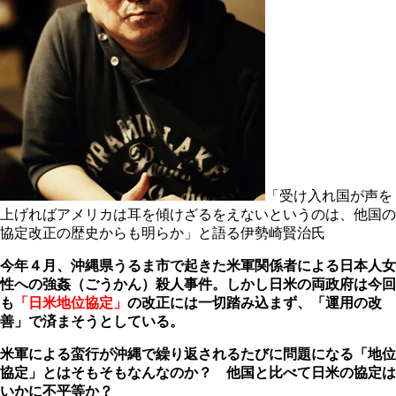
「受け入れ国が声を
上げればアメリカは耳を傾けざるをえないというのは、他国の
協定改正の歴史からも明らか」と語る伊勢崎賢治氏
今年４月、沖縄県うるま市で起きた米軍関係者による日本人女
性への強姦（ごうかん）殺人事件。しかし日米の両政府は今回
も
「日米地位協定」
の改正には一切踏み込まず、「運用の改
善」で済まそうとしている。
米軍による蛮行が沖縄で繰り返されるたびに問題になる「地位
協定」とはそもそもなんなのか？ 他国と比べて日米の協定は
いかに不平等か？