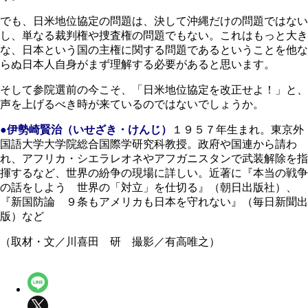
でも、日米地位協定の問題は、決して沖縄だけの問題ではない
し、単なる裁判権や捜査権の問題でもない。これはもっと大き
な、日本という国の主権に関する問題であるということを他な
らぬ日本人自身がまず理解する必要があると思います。
そして参院選前の今こそ、「日米地位協定を改正せよ！」と、
声を上げるべき時が来ているのではないでしょうか。
●伊勢崎賢治（いせざき・けんじ）
１９５７年生まれ。東京外
国語大学大学院総合国際学研究科教授。政府や国連から請わ
れ、アフリカ・シエラレオネやアフガニスタンで武装解除を指
揮するなど、世界の紛争の現場に詳しい。近著に『本当の戦争
の話をしよう 世界の「対立」を仕切る』（朝日出版社）、
『新国防論 ９条もアメリカも日本を守れない』（毎日新聞出
版）など
（取材・文／川喜田 研 撮影／有高唯之）