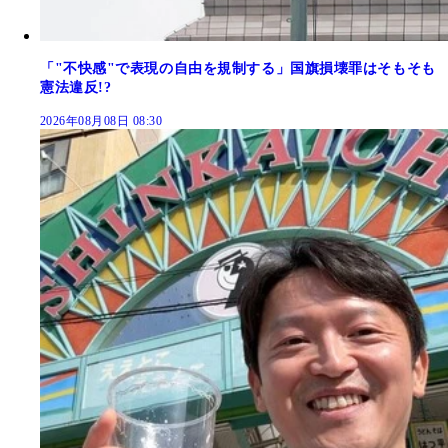
「"不快感"で表現の自由を規制する」国旗損壊罪はそもそも
憲法違反!?
2026年08月08日 08:30