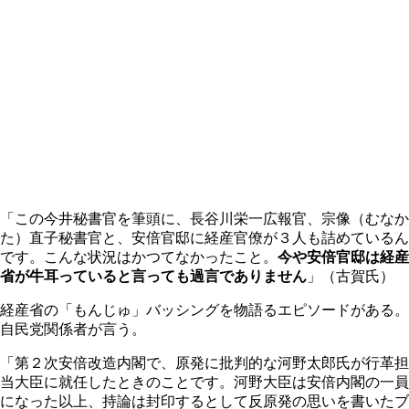
「この今井秘書官を筆頭に、長谷川栄一広報官、宗像（むなか
た）直子秘書官と、安倍官邸に経産官僚が３人も詰めているん
です。こんな状況はかつてなかったこと。
今や安倍官邸は経産
省が牛耳っていると言っても過言でありません
」（古賀氏）
経産省の「もんじゅ」バッシングを物語るエピソードがある。
自民党関係者が言う。
「第２次安倍改造内閣で、原発に批判的な河野太郎氏が行革担
当大臣に就任したときのことです。河野大臣は安倍内閣の一員
になった以上、持論は封印するとして反原発の思いを書いたブ