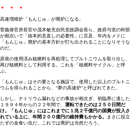
＊ ＊ ＊
高速増殖炉「もんじゅ」が廃炉になる。
菅義偉官房長官や茂木敏充自民党政調会長ら、政府与党の幹部
が相次いで「抜本的見直しの必要性」に言及、年内をメドに
「もんじゅ」廃炉の基本方針が打ち出されることになりそうな
のだ。
原発の使用済み核燃料を再処理してプルトニウムを取り出し、
再び核燃料として利用する。これを「核燃料サイクル」と呼
ぶ。
「もんじゅ」はその要となる施設で、使用した以上のプルトニ
ウムを得られることから、“夢の高速炉”と呼ばれてきた。
しかし、ナトリウム漏れなどの事故が相次ぎ、初臨界に達した
１９９４年からの２２年間で、
運転できたのは２５０日間だ
け。「もんじゅ」にはこれまでに１兆２千億円の国費が投入さ
れている上に、年間２００億円の維持費もかかる。
まさに役立
たずの金食い虫だ。これでは廃炉は当然だろう。