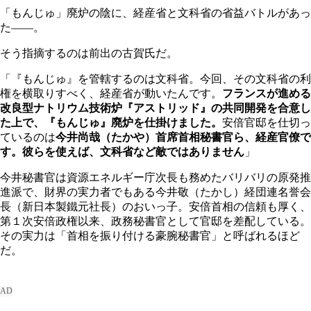
「もんじゅ」廃炉の陰に、経産省と文科省の省益バトルがあっ
た――。
そう指摘するのは前出の古賀氏だ。
「『もんじゅ』を管轄するのは文科省。今回、その文科省の利
権を横取りすべく、経産省が動いたんです。
フランスが進める
改良型ナトリウム技術炉『アストリッド』の共同開発を合意し
た上で、『もんじゅ』廃炉を仕掛けました。
安倍官邸を仕切っ
ているのは
今井尚哉（たかや）首席首相秘書官ら、経産官僚で
す。彼らを使えば、文科省など敵ではありません
」
今井秘書官は資源エネルギー庁次長も務めたバリバリの原発推
進派で、財界の実力者でもある今井敬（たかし）経団連名誉会
長（新日本製鐵元社長）のおいっ子。安倍首相の信頼も厚く、
第１次安倍政権以来、政務秘書官として官邸を差配している。
その実力は「首相を振り付ける豪腕秘書官」と呼ばれるほど
だ。