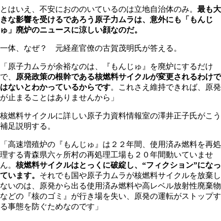
とはいえ、不安におののいているのは立地自治体のみ。
最も大
きな影響を受けるであろう原子力ムラは、意外にも「もんじ
ゅ」廃炉のニュースに涼しい顔なのだ。
一体、なぜ？ 元経産官僚の古賀茂明氏が答える。
「原子力ムラが余裕なのは、『もんじゅ』を廃炉にするだけ
で、
原発政策の根幹である核燃料サイクルが変更されるわけで
はないとわかっているからです
。これさえ維持できれば、原発
が止まることはありませんから」
核燃料サイクルに詳しい原子力資料情報室の澤井正子氏がこう
補足説明する。
「高速増殖炉の『もんじゅ』は２２年間、使用済み燃料を再処
理する青森県六ヶ所村の再処理工場も２０年間動いていませ
ん。
核燃料サイクルはとっくに破綻し、“フィクション”になっ
ています。
それでも国や原子力ムラが核燃料サイクルを放棄し
ないのは、原発から出る使用済み燃料や高レベル放射性廃棄物
などの『核のゴミ』が行き場を失い、原発の運転がストップす
る事態を防ぐためなのです」