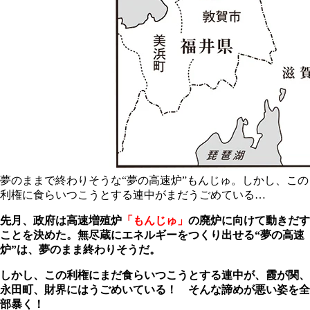
夢のままで終わりそうな“夢の高速炉”もんじゅ。しかし、この
利権に食らいつこうとする連中がまだうごめている…
先月、政府は高速増殖炉
「もんじゅ」
の廃炉に向けて動きだす
ことを決めた。無尽蔵にエネルギーをつくり出せる“夢の高速
炉”は、夢のまま終わりそうだ。
しかし、この利権にまだ食らいつこうとする連中が、霞が関、
永田町、財界にはうごめいている！ そんな諦めが悪い姿を全
部暴く！