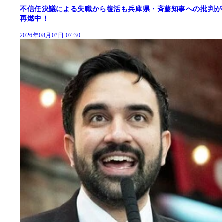
不信任決議による失職から復活も兵庫県・斉藤知事への批判が
再燃中！
2026年08月07日 07:30