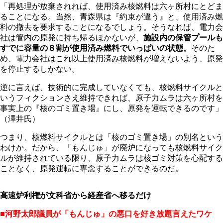
「再処理が放棄されれば、使用済み核燃料は六ヶ所村にとどま
ることになる。当然、青森県は『約束が違う』と、使用済み燃
料の撤去を要求することになるでしょう。そうなれば、電力会
社は管内の原発に持ち帰るほかないが、
施設内の保管プールも
すでに容量の８割が使用済み燃料でいっぱいの状態。
そのた
め、電力会社はこれ以上使用済み核燃料が増えないよう、原発
を停止するしかない。
逆に言えば、技術的に完成していなくても、核燃料サイクルと
いうフィクションさえ維持できれば、原子力ムラは六ヶ所村を
事実上の『核のゴミ置き場』にし、原発を運転できるのです」
（澤井氏）
つまり、核燃料サイクルとは「核のゴミ置き場」の別名という
わけか。だから、「もんじゅ」が廃炉になっても核燃料サイク
ルが維持されている限り、原子力ムラは核ゴミ対策を心配する
ことなく、原発運転に専念することができるのだ。
高速炉利権が文科省から経産省へ移るだけ
■河野太郎議員が「もんじゅ」の悪口を好き放題言えたワケ