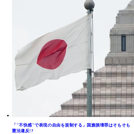
「"不快感"で表現の自由を規制する」国旗損壊罪はそもそも
憲法違反!?