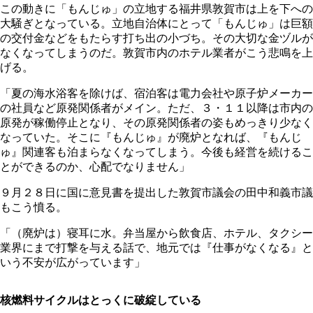
この動きに「もんじゅ」の立地する福井県敦賀市は上を下への
大騒ぎとなっている。立地自治体にとって「もんじゅ」は巨額
の交付金などをもたらす打ち出の小づち。その大切な金ヅルが
なくなってしまうのだ。敦賀市内のホテル業者がこう悲鳴を上
げる。
「夏の海水浴客を除けば、宿泊客は電力会社や原子炉メーカー
の社員など原発関係者がメイン。ただ、３・１１以降は市内の
原発が稼働停止となり、その原発関係者の姿もめっきり少なく
なっていた。そこに『もんじゅ』が廃炉となれば、『もんじ
ゅ』関連客も泊まらなくなってしまう。今後も経営を続けるこ
とができるのか、心配でなりません」
９月２８日に国に意見書を提出した敦賀市議会の田中和義市議
もこう憤る。
「（廃炉は）寝耳に水。弁当屋から飲食店、ホテル、タクシー
業界にまで打撃を与える話で、地元では『仕事がなくなる』と
いう不安が広がっています」
核燃料サイクルはとっくに破綻している