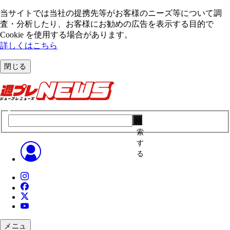
当サイトでは当社の提携先等がお客様のニーズ等について調
査・分析したり、お客様にお勧めの広告を表⽰する⽬的で
Cookie を使⽤する場合があります。
詳しくはこちら
閉じる
検
索
す
る
メニュ