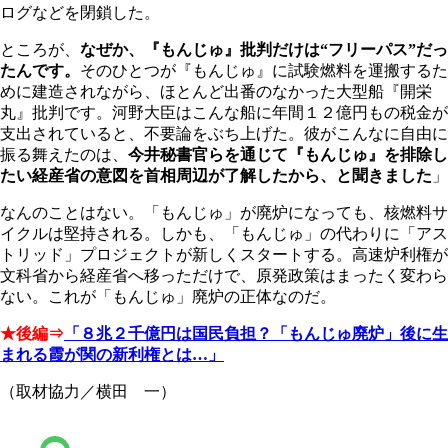
ログなどを閉鎖した。
ところが、
なぜか、『もんじゅ』批判だけは“フリーパス”だっ
たんです。
そのひとつが『もんじゅ』に試験燃料を運搬するた
めに建造されながら、ほとんど出番のなかった大型船『開栄
丸』批判です。河野大臣はこんな船に年間１２億円もの税金が
支出されていると、不要論をぶち上げた。彼がこんなに自由に
振る舞えたのは、
今井秘書官らを通じて『もんじゅ』を排除し
たい経産省の意図を首相周辺が了解したから、と聞きました
」
なんのことはない。「もんじゅ」が廃炉になっても、核燃料サ
イクルは堅持される。しかも、「もんじゅ」の代わりに「アス
トリッド」プロジェクトが新しくスタートする。高速炉利権が
文科省から経産省へ移っただけで、原発政策はまったく変わら
ない。これが「もんじゅ」廃炉の正体なのだ。
★後編⇒
「８兆２千億円は国民負担？「もんじゅ廃炉」後に生
まれる霞が関の新利権とは…」
（取材協力／横田 一）