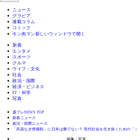
ニュース
グラビア
連載コラム
コミック
キン肉マン
新しいウィンドウで開く
新着
エンタメ
スポーツ
クルマ
ライフ・文化
社会
政治・国際
経済・ビジネス
IT・科学
写真
週プレNEWS TOP
新着ニュース
政治・国際ニュース
「武器なき情報戦」に日本は勝てない？ 現代社会を生き抜くための「イ
画像・写真