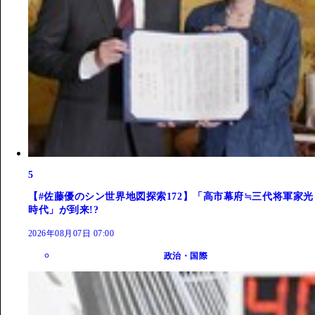
5
【#佐藤優のシン世界地図探索172】「高市幕府≒三代将軍家光
時代」が到来!?
2026年08月07日 07:00
政治・国際