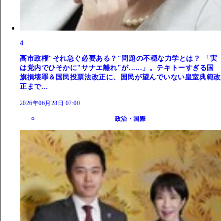
4
高市政権"それ急ぐ必要ある？"問題の不穏な力学とは？ 「実
は党内でひそかに"サナエ離れ"が......」。テキトーすぎる国
旗損壊罪＆国民投票法改正に、国民が望んでいない皇室典範改
正まで...
2026年06月28日 07:00
政治・国際