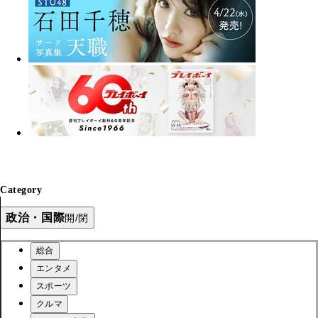
Category
政治・国際
開/閉
総合
エンタメ
スポーツ
クルマ