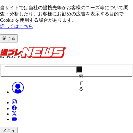
当サイトでは当社の提携先等がお客様のニーズ等について調
査・分析したり、お客様にお勧めの広告を表⽰する⽬的で
Cookie を使⽤する場合があります。
詳しくはこちら
閉じる
検
索
す
る
メニュ