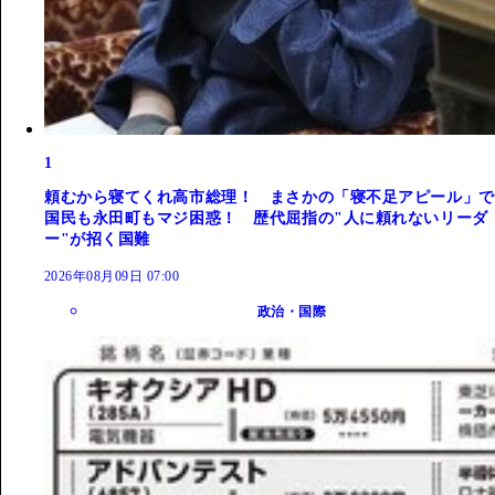
1
頼むから寝てくれ高市総理！ まさかの「寝不足アピール」で
国民も永田町もマジ困惑！ 歴代屈指の"人に頼れないリーダ
ー"が招く国難
2026年08月09日 07:00
政治・国際