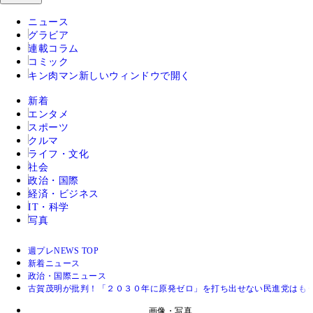
ニュース
グラビア
連載コラム
コミック
キン肉マン
新しいウィンドウで開く
新着
エンタメ
スポーツ
クルマ
ライフ・文化
社会
政治・国際
経済・ビジネス
IT・科学
写真
週プレNEWS TOP
新着ニュース
政治・国際ニュース
古賀茂明が批判！「２０３０年に原発ゼロ」を打ち出せない民進党はも
画像・写真