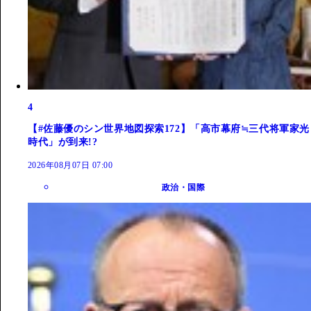
4
【#佐藤優のシン世界地図探索172】「高市幕府≒三代将軍家光
時代」が到来!?
2026年08月07日 07:00
政治・国際