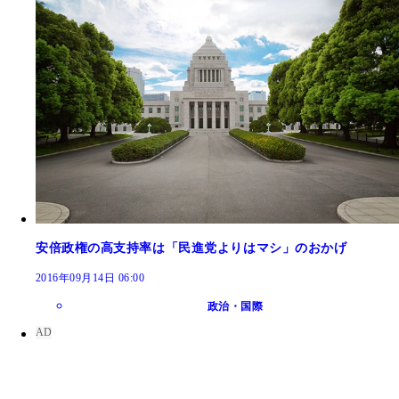
「次の党大会で蓮舫代表が『２０３０年原発ゼロ』
針化できないようなら、民進党はもう終わりだ」と
する古賀茂明氏
安倍政権の高支持率は「民進党よりはマシ」のおかげ
2016年09月14日 06:00
政治・国際