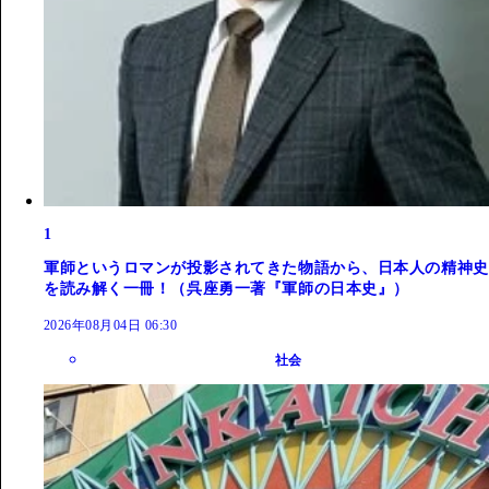
1
軍師というロマンが投影されてきた物語から、日本人の精神史
を読み解く一冊！（呉座勇一著『軍師の日本史』）
2026年08月04日 06:30
社会