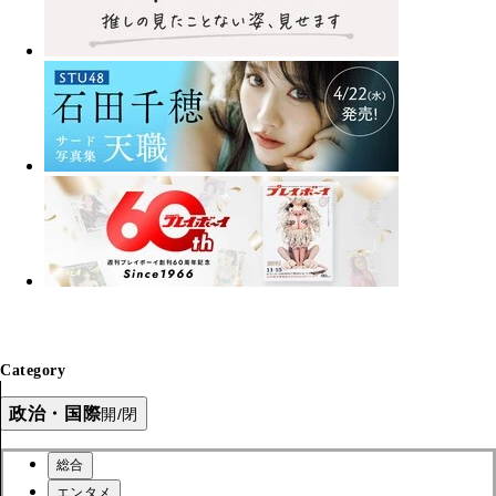
Category
政治・国際
開/閉
総合
エンタメ