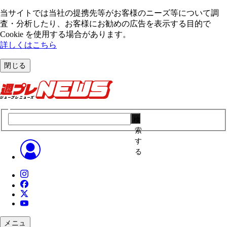
当サイトでは当社の提携先等がお客様のニーズ等について調
査・分析したり、お客様にお勧めの広告を表⽰する⽬的で
Cookie を使⽤する場合があります。
詳しくはこちら
閉じる
検
索
す
る
メニュ