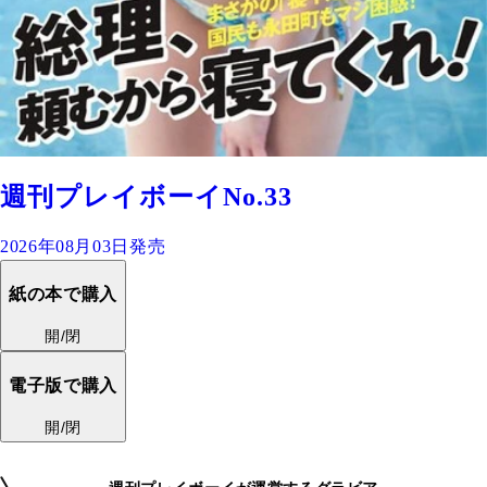
週刊プレイボーイNo.33
2026年08月03日発売
紙の本で購入
開/閉
電子版で購入
開/閉