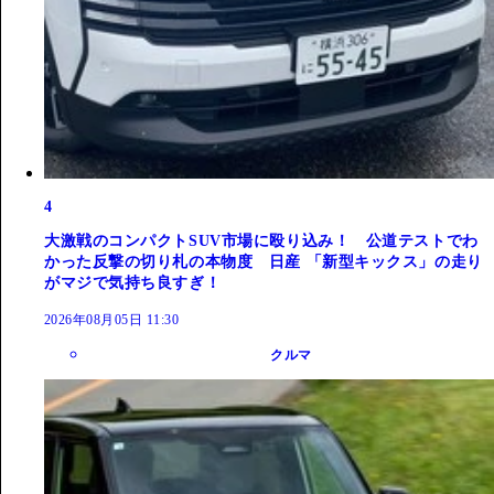
4
大激戦のコンパクトSUV市場に殴り込み！ 公道テストでわ
かった反撃の切り札の本物度 日産 「新型キックス」の走り
がマジで気持ち良すぎ！
2026年08月05日 11:30
クルマ