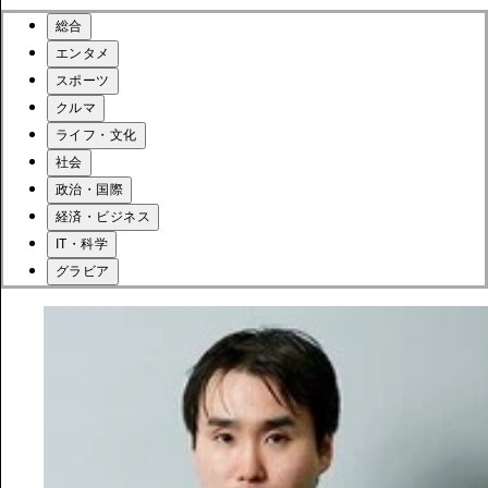
総合
エンタメ
スポーツ
クルマ
ライフ・文化
社会
政治・国際
経済・ビジネス
IT・科学
グラビア