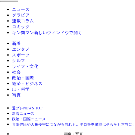
ニュース
グラビア
連載コラム
コミック
キン肉マン
新しいウィンドウで開く
新着
エンタメ
スポーツ
クルマ
ライフ・文化
社会
政治・国際
経済・ビジネス
IT・科学
写真
週プレNEWS TOP
新着ニュース
政治・国際ニュース
言論弾圧や人権侵害につながる恐れも…テロ等準備罪はそもそも本当に
画像・写真