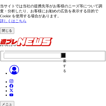
当サイトでは当社の提携先等がお客様のニーズ等について調
査・分析したり、お客様にお勧めの広告を表⽰する⽬的で
Cookie を使⽤する場合があります。
詳しくはこちら
閉じる
検
索
す
る
メニュ