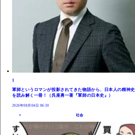
1
軍師というロマンが投影されてきた物語から、日本人の精神史
を読み解く一冊！（呉座勇一著『軍師の日本史』）
2026年08月04日 06:30
社会