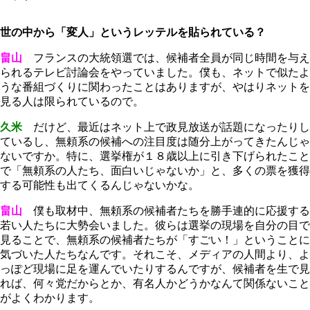
世の中から「変人」というレッテルを貼られている？
畠山
フランスの大統領選では、候補者全員が同じ時間を与え
られるテレビ討論会をやっていました。僕も、ネットで似たよ
うな番組づくりに関わったことはありますが、やはりネットを
見る人は限られているので。
久米
だけど、最近はネット上で政見放送が話題になったりし
ているし、無頼系の候補への注目度は随分上がってきたんじゃ
ないですか。特に、選挙権が１８歳以上に引き下げられたこと
で「無頼系の人たち、面白いじゃないか」と、多くの票を獲得
する可能性も出てくるんじゃないかな。
畠山
僕も取材中、無頼系の候補者たちを勝手連的に応援する
若い人たちに大勢会いました。彼らは選挙の現場を自分の目で
見ることで、無頼系の候補者たちが「すごい！」ということに
気づいた人たちなんです。それこそ、メディアの人間より、よ
っぽど現場に足を運んでいたりするんですが、候補者を生で見
れば、何々党だからとか、有名人かどうかなんて関係ないこと
がよくわかります。