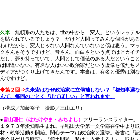
久米
無頼系の人たちは、世の中から「変人」というレッテル
を貼られているでしょう？ だけど人間ってみんな個性がある
わけだから、変人じゃない人間なんていないと僕は思う。マッ
クさんもそうですけど、皆さん、面白さという点ではピカイチ
だし、夢を持っていて、人間として価値のある人だということ
は間違いない。有名な人はいい政治家だという虚像を僕たちメ
ディアがつくり上げてきたんです。本当は、有名と優秀は別な
んですけど。
◆第２回⇒
久米宏はなぜ政治家に立候補しない？「都知事選な
んて、毎回のごとく『出てほしい』と言われます」
（構成／加藤裕子 撮影／三山エリ）
●
畠山理仁（はたけやま・みちよし）
フリーランスライター。
１９７３年愛知県生まれ。早稲田大学第一文学部在学中より取
材・執筆活動を開始。関心テーマは政治家と選挙。著書に『記
者会見ゲリラ戦記』『領土問題、私はこう考える！』。取材・