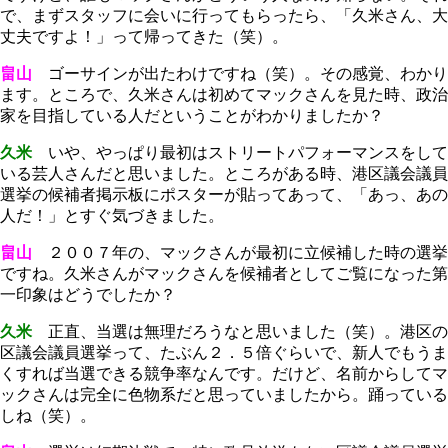
で、まずスタッフに会いに行ってもらったら、「久米さん、大
丈夫ですよ！」って帰ってきた（笑）。
畠山
ゴーサインが出たわけですね（笑）。その感覚、わかり
ます。ところで、久米さんは初めてマックさんを見た時、政治
家を目指している人だということがわかりましたか？
久米
いや、やっぱり最初はストリートパフォーマンスをして
いる芸人さんだと思いました。ところがある時、港区議会議員
選挙の候補者掲示板にポスターが貼ってあって、「あっ、あの
人だ！」とすぐ気づきました。
畠山
２００７年の、マックさんが最初に立候補した時の選挙
ですね。久米さんがマックさんを候補者としてご覧になった第
一印象はどうでしたか？
久米
正直、当選は無理だろうなと思いました（笑）。港区の
区議会議員選挙って、たぶん２．５倍ぐらいで、新人でもうま
くすれば当選できる競争率なんです。だけど、名前からしてマ
ックさんは完全に色物系だと思っていましたから。踊っている
しね（笑）。