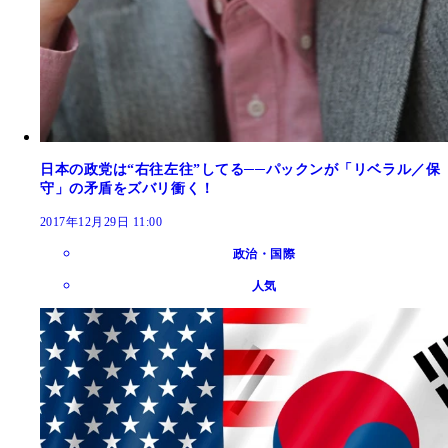
日本の政党は“右往左往”してる──パックンが「リベラル／保
守」の矛盾をズバリ衝く！
2017年12月29日 11:00
政治・国際
人気