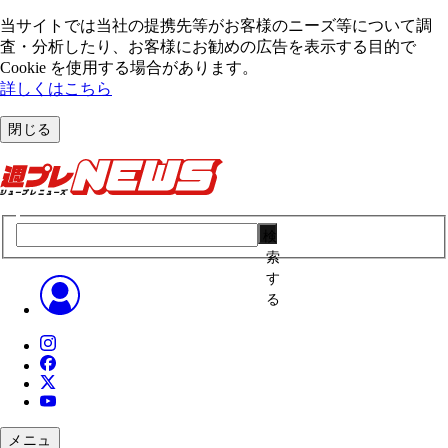
当サイトでは当社の提携先等がお客様のニーズ等について調
査・分析したり、お客様にお勧めの広告を表⽰する⽬的で
Cookie を使⽤する場合があります。
詳しくはこちら
閉じる
検
索
す
る
メニュ