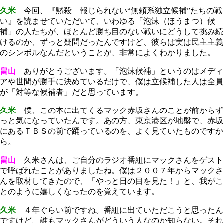
久米
今回、『黙殺 報じられない“無頼系独立候補”たちの戦
い』を読ませていただいて、いわゆる「泡沫（ほうまつ）候
補」の人たちが、ほとんど勝ち目のない戦いにどうして挑み続
けるのか、ずっと疑問だったんですけど、彼らは実は民主主義
のシンボルなんだということが、非常によくわかりました。
畠山
ありがとうございます。「泡沫候補」というのはメディ
アや世間が勝手に決めているだけで、僕は立候補した人は全員
が「対等な候補者」だと思っています。
久米
僕、この本に出てくるマック赤坂さんのことが前からず
っと気になっていたんです。あの方、東京港区が地盤で、赤坂
にあるＴＢＳの前で踊っているのを、よく見ていたものですか
ら。
畠山
久米さんは、ご自分のラジオ番組にマックさんをゲスト
で呼ばれたことがありましたね。僕は２００７年からマックさ
んを取材してきたので、「やっと日の目を見た！」と、我がこ
とのように嬉しくなったのを覚えています。
久米
４年ぐらい前ですね。番組に出ていただこうと思ったん
ですけど、誰もマックさんがどういう人なのか知らない。それ