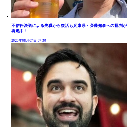
不信任決議による失職から復活も兵庫県・斉藤知事への批判が
再燃中！
2026年08月07日 07:30