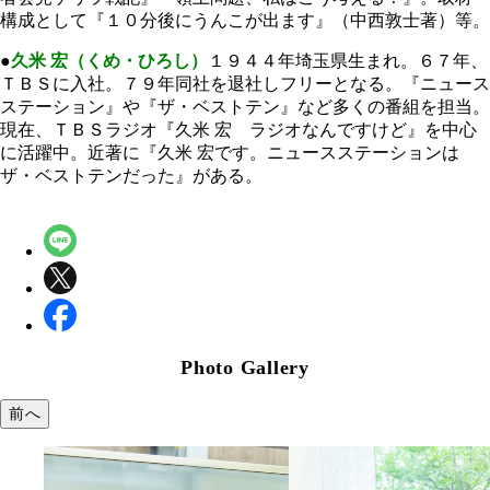
構成として『１０分後にうんこが出ます』（中西敦士著）等。
●
久米 宏（くめ・ひろし）
１９４４年埼玉県生まれ。６７年、
ＴＢＳに入社。７９年同社を退社しフリーとなる。『ニュース
ステーション』や『ザ・ベストテン』など多くの番組を担当。
現在、ＴＢＳラジオ『久米 宏 ラジオなんですけど』を中心
に活躍中。近著に『久米 宏です。ニュースステーションは
ザ・ベストテンだった』がある。
Photo Gallery
前へ