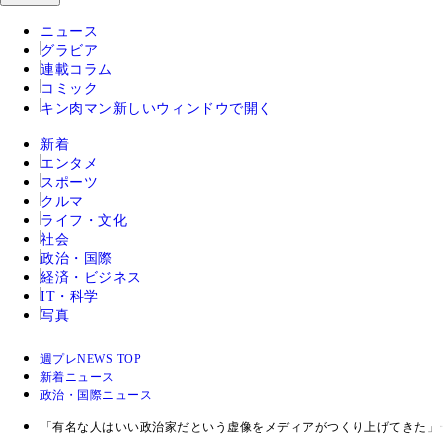
ニュース
グラビア
連載コラム
コミック
キン肉マン
新しいウィンドウで開く
新着
エンタメ
スポーツ
クルマ
ライフ・文化
社会
政治・国際
経済・ビジネス
IT・科学
写真
週プレNEWS TOP
新着ニュース
政治・国際ニュース
「有名な人はいい政治家だという虚像をメディアがつくり上げてきた」ー