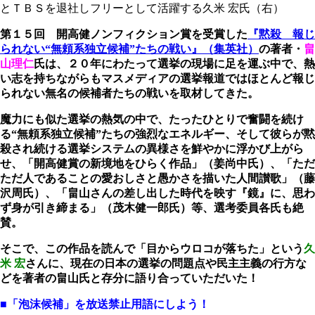
とＴＢＳを退社しフリーとして活躍する久米 宏氏（右）
第１５回 開高健ノンフィクション賞を受賞した
『黙殺 報じ
られない“無頼系独立候補”たちの戦い』（集英社）
の著者・
畠
山理仁
氏は、２０年にわたって選挙の現場に足を運ぶ中で、熱
い志を持ちながらもマスメディアの選挙報道ではほとんど報じ
られない無名の候補者たちの戦いを取材してきた。
魔力にも似た選挙の熱気の中で、たったひとりで奮闘を続け
る“無頼系独立候補”たちの強烈なエネルギー、そして彼らが黙
殺され続ける選挙システムの異様さを鮮やかに浮かび上がら
せ、「開高健賞の新境地をひらく作品」（姜尚中氏）、「ただ
ただ人であることの愛おしさと愚かさを描いた人間讃歌」（藤
沢周氏）、「畠山さんの差し出した時代を映す『鏡』に、思わ
ず身が引き締まる」（茂木健一郎氏）等、選考委員各氏も絶
賛。
そこで、この作品を読んで「目からウロコが落ちた」という
久
米 宏
さんに、現在の日本の選挙の問題点や民主主義の行方な
どを著者の畠山氏と存分に語り合っていただいた！
■「泡沫候補」を放送禁止用語にしよう！