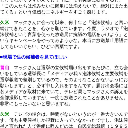
「この人たちは泡みたいに簡単には消えないで、絶対にまた出
てくる」という強烈なエネルギーをすごく感じます。
久米
マックさんに会って以来、何十年と「泡沫候補」と言い
続けてきたことを、心から恥じています。今度、ラジオで「泡
沫候補という言葉を使った放送局に抗議の電話をかけよう」と
いうキャンペーンをやってみようかな。本当に放送禁止用語に
してもいいぐらい、ひどい言葉ですよ。
■現場で生の候補者を見てほしい
畠山
マックさんは選挙の立候補届け出をするたびに、立ち会
いをしている選挙長に「メディアが我々泡沫候補と主要候補を
選挙報道で差別しているので、そのようなことがないようにお
願いします」と、必ず申し入れをするんです。届け出会場には
各メディアが取材に来ていて、テレビ局もマックさんの訴えを
全部撮影していますが、一度も放送されたことがありません。
非常にもったいないと思いますね。
久米
テレビの場合は、時間がないというのが一番大きいんで
す。僕も主要候補しか視野に入っていなかったですし、泡沫候
補と言われた人で番組に呼んだのは、自民党総裁選（１９９５