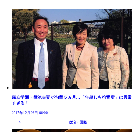
森友学園・籠池夫妻が勾留５ヵ月…「年越しも拘置所」は異常
すぎる！
2017年12月26日 06:00
政治・国際