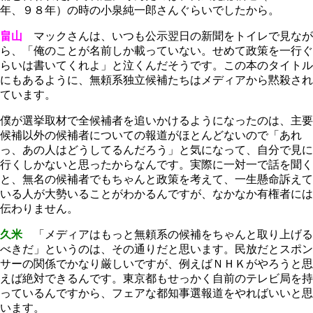
年、９８年）の時の小泉純一郎さんぐらいでしたから。
畠山
マックさんは、いつも公示翌日の新聞をトイレで見なが
ら、「俺のことが名前しか載っていない。せめて政策を一行ぐ
らいは書いてくれよ」と泣くんだそうです。この本のタイトル
にもあるように、無頼系独立候補たちはメディアから黙殺され
ています。
僕が選挙取材で全候補者を追いかけるようになったのは、主要
候補以外の候補者についての報道がほとんどないので「あれ
っ、あの人はどうしてるんだろう」と気になって、自分で見に
行くしかないと思ったからなんです。実際に一対一で話を聞く
と、無名の候補者でもちゃんと政策を考えて、一生懸命訴えて
いる人が大勢いることがわかるんですが、なかなか有権者には
伝わりません。
久米
「メディアはもっと無頼系の候補をちゃんと取り上げる
べきだ」というのは、その通りだと思います。民放だとスポン
サーの関係でかなり厳しいですが、例えばＮＨＫがやろうと思
えば絶対できるんです。東京都もせっかく自前のテレビ局を持
っているんですから、フェアな都知事選報道をやればいいと思
います。