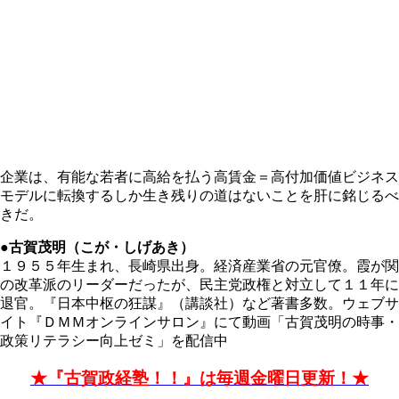
企業は、有能な若者に高給を払う高賃金＝高付加価値ビジネス
モデルに転換するしか生き残りの道はないことを肝に銘じるべ
きだ。
●古賀茂明（こが・しげあき）
１９５５年生まれ、長崎県出身。経済産業省の元官僚。霞が関
の改革派のリーダーだったが、民主党政権と対立して１１年に
退官。『日本中枢の狂謀』（講談社）など著書多数。ウェブサ
イト『ＤＭＭオンラインサロン』にて動画「古賀茂明の時事・
政策リテラシー向上ゼミ」を配信中
★『古賀政経塾！！』は毎週金曜日更新！★