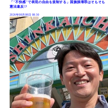
「"不快感"で表現の自由を規制する」国旗損壊罪はそもそも
憲法違反!?
2026年08月08日 08:30