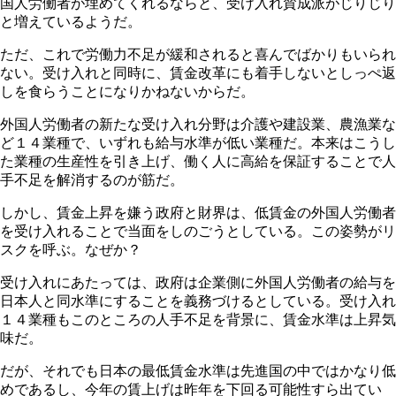
国人労働者が埋めてくれるならと、受け入れ賛成派がじりじり
と増えているようだ。
ただ、これで労働力不足が緩和されると喜んでばかりもいられ
ない。受け入れと同時に、賃金改革にも着手しないとしっぺ返
しを食らうことになりかねないからだ。
外国人労働者の新たな受け入れ分野は介護や建設業、農漁業な
ど１４業種で、いずれも給与水準が低い業種だ。本来はこうし
た業種の生産性を引き上げ、働く人に高給を保証することで人
手不足を解消するのが筋だ。
しかし、賃金上昇を嫌う政府と財界は、低賃金の外国人労働者
を受け入れることで当面をしのごうとしている。この姿勢がリ
スクを呼ぶ。なぜか？
受け入れにあたっては、政府は企業側に外国人労働者の給与を
日本人と同水準にすることを義務づけるとしている。受け入れ
１４業種もこのところの人手不足を背景に、賃金水準は上昇気
味だ。
だが、それでも日本の最低賃金水準は先進国の中ではかなり低
めであるし、今年の賃上げは昨年を下回る可能性すら出てい