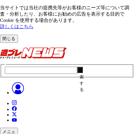
当サイトでは当社の提携先等がお客様のニーズ等について調
査・分析したり、お客様にお勧めの広告を表⽰する⽬的で
Cookie を使⽤する場合があります。
詳しくはこちら
閉じる
検
索
す
る
メニュ