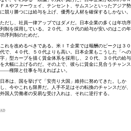
ＦＡやファーウェイ、テンセント、サムスンといったアジア勢
に競り勝つには給与を上げ、優秀な人材を確保するしかない。
ただし、社員一律アップではダメだ。日本企業の多くは年功序
列制を採用している。２０代、３０代の給与が安いのはこの年
功序列制のためだ。
これを改めるべきである。米ＩＴ企業では報酬のピークは３０
代で、４０代、５０代よりも高い。日本企業もこうした「への
字」型カーブを描く賃金体系を採用し、２０代、３０代の給与
を大幅に上げるのだ。その上で、彼らに賃金に見合うチャンス
――権限と仕事を与えればよい。
日本は、国を挙げて「安売り大国」維持に努めてきた。しか
し、今やこれも限界だ。人手不足はその転換のチャンスだが、
外国人労働者の安易な受け入れは、それに逆行する。