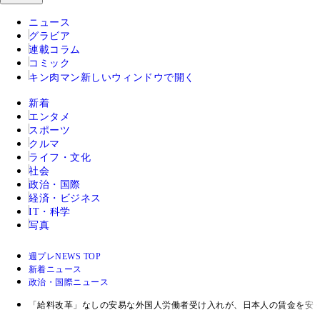
ニュース
グラビア
連載コラム
コミック
キン肉マン
新しいウィンドウで開く
新着
エンタメ
スポーツ
クルマ
ライフ・文化
社会
政治・国際
経済・ビジネス
IT・科学
写真
週プレNEWS TOP
新着ニュース
政治・国際ニュース
「給料改革」なしの安易な外国人労働者受け入れが、日本人の賃金を安