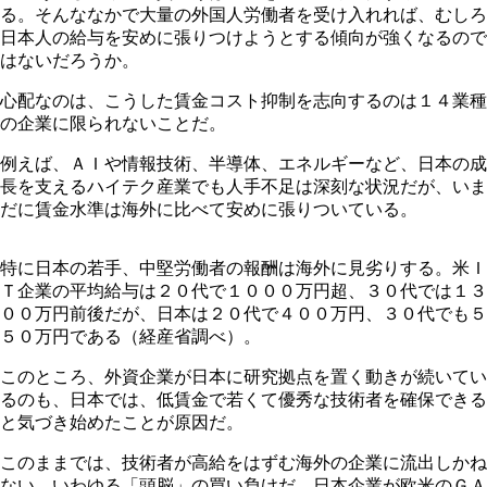
る。そんななかで大量の外国人労働者を受け入れれば、むしろ
日本人の給与を安めに張りつけようとする傾向が強くなるので
はないだろうか。
心配なのは、こうした賃金コスト抑制を志向するのは１４業種
の企業に限られないことだ。
例えば、ＡＩや情報技術、半導体、エネルギーなど、日本の成
長を支えるハイテク産業でも人手不足は深刻な状況だが、いま
だに賃金水準は海外に比べて安めに張りついている。
特に日本の若手、中堅労働者の報酬は海外に見劣りする。米Ｉ
Ｔ企業の平均給与は２０代で１０００万円超、３０代では１３
００万円前後だが、日本は２０代で４００万円、３０代でも５
５０万円である（経産省調べ）。
このところ、外資企業が日本に研究拠点を置く動きが続いてい
るのも、日本では、低賃金で若くて優秀な技術者を確保できる
と気づき始めたことが原因だ。
このままでは、技術者が高給をはずむ海外の企業に流出しかね
ない。いわゆる「頭脳」の買い負けだ。日本企業が欧米のＧＡ