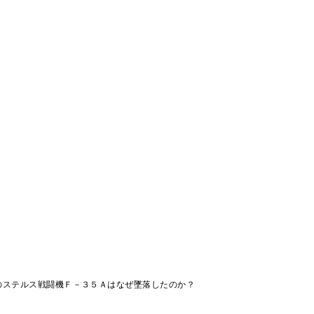
のステルス戦闘機Ｆ－３５Ａはなぜ墜落したのか？