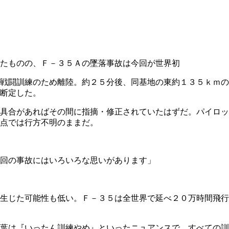
たものの、Ｆ－３５Ａの墜落事故は今回が世界初
戦闘訓練のため離陸。約２５分後、同基地の東約１３５ｋｍの
断定した。
具合があればその間に指摘・修正されていたはずだ。パイロッ
点では行方不明のままだ。
回の事故にはいろいろな思いがあります」
生じた可能性も低い。Ｆ－３５は全世界で延べ２０万時間飛行
葉は『いったん訓練やめ』といったニュアンスで、すべての訓