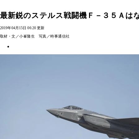
最新鋭のステルス戦闘機Ｆ－３５Ａは
2019年04月15日 06:20 更新
取材・文／小峯隆生 写真／時事通信社