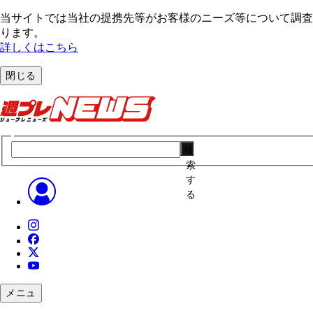
当サイトでは当社の提携先等がお客様のニーズ等について調査・
ります。
詳しくはこちら
閉じる
検
索
す
る
メニュ