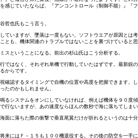
を感じていたならば、『アンコントロール（制御不能）』『フ
谷哲也氏もこう言う。
していますが、墜落は一度もない。ソフトウエアが原因とは考
ことも、機体関連のトラブルではないことを裏づけていると思
ミスということになる。前出の杉山氏はこう分析する。
行ではなく、それぞれ単機で行動していたはずです。最新鋭の
るからです。
視確認するタイミングで自機の位置や高度を把握できます。し
ったのかもしれません。
鳴るシステムをオンにしていなければ、例えば機体を９０度傾
で行ないますが、あの速度ならほんの数秒で海に落ちてしまい
海面に落ちた際の衝撃で垂直尾翼だけが折れるというのは十分
将来にはＦ－１５も１００機退役する。その後の防空を一手に