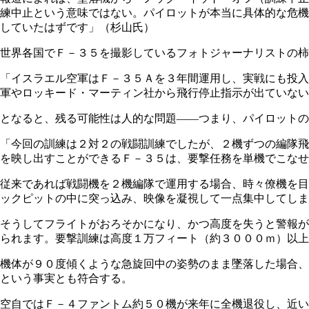
練中止という意味ではない。パイロットが本当に具体的な危機
していたはずです」（杉山氏）
世界各国でＦ－３５を撮影しているフォトジャーナリストの柿
「イスラエル空軍はＦ－３５Ａを３年間運用し、実戦にも投入
軍やロッキード・マーティン社から飛行停止指示が出ていない
となると、残る可能性は人的な問題――つまり、パイロットの
「今回の訓練は２対２の戦闘訓練でしたが、２機ずつの編隊飛
を映し出すことができるＦ－３５は、要撃任務を単機でこなせ
従来であれば戦闘機を２機編隊で運用する場合、時々僚機を目
ックピットの中に突っ込み、映像を凝視して一点集中してしま
そうしてフライトがおろそかになり、かつ高度を失うと警報が
られます。要撃訓練は高度１万フィート（約３０００ｍ）以上
機体が９０度傾くような急旋回中の姿勢のまま墜落した場合、
という事実とも符合する。
空自ではＦ－４ファントム約５０機が来年に全機退役し、近い