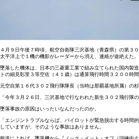
４月９日午後７時頃、航空自衛隊三沢基地（青森県）の第３０
太平洋上で１機の機影がレーダーから消え、連絡が途絶えた。
墜落した機体は、日本の三菱重工業で組み立てられた国内製造
トの細見彰里３等空佐（４１歳）は通算飛行時間３２００時間
元空自第１６代３０２飛行隊隊長（当時は那覇基地所属）の杉
「今年３月２６日、三沢基地で行なわれた新生３０２飛行隊の
墜落事故の原因はいったいなんだったのか。
「エンジントラブルならば、パイロットが緊急脱出する時間的
していますが、そのような事故はありません。
報道によれば、墜落機から『ノック・イット・オフ（訓練中止