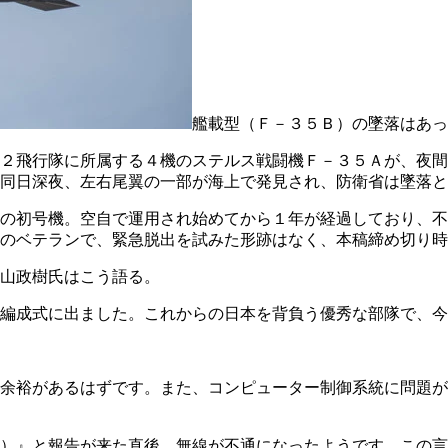
艦載型（Ｆ－３５Ｂ）の墜落はあっ
２飛行隊に所属する４機のステルス戦闘機Ｆ－３５Ａが、夜間
同日深夜、左右尾翼の一部が海上で発見され、防衛省は墜落と
の初号機。空自で運用され始めてから１年が経過しており、不
のベテランで、緊急脱出を試みた形跡はなく、本稿締め切り時
山政樹氏はこう語る。
編成式に出ました。これからの日本を背負う優秀な部隊で、今
余裕があるはずです。また、コンピューター制御系統に問題が
）』と報告が来た直後、無線が不通になったようです。この言