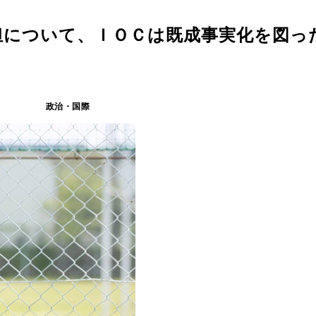
担について、ＩＯＣは既成事実化を図っ
政治・国際