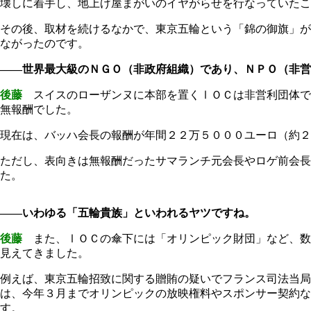
壊しに着手し、地上げ屋まがいのイヤがらせを行なっていたこ
その後、取材を続けるなかで、東京五輪という「錦の御旗」が
ながったのです。
――世界最大級のＮＧＯ（非政府組織）であり、ＮＰＯ（非営
後藤
スイスのローザンヌに本部を置くⅠＯＣは非営利団体で
無報酬でした。
現在は、バッハ会長の報酬が年間２２万５０００ユーロ（約２
ただし、表向きは無報酬だったサマランチ元会長やロゲ前会長
た。
――いわゆる「五輪貴族」といわれるヤツですね。
後藤
また、ⅠＯＣの傘下には「オリンピック財団」など、数
見えてきました。
例えば、東京五輪招致に関する贈賄の疑いでフランス司法当局
は、今年３月までオリンピックの放映権料やスポンサー契約
す。