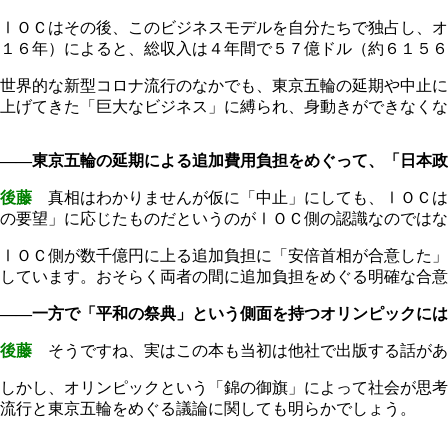
ⅠＯＣはその後、このビジネスモデルを自分たちで独占し、オ
１６年）によると、総収入は４年間で５７億ドル（約６１５６
世界的な新型コロナ流行のなかでも、東京五輪の延期や中止に
上げてきた「巨大なビジネス」に縛られ、身動きができなくな
――東京五輪の延期による追加費用負担をめぐって、「日本政
後藤
真相はわかりませんが仮に「中止」にしても、ⅠＯＣは
の要望」に応じたものだというのがⅠＯＣ側の認識なのではな
ⅠＯＣ側が数千億円に上る追加負担に「安倍首相が合意した」
しています。おそらく両者の間に追加負担をめぐる明確な合意
――一方で「平和の祭典」という側面を持つオリンピックには
後藤
そうですね、実はこの本も当初は他社で出版する話があ
しかし、オリンピックという「錦の御旗」によって社会が思考
流行と東京五輪をめぐる議論に関しても明らかでしょう。