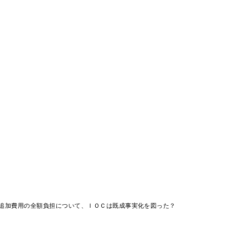
追加費用の全額負担について、ＩＯＣは既成事実化を図った？