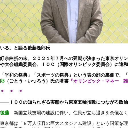
いる」と語る後藤逸郎氏
紆余曲折の末、２０２１年７月への延期が決まった東京オリン
や大会組織委員会、ⅠＯＣ（国際オリンピック委員会）に違和
「平和の祭典」「スポーツの祭典」という表の顔の裏側で、「
郎
（ごとう・いつろう）氏の著書
『オリンピック・マネー 誰
＊ ＊ ＊
――ＩＯＣの知られざる実態から東京五輪招致につながる政治
後藤
新国立競技場の建設に伴い、住民が立ち退きを余儀なく
東京都は「８万人収容の巨大スタジアム建設」という国策を理