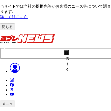
当サイトでは当社の提携先等がお客様のニーズ等について調査・
ります。
詳しくはこちら
閉じる
検
索
す
る
メニュ