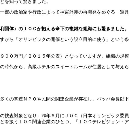
とを知って驚きました。
一部の政治家や行政によって神宮外苑の再開発をめぐる「道具
利団体）のＩＯＣが抱える傘下の複雑な組織にも驚きました。
すから「オリンピックの開催という設立目的に使う」という条
９００万円／２０１５年公表）となっていますが、組織の規模
の時代から、高級ホテルのスイートルームが住居として与えら
多くの関連ＮＰＯや民間の関連企業が存在し、バッハ会長以下
の捜査対象となり、昨年６月にＪＯＣ（日本オリンピック委員
などを扱うⅠＯＣ関連企業のひとつ、「ⅠＯＣテレビジョン・