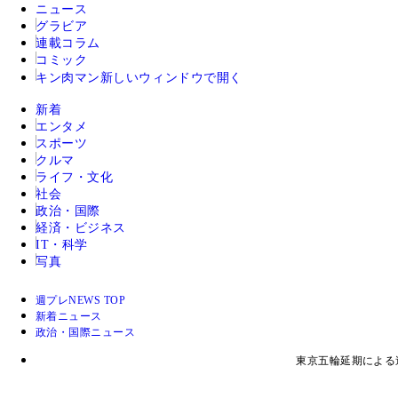
ニュース
グラビア
連載コラム
コミック
キン肉マン
新しいウィンドウで開く
新着
エンタメ
スポーツ
クルマ
ライフ・文化
社会
政治・国際
経済・ビジネス
IT・科学
写真
週プレNEWS TOP
新着ニュース
政治・国際ニュース
東京五輪延期による