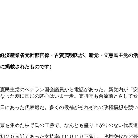
経済産業省元幹部官僚・古賀茂明氏が、
新党・立憲民主党の活
に掲載されたものです）
憲民主党のベテラン国会議員から電話があった。新党内が「安
になった割に国民の関心はいま一歩。支持率も合流前とさして
日にあった代表選だ。多くの候補がそれぞれの政権構想を競い
票を集めた枝野氏の圧勝で、なんとも盛り上がりのない代表選
初２０％近くあった支持率はじりじり下落し、政権交代など夢