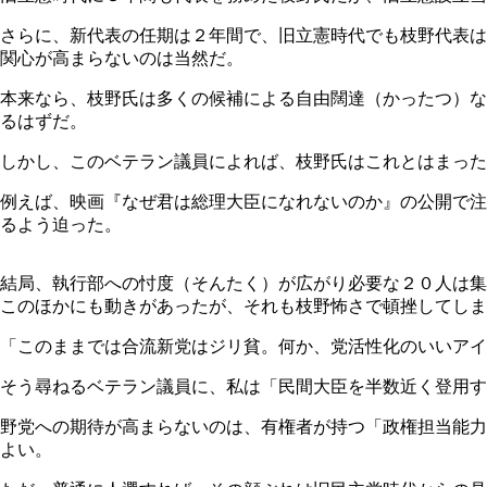
さらに、新代表の任期は２年間で、旧立憲時代でも枝野代表は
関心が高まらないのは当然だ。
本来なら、枝野氏は多くの候補による自由闊達（かったつ）な
るはずだ。
しかし、このベテラン議員によれば、枝野氏はこれとはまった
例えば、映画『なぜ君は総理大臣になれないのか』の公開で注
るよう迫った。
結局、執行部への忖度（そんたく）が広がり必要な２０人は集
このほかにも動きがあったが、それも枝野怖さで頓挫してしま
「このままでは合流新党はジリ貧。何か、党活性化のいいアイ
そう尋ねるベテラン議員に、私は「民間大臣を半数近く登用す
野党への期待が高まらないのは、有権者が持つ「政権担当能力
よい。