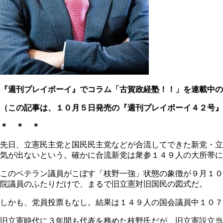
『週刊プレイボーイ』でコラム「古賀政経塾！！」を連載中の
（この記事は、１０月５日発売の『週刊プレイボーイ４２号』
＊ ＊ ＊
先日、立憲民主党と国民民主党などが合流してできた新党・立
気が出ないという。確かに合流新党は衆参１４９人の大所帯
このベテラン議員がこぼす「枝野一強」状態の象徴が９月１０
院議員のふたりだけで、まるで旧立憲対旧国民の図式だ。
しかも、党員投票もなし。結果は１４９人の国会議員中１０７
旧立憲時代に３年間も代表を務めた枝野氏だが、旧立憲設立当