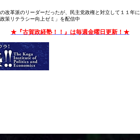
の改革派のリーダーだったが、民主党政権と対立して１１年に
政策リテラシー向上ゼミ」を配信中
★『古賀政経塾！！』は毎週金曜日更新！★