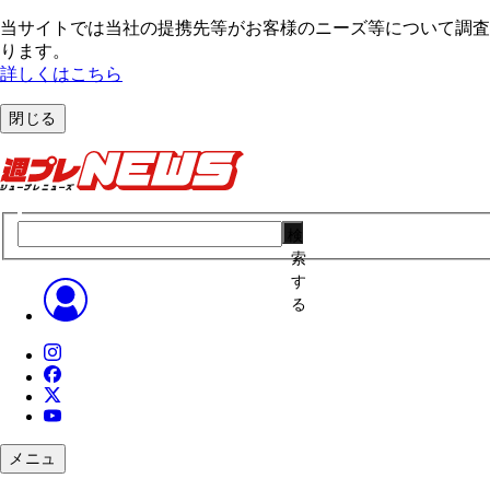
当サイトでは当社の提携先等がお客様のニーズ等について調査・
ります。
詳しくはこちら
閉じる
検
索
す
る
メニュ