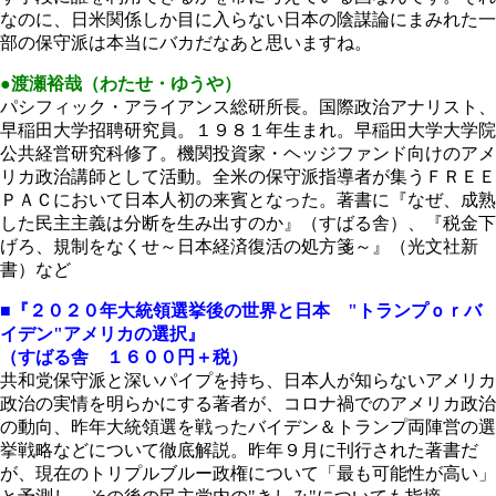
なのに、日米関係しか目に入らない日本の陰謀論にまみれた一
部の保守派は本当にバカだなあと思いますね。
●渡瀬裕哉（わたせ・ゆうや）
パシフィック・アライアンス総研所長。国際政治アナリスト、
早稲田大学招聘研究員。１９８１年生まれ。早稲田大学大学院
公共経営研究科修了。機関投資家・ヘッジファンド向けのアメ
リカ政治講師として活動。全米の保守派指導者が集うＦＲＥＥ
ＰＡＣにおいて日本人初の来賓となった。著書に『なぜ、成熟
した民主主義は分断を生み出すのか』（すばる舎）、『税金下
げろ、規制をなくせ～日本経済復活の処方箋～』（光文社新
書）など
■『２０２０年大統領選挙後の世界と日本 "トランプｏｒバ
イデン"アメリカの選択』
（すばる舎 １６００円＋税）
共和党保守派と深いパイプを持ち、日本人が知らないアメリカ
政治の実情を明らかにする著者が、コロナ禍でのアメリカ政治
の動向、昨年大統領選を戦ったバイデン＆トランプ両陣営の選
挙戦略などについて徹底解説。昨年９月に刊行された著書だ
が、現在のトリプルブルー政権について「最も可能性が高い」