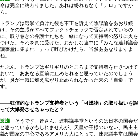
命は完全に終わりました。あれは紛れもなく「テロ」ですか
ら。
トランプは選挙で負けた後も不正を訴えて陰謀論をあおり続
け、その主張がすべてファクトチェックで否定されているの
に、取り巻きの弁護士たちも一緒になって支持者の怒りに火を
つけた。それを真に受けた、おかしな連中に「みんな連邦議会
議事堂に集まれ！」って呼びかけたら、当然ああなりますよ
ね。
たぶん、トランプはギリギリのところまで支持者をたきつけて
おいて、ああなる直前に止められると思っていたのでしょう
が、炎が一気に燃え広がり止められなかった末の「自爆」で
す。
――狂信的なトランプ支持者という「可燃物」の取り扱いを誤
って大爆発させちゃったと？
渡瀬
そうです。皆さん、連邦議事堂というのは日本の国会だ
と思っているかもしれませんが、天皇や王様のいない、民主主
義が国家の中心であるアメリカ人にとって、連邦議事堂は国会