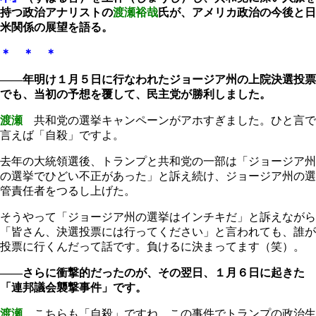
持つ政治アナリストの
渡瀬裕哉
氏が、アメリカ政治の今後と日
米関係の展望を語る。
＊ ＊ ＊
――年明け１月５日に行なわれたジョージア州の上院決選投票
でも、当初の予想を覆して、民主党が勝利しました。
渡瀬
共和党の選挙キャンペーンがアホすぎました。ひと言で
言えば「自殺」ですよ。
去年の大統領選後、トランプと共和党の一部は「ジョージア州
の選挙でひどい不正があった」と訴え続け、ジョージア州の選
管責任者をつるし上げた。
そうやって「ジョージア州の選挙はインチキだ」と訴えながら
「皆さん、決選投票には行ってください」と言われても、誰が
投票に行くんだって話です。負けるに決まってます（笑）。
――さらに衝撃的だったのが、その翌日、１月６日に起きた
「連邦議会襲撃事件」です。
渡瀬
こちらも「自殺」ですね。この事件でトランプの政治生