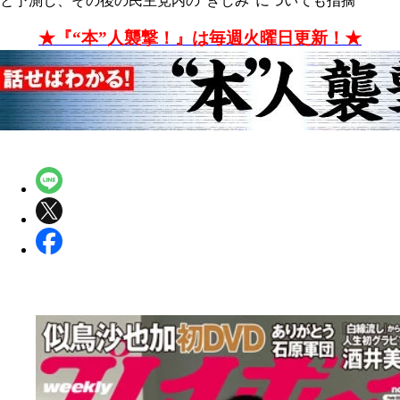
と予測し、その後の民主党内の"きしみ"についても指摘
★『“本”人襲撃！』は毎週火曜日更新！★