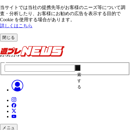
当サイトでは当社の提携先等がお客様のニーズ等について調
査・分析したり、お客様にお勧めの広告を表⽰する⽬的で
Cookie を使⽤する場合があります。
詳しくはこちら
閉じる
検
索
す
る
メニュ