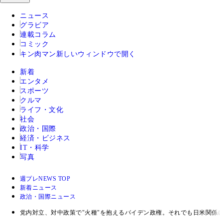
ニュース
グラビア
連載コラム
コミック
キン肉マン
新しいウィンドウで開く
新着
エンタメ
スポーツ
クルマ
ライフ・文化
社会
政治・国際
経済・ビジネス
IT・科学
写真
週プレNEWS TOP
新着ニュース
政治・国際ニュース
党内対立、対中政策で"火種"を抱えるバイデン政権。それでも日米関係