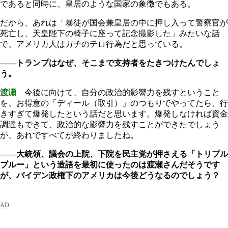
であると同時に、皇居のような国家の象徴でもある。
だから、あれは「暴徒が国会兼皇居の中に押し入って警察官が
死亡し、天皇陛下の椅子に座って記念撮影した」みたいな話
で、アメリカ人はガチのテロ行為だと思っている。
――トランプはなぜ、そこまで支持者をたきつけたんでしょ
う。
渡瀬
今後に向けて、自分の政治的影響力を残すということ
を、お得意の「ディール（取引）」のつもりでやってたら、行
きすぎて爆発したという話だと思います。爆発しなければ資金
調達もできて、政治的な影響力を残すことができたでしょう
が、あれですべてが終わりましたね。
――大統領、議会の上院、下院を民主党が押さえる「トリプル
ブルー」という造語を最初に使ったのは渡瀬さんだそうです
が、バイデン政権下のアメリカは今後どうなるのでしょう？