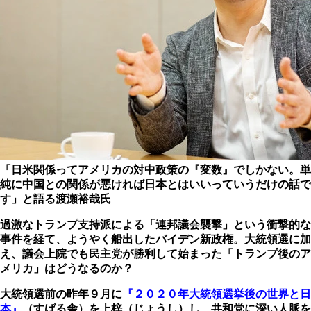
「日米関係ってアメリカの対中政策の『変数』でしかない。単
純に中国との関係が悪ければ日本とはいいっていうだけの話で
す」と語る渡瀬裕哉氏
過激なトランプ支持派による「連邦議会襲撃」という衝撃的な
事件を経て、ようやく船出したバイデン新政権。大統領選に加
え、議会上院でも民主党が勝利して始まった「トランプ後のア
メリカ」はどうなるのか？
大統領選前の昨年９月に
『２０２０年大統領選挙後の世界と日
本』
（すばる舎）を上梓（じょうし）し、共和党に深い人脈を