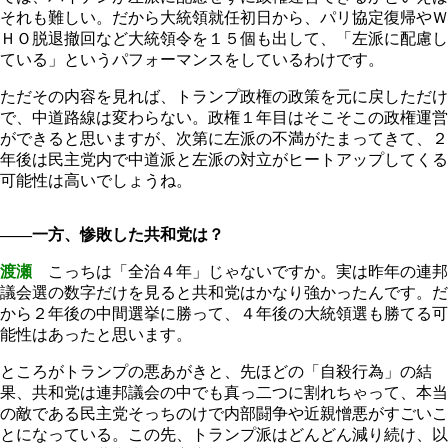
それも難しい。だから大統領就任初日から、パリ協定復帰やＷ
ＨＯ脱退撤回など大統領令を１５個も出して、「左派に配慮し
ている」というパフォーマンスをしているわけです。
ただその内容を見れば、トランプ政権の政策を元に戻しただけ
で、中道路線は変わらない。政権１年目はそこそこの政権運営
ができると思いますが、次第に左派の不満がたまってきて、２
年後は民主党内で中道派と左派の対立がヒートアップしてくる
可能性は高いでしょうね。
――一方、惨敗した共和党は？
渡瀬
こっちは「全治４年」じゃないですか。実は昨年の連邦
議会選の数字だけを見ると共和党はかなり強かったんです。だ
から２年後の中間選挙に勝って、４年後の大統領選も勝てる可
能性はあったと思います。
ところがトランプの悪あがきと、先ほどの「自殺行為」の結
果、共和党は連邦議会の中でも真っ二つに割れちゃって、本当
の敵である民主党そっちのけで内部闘争や近親憎悪がすごいこ
とになっている。この先、トランプ派はどんどん減り続け、以