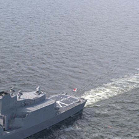
が連動して作戦を行なう際のバックアップ任務が想定されてい
だが、いずれＡＩ搭載の自律型に進化させる予定
ーダー波を感知するとその発信源へ自動的に特攻する
イムラグが大きすぎるためＡＩ搭載型になる可能性大
能力を持つ