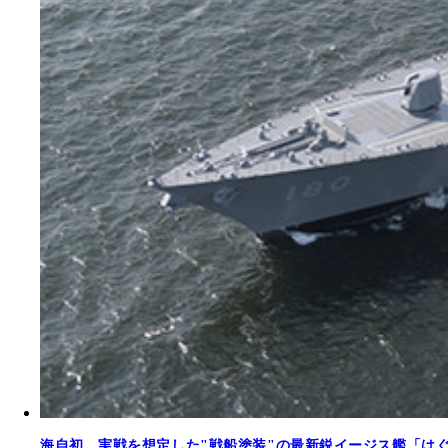
海自初、実戦を想定した"戦船塗装"の最新鋭イージス艦「はぐ