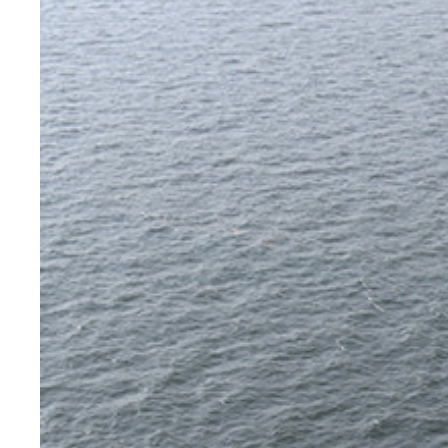
米空軍が開発中の自律型戦闘無人機「ＸＱ－５８Ａ
ロシアがシリア内戦に投入したといわれる無人戦闘
うだ
ナゴルノ・カラバフ紛争で実戦使用されたイスラエ
中国が開発中の無人超音速戦闘機「暗剣」。スペッ
今回使用されたトルコ製ドローン「カルグ２」。飛