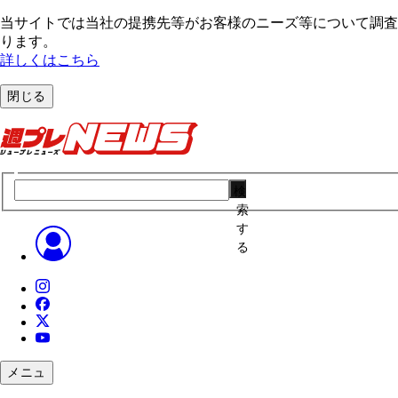
当サイトでは当社の提携先等がお客様のニーズ等について調査・
ります。
詳しくはこちら
閉じる
検
索
す
る
メニュ