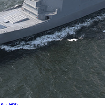
ろ 」が就役