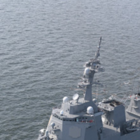
 バルキュリー」。空戦の主力ではなく、有人戦闘機と無人機
車両「ウラン９－ｖ５」。現状では遠隔操作タイプの無人兵器
ル製ドローン「ハーピー」。特定の空域を自律的に徘徊し、レ
ク情報は一切漏れてこないが、超音速となると遠隔操作ではタ
行時間は３０分程度だが、ＡＩが自ら標的を認識し、攻撃する