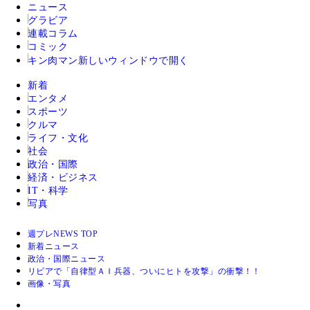
ニュース
グラビア
連載コラム
コミック
キン肉マン
新しいウィンドウで開く
新着
エンタメ
スポーツ
クルマ
ライフ・文化
社会
政治・国際
経済・ビジネス
IT・科学
写真
週プレNEWS TOP
新着ニュース
政治・国際ニュース
リビアで「自律型ＡＩ兵器、ついにヒトを攻撃」の衝撃！！
画像・写真