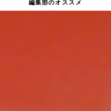
編集部のオススメ
中露からは後れを取っている。写真は爆撃機から発射するタイ
グライダーのような形状と思われる（写真は米軍が開発してい
極超音速兵器を来年にも配備すると発表している（写真は昨年
ルＤＦ－１７を配備済みとされる。２０１９年の軍事パレード