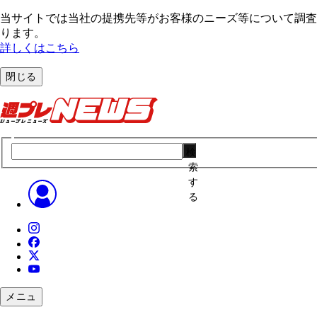
当サイトでは当社の提携先等がお客様のニーズ等について調査・
ります。
詳しくはこちら
閉じる
検
索
す
る
メニュ