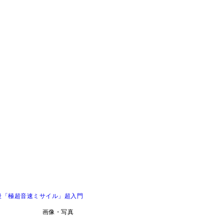
段「極超音速ミサイル」超入門
画像・写真