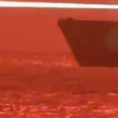
数の小型衛星。これらが地球の各エリアを監視し、早期警戒衛
に低空を超高速で飛ぶ通常タイプ（②）は米中露が競って開発