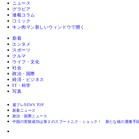
ニュース
グラビア
連載コラム
コミック
キン肉マン
新しいウィンドウで開く
新着
エンタメ
スポーツ
クルマ
ライフ・文化
社会
政治・国際
経済・ビジネス
IT・科学
写真
週プレNEWS TOP
新着ニュース
政治・国際ニュース
中国の実験成功は第２のスプートニク・ショック！ 新たな核の運搬手