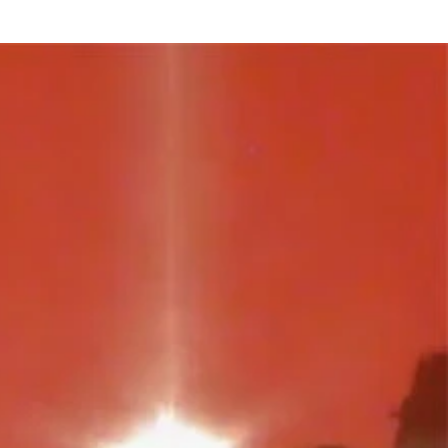
プの「ＡＧＭ－１８３Ａ」（今年４月に発射実験に失敗）
た極超音速無人機）
の発射実験時のもの）
で初披露され、「空母キラー」とも呼ばれる