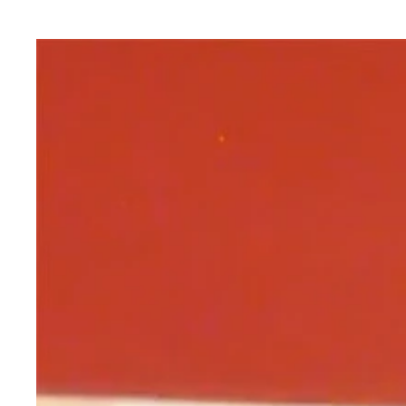
米軍も極超音速兵器の開発・実験を進めているが、
中国の新型ミサイルの写真は未公表だが、飛翔体は
ロシアは潜水艦から発射する巡航ミサイルタイプの
中国はすでにマッハ５～１０の極超音速滑空ミサイ