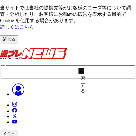
当サイトでは当社の提携先等がお客様のニーズ等について調
査・分析したり、お客様にお勧めの広告を表⽰する⽬的で
Cookie を使⽤する場合があります。
詳しくはこちら
閉じる
検
索
す
る
メニュ