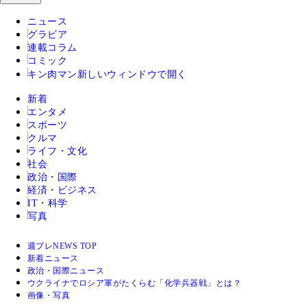
ニュース
グラビア
連載コラム
コミック
キン肉マン
新しいウィンドウで開く
新着
エンタメ
スポーツ
クルマ
ライフ・文化
社会
政治・国際
経済・ビジネス
IT・科学
写真
週プレNEWS TOP
新着ニュース
政治・国際ニュース
ウクライナでロシア軍がたくらむ「化学兵器戦」とは？
画像・写真