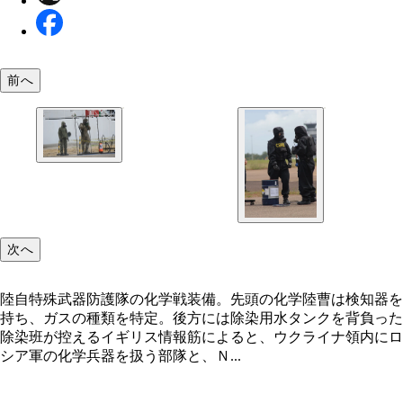
前へ
化学兵器戦闘最前線から後方に戻ったポルトガル軍
士。水シャワーで全身を水洗いしている
次へ
陸自特殊武器防護隊の化学戦装備。先頭の化学陸曹は検知器を
持ち、ガスの種類を特定。後方には除染用水タンクを背負った
除染班が控えるイギリス情報筋によると、ウクライナ領内にロ
シア軍の化学兵器を扱う部隊と、Ｎ...