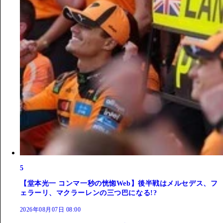
5
【堂本光一 コンマ一秒の恍惚Web】後半戦はメルセデス、フ
ェラーリ、マクラーレンの三つ巴になる!?
2026年08月07日 08:00