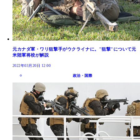
元カナダ軍・ワリ狙撃手がウクライナに。"狙撃"について元
米陸軍将校が解説
2022年03月20日 12:00
政治・国際