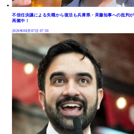
不信任決議による失職から復活も兵庫県・斉藤知事への批判が
再燃中！
2026年08月07日 07:30