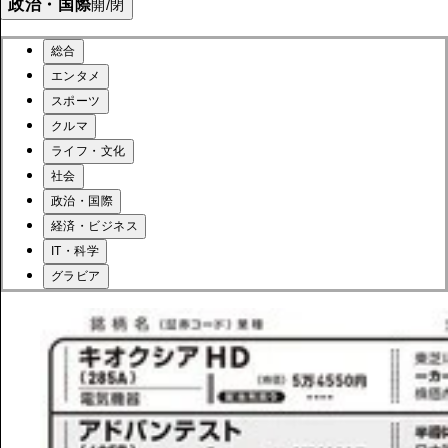
政治・国際
開/閉
総合
エンタメ
スポーツ
クルマ
ライフ・文化
社会
政治・国際
経済・ビジネス
IT・科学
グラビア