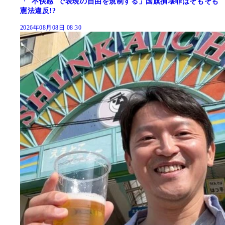
「"不快感"で表現の自由を規制する」国旗損壊罪はそもそも
憲法違反!?
2026年08月08日 08:30