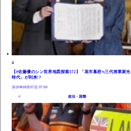
4
【#佐藤優のシン世界地図探索172】「高市幕府≒三代将軍家光
時代」が到来!?
2026年08月07日 07:00
政治・国際