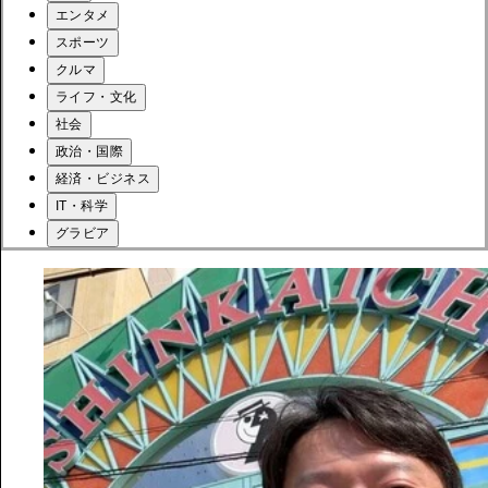
エンタメ
スポーツ
クルマ
ライフ・文化
社会
政治・国際
経済・ビジネス
IT・科学
グラビア