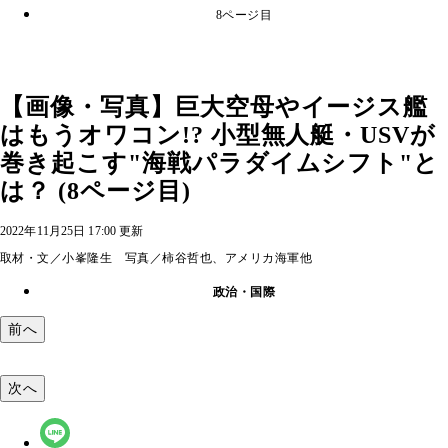
8ページ目
【画像・写真】巨大空母やイージス艦
はもうオワコン!? 小型無人艇・USVが
巻き起こす"海戦パラダイムシフト"と
は？ (8ページ目)
2022年11月25日 17:00 更新
取材・文／小峯隆生 写真／柿谷哲也、アメリカ海軍他
政治・国際
前へ
次へ