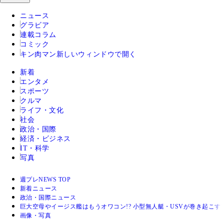
ニュース
グラビア
連載コラム
コミック
キン肉マン
新しいウィンドウで開く
新着
エンタメ
スポーツ
クルマ
ライフ・文化
社会
政治・国際
経済・ビジネス
IT・科学
写真
週プレNEWS TOP
新着ニュース
政治・国際ニュース
巨大空母やイージス艦はもうオワコン!? 小型無人艇・USVが巻き起こす
画像・写真