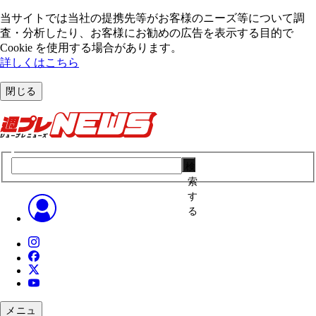
当サイトでは当社の提携先等がお客様のニーズ等について調
査・分析したり、お客様にお勧めの広告を表⽰する⽬的で
Cookie を使⽤する場合があります。
詳しくはこちら
閉じる
検
索
す
る
メニュ