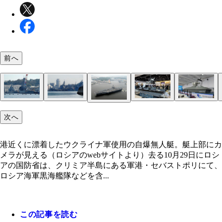
前へ
その艇搭載カメラが捕らえた映像。水平線にロシア
の軍艦が写っている。右上を飛ぶ艦載ヘリが自爆艇
もちろん上空にはウクライナ軍お得意の無人機UA
して銃撃を行っているが、当たらない（ウクライナ
米海軍横須賀基地は対自爆艇テロに対して海上に防
それに対して、海上自衛隊の横須賀基地は何もない
もちろん無人艇・USVは中国の得意分野。2010年
アラブ首長国連邦の大手海事企業「アルマラケブ」
米海軍横須賀基地に入港する原子力空母「ロナルド
ぶ。写真はIAIが販売する自爆型UAVハーピー2。
次へ
開の映像より）
出港する米海軍空母。原子力空母配備以降、横須賀
が張る。写真は接岸するアーレイバーク級駆逐艦。
柵、無網。吉倉地区は２つの護衛隊8隻の護衛艦が
された中国の無人艇専門メーカー「雲洲智能」が販
売する11m無人警備艇は、ミサイル発射システムも
ーガン」。ウクライナ戦争で戦車に続いて、空母機
の発生源を検出し突っ込む完全自律型ドローン（写
の上空は「原子力施設上空の飛行制限」のため200
された11隻のイージス艦を守る（写真：柿谷哲也）
れ、船越地区には新たに潜水艦専用岸壁も建設され
る警備型USV。警備型の無人艇はアフリカ諸国で
る（写真：柿谷哲也）
隊はオワコンになるのか…（写真：柿谷哲也）
IAI）
ート以下の低高度で飛行できない。米海軍イージス
無人機奇襲を受ければ全艦隊の撃沈は確実だ（写真
進むといわれる（写真：柿谷哲也）
港近くに漂着したウクライナ軍使用の自爆無人艇。艇上部にカ
対ドローン用レーザー砲搭載の艦も配備されている
谷哲也）
メラが見える（ロシアのwebサイトより）去る10月29日にロシ
真：アメリカ海軍）
アの国防省は、クリミア半島にある軍港・セバストポリにて、
ロシア海軍黒海艦隊などを含...
この記事を読む