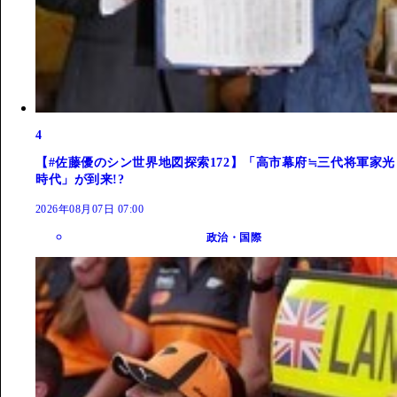
4
【#佐藤優のシン世界地図探索172】「高市幕府≒三代将軍家光
時代」が到来!?
2026年08月07日 07:00
政治・国際