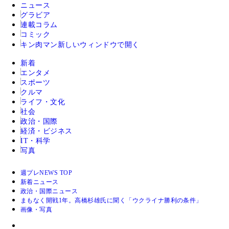
ニュース
グラビア
連載コラム
コミック
キン肉マン
新しいウィンドウで開く
新着
エンタメ
スポーツ
クルマ
ライフ・文化
社会
政治・国際
経済・ビジネス
IT・科学
写真
週プレNEWS TOP
新着ニュース
政治・国際ニュース
まもなく開戦1年。高橋杉雄氏に聞く「ウクライナ勝利の条件」
画像・写真