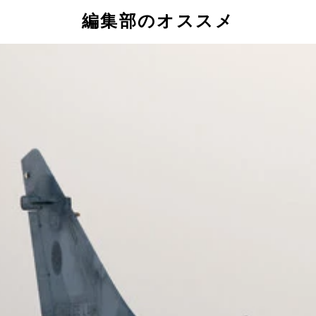
編集部のオススメ
2」
求めている
？
写真／米陸軍）
高橋杉雄氏
大きい（写真／米陸軍）
6（写真／米空軍）
めたゼレンスキー大統領
ル「HARM」（写真／米空軍）