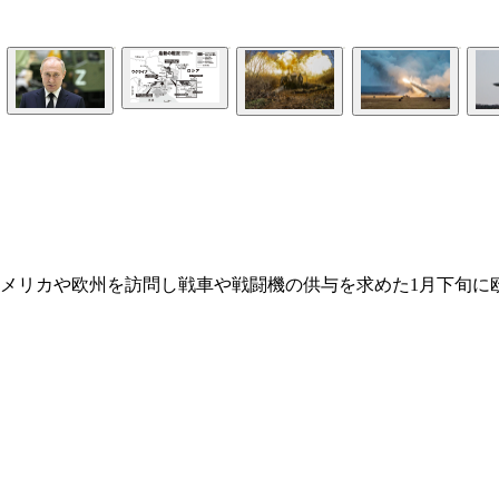
メリカや欧州を訪問し戦車や戦闘機の供与を求めた1月下旬に