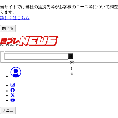
当サイトでは当社の提携先等がお客様のニーズ等について調査・
ります。
詳しくはこちら
閉じる
検
索
す
る
メニュ