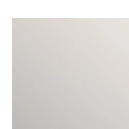
最新の戦況と次の大反攻の予測ルート
ロシアの動員兵の戦力化はほぼ完了したとみられる
欧州諸国が供与を決めたドイツ製戦車「レオパルト
プーチン大統領は3月中のドンバス全域制圧を軍に
ルカシェンコ政権が倒れれば戦争の様相は一変する
ウクライナ反転攻勢きっかけになったハイマース（
この1年、連日メディアで戦況解説を提供してきた
バフムト周辺では昨夏から激戦が続く
ハイマースの射程が150kmに延びれば波及効果は
欧米が戦闘機を供与する場合の候補のひとつがF-1
アメリカや欧州を訪問して戦車や戦闘機の供与を求
地上の防空ミサイルを破壊できる対レーダーミサイ