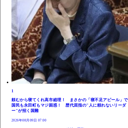
1
頼むから寝てくれ高市総理！ まさかの「寝不足アピール」で
国民も永田町もマジ困惑！ 歴代屈指の"人に頼れないリーダ
ー"が招く国難
2026年08月09日 07:00