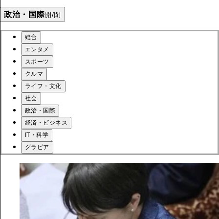
政治・国際
開/閉
総合
エンタメ
スポーツ
クルマ
ライフ・文化
社会
政治・国際
経済・ビジネス
IT・科学
グラビア