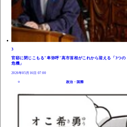
3
官邸に閉じこもる"卑弥呼"高市首相がこれから迎える「3つの
危機」
2026年05月16日 07:00
政治・国際