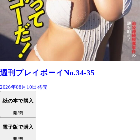
週刊プレイボーイNo.34-35
2026年08月10日発売
紙の本で購入
開/閉
電子版で購入
開/閉