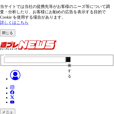
当サイトでは当社の提携先等がお客様のニーズ等について調
査・分析したり、お客様にお勧めの広告を表⽰する⽬的で
Cookie を使⽤する場合があります。
詳しくはこちら
閉じる
検
索
す
る
メニュ