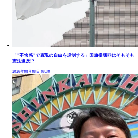
「"不快感"で表現の自由を規制する」国旗損壊罪はそもそも
憲法違反!?
2026年08月08日 08:30