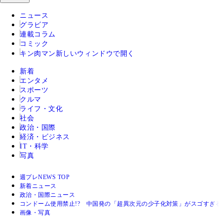
ニュース
グラビア
連載コラム
コミック
キン肉マン
新しいウィンドウで開く
新着
エンタメ
スポーツ
クルマ
ライフ・文化
社会
政治・国際
経済・ビジネス
IT・科学
写真
週プレNEWS TOP
新着ニュース
政治・国際ニュース
コンドーム使用禁止!? 中国発の「超異次元の少子化対策」がスゴすぎ
画像・写真