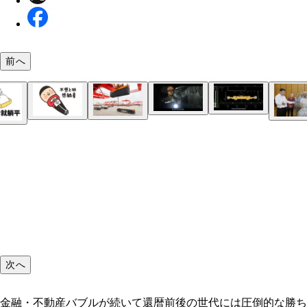
前へ
こちらのホールに生殖器を挿入すると、振動＆ピス
危険仕事のグローバル代名詞である炭鉱。こちらも
で刺激。射精された精液は本体内で真空パックにさ
本体上部にディスプレーが搭載され、こちらからお
化に大成功！
そのまま保存できる
のAV（違法）を再生することが可能
パソコンや通信機器の大手、ファーウェイは危険度
受験や就活など、いくら頑張っても明るい未来の見
異次元の速度で高齢化が進行する中国では人手不足
い職種を無人化するシステムを構築。危険かつ、各
い中国版氷河期世代の20代の若者たちは、真っ昼
刻
中国版のLINE「WeChat」にも、やる気ないアピー
材の教育にも時間がかかる港湾施設での運用。ファ
公園でゴロゴロ。彼らは「寝そべり族」と呼ばれ、
きる寝そべり族のスタンプが大増殖するほどカルチ
ェイは得意の5G技術を生かして、コンテナの積み
や仕事どころか恋愛や結婚に対する意欲もゼロ
として定着
から仕分けまでほぼ無人のオール自動化を実現
スマホと連動した遠隔操作や位置情報管理などが行
え、介護スタッフの負担を軽減することができるス
トシニアカーも人気だ
金融・不動産バブルが続いて還暦前後の世代には圧
次へ
な勝ち組が多い中国。その一方、若者世代にはハー
ード。実は、この世代の反発が中国最大の弱点だっ
する!?
金融・不動産バブルが続いて還暦前後の世代には圧倒的な勝ち