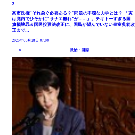
2
高市政権"それ急ぐ必要ある？"問題の不穏な力学とは？ 「実
は党内でひそかに"サナエ離れ"が......」。テキトーすぎる国
旗損壊罪＆国民投票法改正に、国民が望んでいない皇室典範改
正まで...
2026年06月28日 07:00
政治・国際