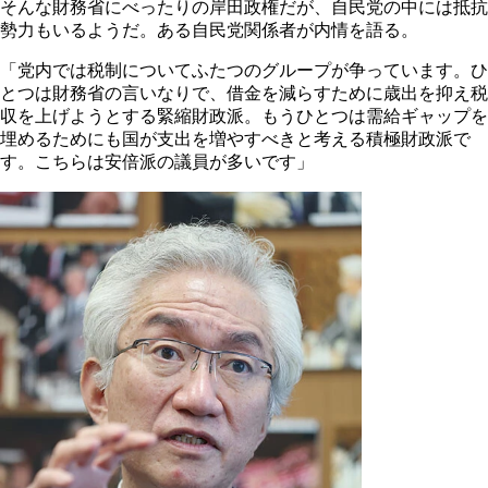
そんな財務省にべったりの岸田政権だが、自民党の中には抵抗
勢力もいるようだ。ある自民党関係者が内情を語る。
「党内では税制についてふたつのグループが争っています。ひ
とつは財務省の言いなりで、借金を減らすために歳出を抑え税
収を上げようとする緊縮財政派。もうひとつは需給ギャップを
埋めるためにも国が支出を増やすべきと考える積極財政派で
す。こちらは安倍派の議員が多いです」