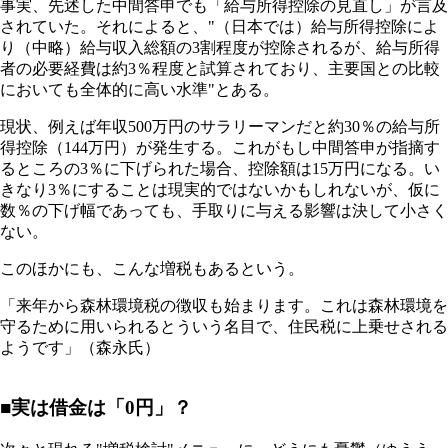
事実、先述した中間答申でも「給与所得控除の見直し」が言及
されていた。それによると、"（日本では）給与所得控除によ
り（中略）給与収入総額の3割程度が控除されるが、給与所得
者の必要経費は約3％程度と試算されており、主要国との比較
においても全体的に高い水準"とある。
現状、例えば年収500万円のサラリーマンだと約30％の給与所
得控除（144万円）が発生する。これがもし中間答申が指摘す
るところの3％に下げられた場合、控除額は15万円になる。い
きなり3％にすることは現実的ではないかもしれないが、仮に
数％の下げ幅であっても、手取りに与える影響は決して小さく
ない。
このほかにも、こんな増税もあるという。
「来年から森林環境税の徴収も始まります。これは森林環境を
守るために用いられるとういう名目で、住民税に上乗せされる
ようです」（森永氏）
■実は借金は「0円」？