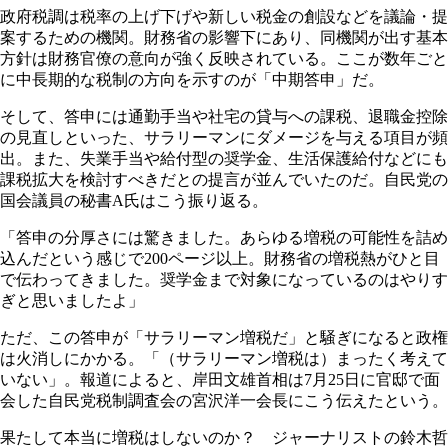
政府税調は税率の上げ下げや新しい税金の創設などを議論・提
案するための機関。財務省の影響下にあり、同機関が出す基本
方針は財務官僚の意向が強く反映されている。ここが数年ごと
に中長期的な税制の方向を示すのが「中期答申」だ。
そして、答申には通勤手当や社宅の貸与への課税、退職金控除
の見直しといった、サラリーマンにダメージを与える項目が頻
出。また、失業手当や給付型の奨学金、生活保護給付などにも
課税拡大を検討すべきだとの提言が並んでいたのだ。自民党の
国会議員の秘書A氏はこう振り返る。
「答申の分厚さには驚きました。あらゆる増税の可能性を詰め
込んだという感じで200ページ以上。財務省の増税熱がひと目
で伝わってきました。奨学金まで対象になっているのはやりす
ぎと思いましたよ」
ただ、この答申が「サラリーマン増税だ」と騒ぎになると政権
は火消しにかかる。「（サラリーマン増税は）まったく考えて
いない」。報道によると、岸田文雄首相は7月25日に官邸で面
会した自民党税制調査会の宮沢洋一会長にこう伝えたという。
果たして本当に増税はしないのか？ ジャーナリストの鈴木哲