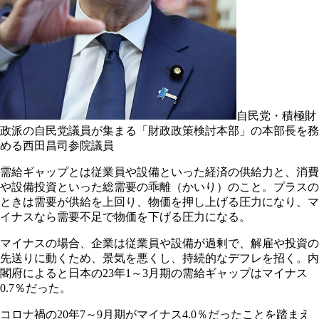
自民党・積極財
政派の自民党議員が集まる「財政政策検討本部」の本部長を務
める西田昌司参院議員
需給ギャップとは従業員や設備といった経済の供給力と、消費
や設備投資といった総需要の乖離（かいり）のこと。プラスの
ときは需要が供給を上回り、物価を押し上げる圧力になり、マ
イナスなら需要不足で物価を下げる圧力になる。
マイナスの場合、企業は従業員や設備が過剰で、解雇や投資の
先送りに動くため、景気を悪くし、持続的なデフレを招く。内
閣府によると日本の23年1～3月期の需給ギャップはマイナス
0.7％だった。
コロナ禍の20年7～9月期がマイナス4.0％だったことを踏まえ