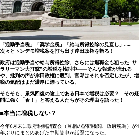
「通勤手当税」「奨学金税」「給与所得控除の見直し」......
次々とトンデモ増税案を打ち出す岸田政権を斬る！
政府は通勤手当や給与所得控除、さらには退職金も狙った"サ
ラリーマン大打撃"の増税を検討中――そんな報道が流れる
や、批判の声が岸田政権に殺到。官邸はそれを否定したが、増
税の気配はまだ濃厚に漂っている。
そもそも、景気回復の途上である日本で増税は必要？ その疑
問に強く「否！」と答える人たちがその理由を語った！
■本当に増税しない？
今年6月末に政府税制調査会（首相の諮問機関、政府税調）が4
年ぶりにまとめあげた中期答申が話題になった。