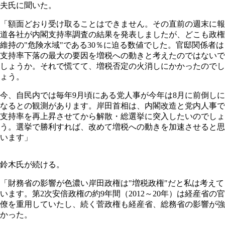
夫氏に聞いた。
「額面どおり受け取ることはできません。その直前の週末に報
道各社が内閣支持率調査の結果を発表しましたが、どこも政権
維持の"危険水域"である30％に迫る数値でした。官邸関係者は
支持率下落の最大の要因を増税への動きと考えたのではないで
しょうか。それで慌てて、増税否定の火消しにかかったのでし
ょう。
今、自民内では毎年9月頃にある党人事が今年は8月に前倒しに
なるとの観測があります。岸田首相は、内閣改造と党内人事で
支持率を再上昇させてから解散・総選挙に突入したいのでしょ
う。選挙で勝利すれば、改めて増税への動きを加速させると思
います」
鈴木氏が続ける。
「財務省の影響が色濃い岸田政権は"増税政権"だと私は考えて
います。第2次安倍政権の約9年間（2012～20年）は経産省の官
僚を重用していたし、続く菅政権も経産省、総務省の影響が強
かった。