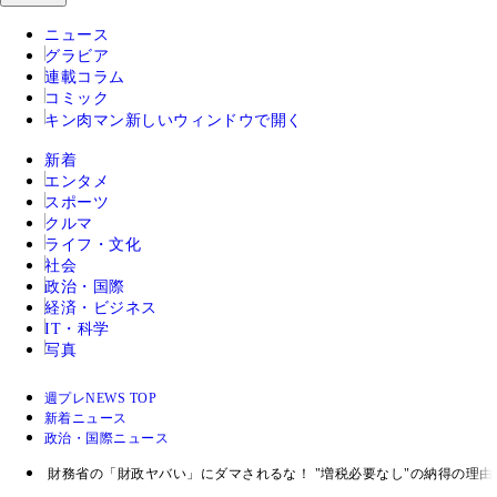
ニュース
グラビア
連載コラム
コミック
キン肉マン
新しいウィンドウで開く
新着
エンタメ
スポーツ
クルマ
ライフ・文化
社会
政治・国際
経済・ビジネス
IT・科学
写真
週プレNEWS TOP
新着ニュース
政治・国際ニュース
財務省の「財政ヤバい」にダマされるな！ "増税必要なし"の納得の理由