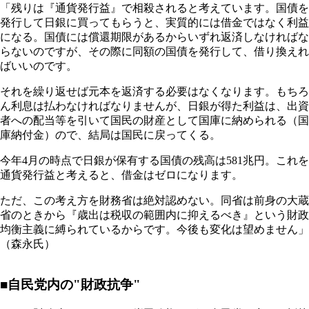
「残りは『通貨発行益』で相殺されると考えています。国債を
発行して日銀に買ってもらうと、実質的には借金ではなく利益
になる。国債には償還期限があるからいずれ返済しなければな
らないのですが、その際に同額の国債を発行して、借り換えれ
ばいいのです。
それを繰り返せば元本を返済する必要はなくなります。もちろ
ん利息は払わなければなりませんが、日銀が得た利益は、出資
者への配当等を引いて国民の財産として国庫に納められる（国
庫納付金）ので、結局は国民に戻ってくる。
今年4月の時点で日銀が保有する国債の残高は581兆円。これを
通貨発行益と考えると、借金はゼロになります。
ただ、この考え方を財務省は絶対認めない。同省は前身の大蔵
省のときから『歳出は税収の範囲内に抑えるべき』という財政
均衡主義に縛られているからです。今後も変化は望めません」
（森永氏）
■自民党内の"財政抗争"