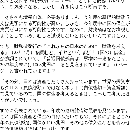
次々と現れる"増税検討"メニューに、どうにも憂鬱（ゆうう
つ）な気分になる。しかし、森永氏はこう断言する。
「そもそも増税自体、必要ありません。今年度の基礎的財政収
支は黒字になる可能性が高い。しかも、今年度中に国の借金が
実質ゼロになる可能性も大です。なのに、財務省はなお増税し
ようとしている。むしろ減税しないとおかしいんですけどね」
でも、財務省発行の『これからの日本のために 財政を考え
る』（23年4月）を読むと、イヤというほど「（国の）借金」
が強調されていて、「普通国債残高は、累増の一途をたどり、
2023年度末には1068兆円に上ると見込まれています」（6ペー
ジ）と書かれていますよ？
「その分、日本は資産もたくさん持っています。世界の投資家
もグロス（負債総額）ではなくネット（負債総額－資産総額）
で見ているので、国の借金を考えるときは、こっちで考えたほ
うがいいでしょう。
すでに公表されている21年度の連結貸借対照表を見てみます。
これは国の資産と借金の目録みたいなもの。それによるとこの
年の負債総額は国債が1103兆円、その他の借入金などを合わせ
て負債総額は1514兆円（①）です。