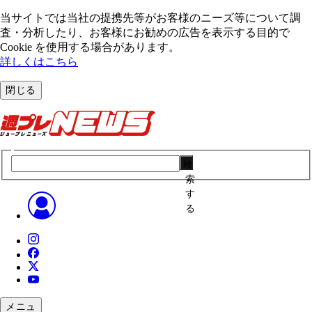
当サイトでは当社の提携先等がお客様のニーズ等について調
査・分析したり、お客様にお勧めの広告を表⽰する⽬的で
Cookie を使⽤する場合があります。
詳しくはこちら
閉じる
検
索
す
る
メニュ