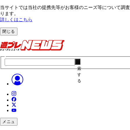
当サイトでは当社の提携先等がお客様のニーズ等について調査・
ります。
詳しくはこちら
閉じる
検
索
す
る
メニュ