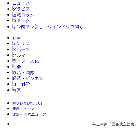
ニュース
グラビア
連載コラム
コミック
キン肉マン
新しいウィンドウで開く
新着
エンタメ
スポーツ
クルマ
ライフ・文化
社会
政治・国際
経済・ビジネス
IT・科学
写真
週プレNEWS TOP
新着ニュース
政治・国際ニュース
2023年上半期「国会成立法