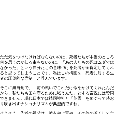
ただ気をつけなければならないのは、死者たちが本当のところ
何を思うのか知る由もないのに、「あの人たちの死はムダでは
なかった」という自分たちの意味づけを死者が全肯定してくれ
ると思ってしまうことです。私はこの構図を「死者に対する生
者の圧倒的な専制」と呼んでいます。
そこに無自覚で、「前の戦いでこれだけ命をかけてくれたんだ
から、私たちも国を守るために戦うんだ」とする言説には賛同
できません。現代日本では靖国神社と「英霊」をめぐって時お
り吹き出すナショナリズムが典型的ですね。
そうそう、先述の祖父は、戦友や上官や、その他の若くして亡