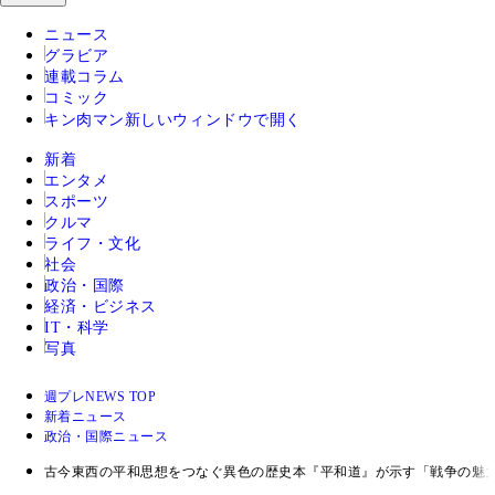
ニュース
グラビア
連載コラム
コミック
キン肉マン
新しいウィンドウで開く
新着
エンタメ
スポーツ
クルマ
ライフ・文化
社会
政治・国際
経済・ビジネス
IT・科学
写真
週プレNEWS TOP
新着ニュース
政治・国際ニュース
古今東西の平和思想をつなぐ異色の歴史本『平和道』が示す「戦争の魅