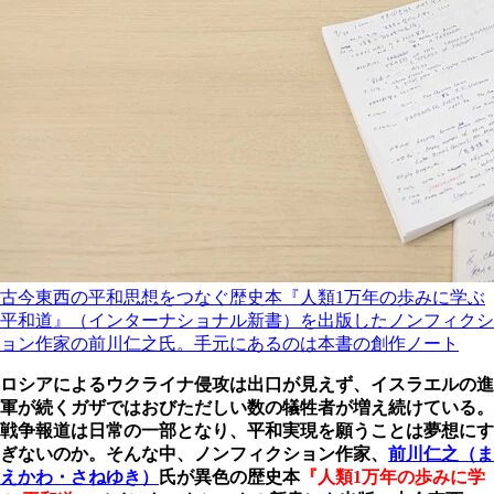
古今東西の平和思想をつなぐ歴史本『人類1万年の歩みに学ぶ
平和道』（インターナショナル新書）を出版したノンフィクシ
ョン作家の前川仁之氏。手元にあるのは本書の創作ノート
ロシアによるウクライナ侵攻は出口が見えず、イスラエルの進
軍が続くガザではおびただしい数の犠牲者が増え続けている。
戦争報道は日常の一部となり、平和実現を願うことは夢想にす
ぎないのか。そんな中、ノンフィクション作家、
前川仁之（ま
えかわ・さねゆき）
氏が異色の歴史本
『人類1万年の歩みに学