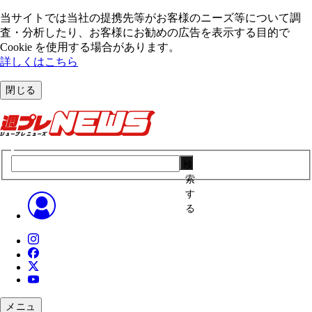
当サイトでは当社の提携先等がお客様のニーズ等について調
査・分析したり、お客様にお勧めの広告を表⽰する⽬的で
Cookie を使⽤する場合があります。
詳しくはこちら
閉じる
検
索
す
る
メニュ