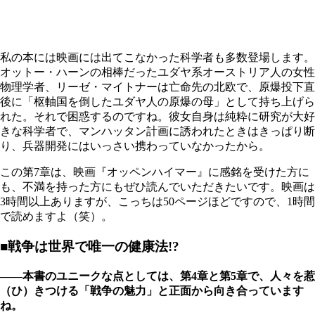
私の本には映画には出てこなかった科学者も多数登場します。
オットー・ハーンの相棒だったユダヤ系オーストリア人の女性
物理学者、リーゼ・マイトナーは亡命先の北欧で、原爆投下直
後に「枢軸国を倒したユダヤ人の原爆の母」として持ち上げら
れた。それで困惑するのですね。彼女自身は純粋に研究が大好
きな科学者で、マンハッタン計画に誘われたときはきっぱり断
り、兵器開発にはいっさい携わっていなかったから。
この第7章は、映画『オッペンハイマー』に感銘を受けた方に
も、不満を持った方にもぜひ読んでいただきたいです。映画は
3時間以上ありますが、こっちは50ページほどですので、1時間
で読めますよ（笑）。
■戦争は世界で唯一の健康法!?
――本書のユニークな点としては、第4章と第5章で、人々を惹
（ひ）きつける「戦争の魅力」と正面から向き合っています
ね。