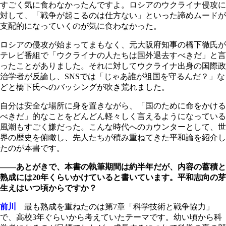
すごく気に食わなかったんですよ。ロシアのウクライナ侵攻に
対して、「戦争が起こるのは仕方ない」といった諦めムードが
支配的になっていくのが気に食わなかった。
ロシアの侵攻が始まってまもなく、元大阪府知事の橋下徹氏が
テレビ番組で「ウクライナの人たちは国外退去すべきだ」と言
ったことがありました。それに対してウクライナ出身の国際政
治学者が反論し、SNSでは「じゃあ誰が祖国を守るんだ？」な
どと橋下氏へのバッシングが吹き荒れました。
自分は安全な場所に身を置きながら、「国のために命をかける
べきだ」的なことをどんどん軽々しく言えるようになっている
風潮もすごく嫌だった。こんな時代へのカウンターとして、世
界の歴史を俯瞰し、先人たちが積み重ねてきた平和論を紹介し
たのが本書です。
――あとがきで、本書の執筆期間は約半年だが、内容の蓄積と
熟成には20年くらいかけていると書いています。平和志向の芽
生えはいつ頃からですか？
前川
最も熟成を重ねたのは第7章「科学技術と戦争協力」
で、高校3年ぐらいから考えていたテーマです。幼い頃から科