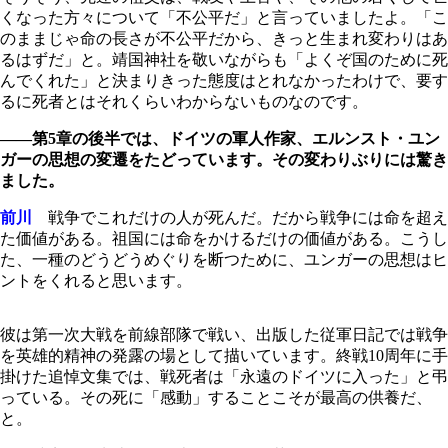
くなった方々について「不公平だ」と言っていましたよ。「こ
のままじゃ命の長さが不公平だから、きっと生まれ変わりはあ
るはずだ」と。靖国神社を敬いながらも「よくぞ国のために死
んでくれた」と決まりきった態度はとれなかったわけで、要す
るに死者とはそれくらいわからないものなのです。
――第5章の後半では、ドイツの軍人作家、エルンスト・ユン
ガーの思想の変遷をたどっています。その変わりぶりには驚き
ました。
前川
戦争でこれだけの人が死んだ。だから戦争には命を超え
た価値がある。祖国には命をかけるだけの価値がある。こうし
た、一種のどうどうめぐりを断つために、ユンガーの思想はヒ
ントをくれると思います。
彼は第一次大戦を前線部隊で戦い、出版した従軍日記では戦争
を英雄的精神の発露の場として描いています。終戦10周年に手
掛けた追悼文集では、戦死者は「永遠のドイツに入った」と弔
っている。その死に「感動」することこそが最高の供養だ、
と。