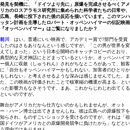
発見を契機に、「ドイツより先に」原爆を完成させるべくアメ
リカのロスアラモス研究所に集められた科学者たちの日常や、
広島、長崎に投下された後の反応を描いています。このマンハ
ッタン計画を主導したロバート・オッペンハイマーの伝記映画
『オッペンハイマー』はご覧になりましたか？
前川
はい。普通にいい映画で、アカデミー賞で7部門を受賞
したのはさもありなんという感じですが、「この男が世界を変
えてしまった」という日本公開時のキャッチコピーのとおり、
典型的な天才神話にとどまっているというか。オッペンハイマ
ー個人に収斂（しゅうれん）されがちなところがあって、観客
に「自分もオッペンハイマーかもしれない。加害者のひとりか
もしれない」と考えさせるような深みは感じませんでした。ま
た、この映画が評価されたことで核軍縮の機運が高まる、とい
った影響力もなさそうです。まあ、これからじわじわ出てくる
といいのですが。
舞台がアメリカだから仕方ないのかもしれませんが、オット
ー・ハーン博士は出てきませんしね。彼は広島への原爆投下を
知らされ、ものすごいショックを受けるのですが、それは「祖
国ドイツがアメリカとの原爆開発競争に負けたから」などとい
う理由ではありません。