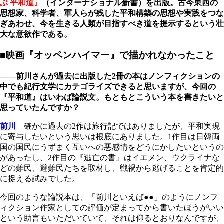
ぶ 平和道』
（インターナショナル新書）を出版。古今東西の
思想家、科学者、軍人らが残した平和構築の思想や実践をつな
ぎあわせ、今を生きる人類が目指すべき道を提示するという壮
大な意欲作である。
■映画『オッペンハイマー』で描かれなかったこと
――前川さんが過去に出版した2冊の本はノンフィクションの
中でも紀行文学にカテゴライズできると思いますが、今回の
『平和道』はいわば論説文。もともとこういう本を書きたいと
思っていたんですか？
前川
確かに過去の2作は旅行記ではありましたが、平和実現
に寄与したいという思いは根底にありました。1作目は日韓両
国の国民にうずまく互いへの悪感情をどうにかしたいというの
があったし、2作目の『逃亡の書』はイエメン、ウクライナな
どの難民、避難民たちを取材し、戦禍から逃げることを肯定的
に捉える試みでした。
今回のような論説本は、「前川といえば●●」のようにノンフ
ィクション作家としての評価が定まってから書いたほうがいい
という助言もいただいていて、それは仰るとおりなんですが、