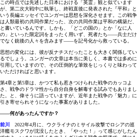
この時点では先述した日本における「英霊」観と似ています
が、第二次大戦中に執筆し、終戦直後に発表された『平和』と
いう長編エッセイでユンガーは思想を深化させます。この戦争
は人類最初の共同作業だった、次の共同作業は平和の構築だ、
と書いているんです。しかも、「どこの国の」とか「なに人
の」といった限定詞をまったく用いず、死者たち――兵士だけ
でなく銃後の人々を含みます――を記号化から救っている。
思想の変化には、彼が反ナチスだったことも大きく関係してい
るでしょう。ユンガーの文章は本当に美しく、本書では多めに
引用していますので、その圧倒的な筆致をじっくりと味わって
いただければと思います。
第4章と第5章は、かつて私も惹きつけられた戦争のカッコよ
さ、戦争のドラマ性から自分自身を解毒する試みでもありまし
た。と、偉そうに語っていますが、近年また戦争の「魅力」に
引き寄せられそうになった事案がありました。
――何があったんですか？
前川
2022年4月に、ウクライナのミサイル攻撃でロシアの巡
洋艦モスクワが沈没したとき、「やった！」って感じがしたん