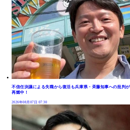
不信任決議による失職から復活も兵庫県・斉藤知事への批判が
再燃中！
2026年08月07日 07:30