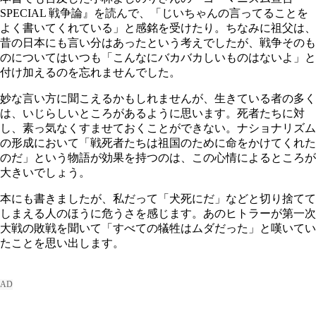
SPECIAL 戦争論』を読んで、「じいちゃんの言ってることを
よく書いてくれている」と感銘を受けたり。ちなみに祖父は、
昔の日本にも言い分はあったという考えでしたが、戦争そのも
のについてはいつも「こんなにバカバカしいものはないよ」と
付け加えるのを忘れませんでした。
妙な言い方に聞こえるかもしれませんが、生きている者の多く
は、いじらしいところがあるように思います。死者たちに対
し、素っ気なくすませておくことができない。ナショナリズム
の形成において「戦死者たちは祖国のために命をかけてくれた
のだ」という物語が効果を持つのは、この心情によるところが
大きいでしょう。
本にも書きましたが、私だって「犬死にだ」などと切り捨てて
しまえる人のほうに危うさを感じます。あのヒトラーが第一次
大戦の敗戦を聞いて「すべての犠牲はムダだった」と嘆いてい
たことを思い出します。