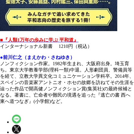
■『人類1万年の歩みに学ぶ 平和道』
インターナショナル新書 1210円（税込）
●前川仁之（まえかわ・さねゆき）
ノンフィクション作家。1982年生まれ、大阪府出身。埼玉育
ち。東京大学教養学部(理科一類)中退。人形劇団員、警備員等
を経て、立教大学異文化コミュニケーション学科卒。2014年、
スペインの音楽家アントニオ・ホセの故郷を訪ねてその生涯を
辿った作品で開高健ノンフィクション賞(集英社)の最終候補と
なる。著書に、亡命者や難民の境遇を追った『逃亡の書 西へ
東へ道つなぎ』(小学館)など。