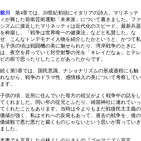
前川
第4章では、20世紀初頭にイタリアの詩人、マリネッテ
ィが興した前衛芸術運動「未来派」について書きました。ファ
シズムに接近したマリネッティは近代化のスピード、最新兵器
を称揚し、「戦争は世界唯一の健康法」などと礼賛した。な
ぜ、こんなトンデモナイ人物を紹介したかというと、かつて私
も子供の頃は戦闘機の美に魅せられたり、湾岸戦争のときに
は、夜空を昇っていく対空射撃の光を「キレイだなぁ」とテレ
ビの前で思ったりしたことがあったからです。
続く第5章では、国民意識、ナショナリズムの形成過程にも触
れながら、戦争のドラマ性、感情移入の美について考察してい
ます。
子供の頃、近所に住んでいた母方の祖父がよく戦争中の話をし
てくれました。同い年の従兄とふたり、靖国神社に連れていっ
てくれたこともあります。当時は今よりもまだ戦後民主主義の
価値が強く、私はそれへの反発もあって、過去の戦争を、後の
価値観で悪だ悪だと裁くものじゃないという思いが育っていき
ました。
本書でも言及した小林よしのりさんの『ゴーマニズム宣言