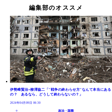
編集部のオススメ
伊勢﨑賢治×柳澤協二「"戦争の終わらせ方"なんて本当にある
の？ あるなら、どうして終わらないの？」
2024年04月09日 06:30
政治・国際