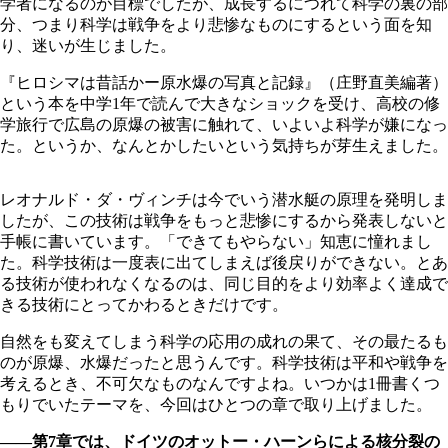
学者になるのが目標でしたが、成長するにつれて科学の裏の部
分、つまり科学は戦争をより悲惨なものにするという面を知
り、迷いが生じました。
『ヒロシマは昔話かー原水爆の写真と記録』（庄野直美編著）
という本を中学1年で読んで大きなショックを受け、高校の修
学旅行で広島の原爆の被害に触れて、いよいよ科学が嫌になっ
た。というか、なんとかしたいという気持ちが芽生えました。
レオナルド・ダ・ヴィンチは今でいう潜水艇の原理を発明しま
したが、この技術は戦争をもっと悲惨にするから発表しないと
手帳に書いています。「できてもやらない」知恵に憧れまし
た。科学技術は一度表に出てしまえば後戻りができない。とあ
る技術が使われなくなるのは、同じ目的をより効率よく達成で
きる技術にとってかわるときだけです。
自然をも変えてしまう科学の応用の成れの果て、その最たるも
のが原爆、水爆だったと思うんです。科学技術は平和や戦争を
考えるとき、不可欠なものなんですよね。いつかは1冊書くつ
もりでいたテーマを、今回はひとつの章で取り上げました。
――第7章では、ドイツのオットー・ハーンらによる核分裂の