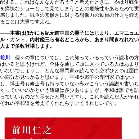
配する。これはなんなんだろう？と考えたときに、やはり戦争
を痛快なショーとして見てしまうことの危険性をあらためて実
感しました。戦争の悲惨さに対する想像力の動員の仕方を鍛え
ることは大事ですよね。
――本書はほかにも紀元前中国の墨子にはじまり、エマニュエ
ル・カント、内村鑑三ら有名どころから、あまり聞きなれない
人まで多数登場します。
前川
個々の章については、これ知っているっていう読者の方
はいると思うけれど、全体を通して頭に入っている人はあまり
いないでしょうし、どんな専門家が読んでも必ずひとつは面白
い部分が見つかると思います。平和や戦争の専門家ではない
し、博士号も修士号も持っていない私がこういう論説を書いち
ゃっていいのかという遠慮は多少ありますが、平和は誰でも語
っていいものだと示せたと思いますし、これを読んだ人がそれ
ぞれの平和道を考えてくれたらすごくうれしいです。