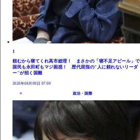
1
頼むから寝てくれ高市総理！ まさかの「寝不足アピール」で
国民も永田町もマジ困惑！ 歴代屈指の"人に頼れないリーダ
ー"が招く国難
2026年08月09日 07:00
政治・国際