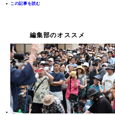
この記事を読む
ひまそらあかね（無所属）作家・41歳
野間口翔（無所属）会社員・36歳
大和行男（無所属）医師・46歳
木宮みつき（未来党）政治団体役員・71歳
石丸伸二（無所属）無職・41歳
小野寺こうき（忠臣蔵羲士新党）会社役員・79歳
しんどう伸夫（お金をみんなへ シン独立党）政治
竹本秀之（無所属）無職・68歳
桜井誠（日本第一党）政治団体職員・52歳
ドクター・中松（無所属）国際創造学者・96歳
安野たかひろ（無所属）AIエンジニア・33歳
清水国明（清水国明と東京都の安全な未来をつくる
AIメイヤー（AI党）実業家・51歳
桑原まりこ（無所属）会社員・50歳
ゴトウテルキ（ラブ＆ピース党）自営業・41歳
河合ゆうすけ（ジョーカー議員と投票率を上げる会
福本繁幸（無所属）会社役員・57歳
黒川あつひこ（つばさの党）会社経営・45歳（写
桑島康文（核融合党）医師・62歳
田母神としお（無所属）講演業・75歳
蓮舫（無所属）政治団体代表・56歳
ないとうひさお（無所属）農業・67歳
内野愛里（カワイイ私の政見放送を見てね）合同会
石丸幸人（石丸幸人党）医師・51歳
尾関あゆみ（ポーカー党）自営業・43歳
小松けん（ゴルフ党）会社経営・36歳
かがたたくじ（覇王党）会社役員・47歳
福永かつや（NHKから国民を守る党）弁護士・43
犬伏宏明（NHKから国民を守る党）会社役員・48
武内隆（NHKから国民を守る党）会社員・61歳
遠藤信一（NHKから国民を守る党）アルバイト・5
上楽むねゆき（NHKから国民を守る党）会社役員・
二宮大造（NHKから国民を守る党）会社員・53歳
中江ともや（NHKから国民を守る党）ホスト・32
ふなはしゆめと（NHKから国民を守る党）会社員・
山田信一（NHKから国民を守る党）個人投資家・5
加藤英明（NHKから国民を守る党）会社役員・65
草尾あつし（NHKから国民を守る党）会社役員・5
津村大作（NHKから国民を守る党）会社役員・50
横山緑（NHKから国民を守る党）インターネット
前田太一（NHKから国民を守る党）自営業・38歳
みなみ俊輔（NHKから国民を守る党）アルバイト・
ふくはらしるび（NHKから国民を守る党）起業コ
木村よしたか（NHKから国民を守る党）会社員・4
三輪陽一（NHKから国民を守る党）アルバイト・4
松尾芳治（NHKから国民を守る党）フリーランス
ホカリジン（無所属）プランナー・57歳
小林弘（無所属）建設業・49歳
加藤健一郎（無所属）医師・74歳
向後真徳（無所属）公認会計士・62歳
うしくぼのぶお（無所属）企業役員・51歳
古田真（略称・土頭を働かし最高裁裁判官5人を弾
さわしげみ（無所属）民間外交家・47歳
小池ゆりこ（無所属）東京都知事・71歳
うつみさとる（市民がつくる政治の会）医師・49歳
アキノリ将軍未満（ネオ幕府アキノリ党）会社員・
代表・75歳
会社役員・73歳
ンフルエンサー・43歳
理の外山まき氏）
表社員・31歳
ィアン・46歳
ティング・41歳
ニア・46歳
党）合同会社代表・77歳
編集部のオススメ