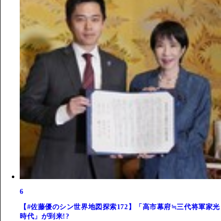
6
【#佐藤優のシン世界地図探索172】「高市幕府≒三代将軍家光
時代」が到来!?