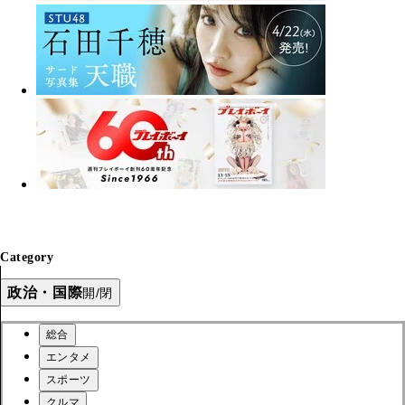
Category
政治・国際
開/閉
総合
エンタメ
スポーツ
クルマ