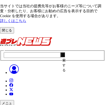
当サイトでは当社の提携先等がお客様のニーズ等について調
査・分析したり、お客様にお勧めの広告を表⽰する⽬的で
Cookie を使⽤する場合があります。
詳しくはこちら
閉じる
検
索
す
る
メニュ