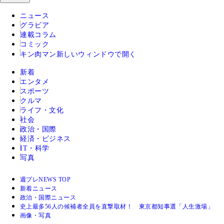
ニュース
グラビア
連載コラム
コミック
キン肉マン
新しいウィンドウで開く
新着
エンタメ
スポーツ
クルマ
ライフ・文化
社会
政治・国際
経済・ビジネス
IT・科学
写真
週プレNEWS TOP
新着ニュース
政治・国際ニュース
史上最多56人の候補者全員を直撃取材！ 東京都知事選「人生激場」
画像・写真