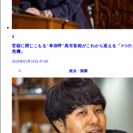
4
官邸に閉じこもる"卑弥呼"高市首相がこれから迎える「3つの
危機」
2026年05月16日 07:00
政治・国際