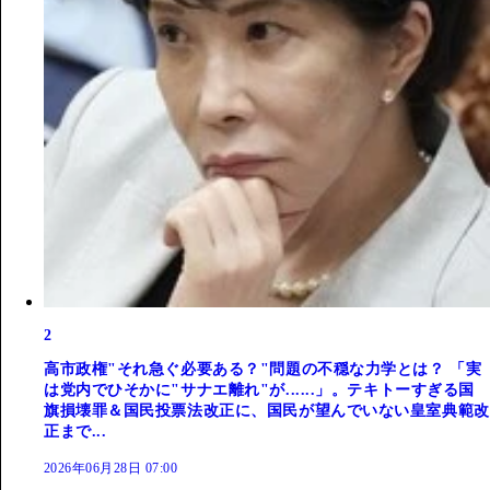
2
高市政権"それ急ぐ必要ある？"問題の不穏な力学とは？ 「実
は党内でひそかに"サナエ離れ"が......」。テキトーすぎる国
旗損壊罪＆国民投票法改正に、国民が望んでいない皇室典範改
正まで...
2026年06月28日 07:00