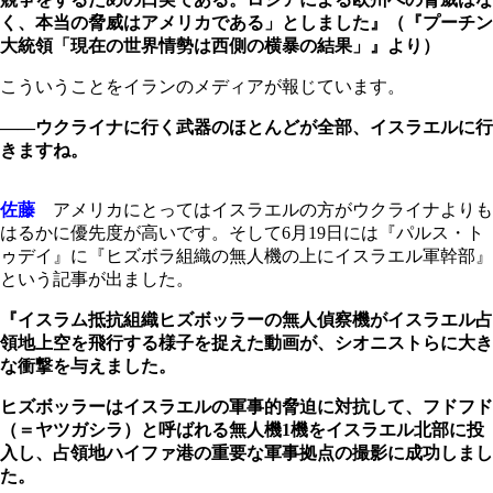
く、本当の脅威はアメリカである」としました』（『プーチン
大統領「現在の世界情勢は西側の横暴の結果」』より）
こういうことをイランのメディアが報じています。
――ウクライナに行く武器のほとんどが全部、イスラエルに行
きますね。
佐藤
アメリカにとってはイスラエルの方がウクライナよりも
はるかに優先度が高いです。そして6月19日には『パルス・ト
ゥデイ』に『ヒズボラ組織の無人機の上にイスラエル軍幹部』
という記事が出ました。
『イスラム抵抗組織ヒズボッラーの無人偵察機がイスラエル占
領地上空を飛行する様子を捉えた動画が、シオニストらに大き
な衝撃を与えました。
ヒズボッラーはイスラエルの軍事的脅迫に対抗して、フドフド
（＝ヤツガシラ）と呼ばれる無人機1機をイスラエル北部に投
入し、占領地ハイファ港の重要な軍事拠点の撮影に成功しまし
た。