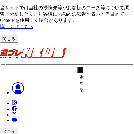
当サイトでは当社の提携先等がお客様のニーズ等について調
査・分析したり、お客様にお勧めの広告を表⽰する⽬的で
Cookie を使⽤する場合があります。
詳しくはこちら
閉じる
検
索
す
る
メニュ