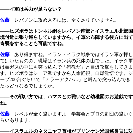
――イ軍は兵力が足らない？
佐藤
レバノンに攻め入るには、全く足りていません。
――ヒズボラはトンネル網をレバノン南部とイスラエル北部国
境付近に張り巡らしていますから、イ軍の布陣する後方に出て
奇襲をすることも可能ですね。
佐藤
あり得ますね。イラン・イラク戦争ではイラン軍が押し
てはいたものの、現場はイラン兵の死体の山でした。イラク軍
は毒ガスの中にも突っ込んで「殉教だ」と自爆攻撃をしてきま
す。ヒズボラはシーア派ですから人命軽視、自爆覚悟です。ジ
ープ200台ぐらいで「アラーアクバル」と叫んで突っ込んでき
たらどうなるでしょうか。
――その戦い方では、ハマスとの戦いなど幼稚園のお遊戯です
ね。
佐藤
レベルが全く違いますよ。学芸会とプロの劇団の違いぐ
らいあります。
――イスラエルのネタニヤフ首相がブリンケン米国務長官に対