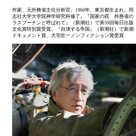
作家、元外務省主任分析官。1960年、東京都生まれ。同
志社大学大学院神学研究科修了。『国家の罠 外務省の
ラスプーチンと呼ばれて』（新潮社）で第59回毎日出版
文化賞特別賞受賞。『自壊する帝国』（新潮社）で新潮
ドキュメント賞、大宅壮一ノンフィクション賞受賞