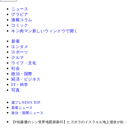
ニュース
グラビア
連載コラム
コミック
キン肉マン
新しいウィンドウで開く
新着
エンタメ
スポーツ
クルマ
ライフ・文化
社会
政治・国際
経済・ビジネス
IT・科学
写真
週プレNEWS TOP
新着ニュース
政治・国際ニュース
【#佐藤優のシン世界地図探索65】ヒズボラのイスラエル地上侵攻が始まる