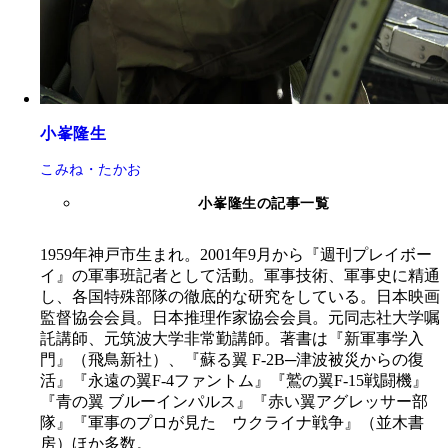
小峯隆生
こみね・たかお
小峯隆生の記事一覧
1959年神戸市生まれ。2001年9月から『週刊プレイボー
イ』の軍事班記者として活動。軍事技術、軍事史に精通
し、各国特殊部隊の徹底的な研究をしている。日本映画
監督協会会員。日本推理作家協会会員。元同志社大学嘱
託講師、元筑波大学非常勤講師。著書は『新軍事学入
門』（飛鳥新社）、『蘇る翼 F-2B─津波被災からの復
活』『永遠の翼F-4ファントム』『鷲の翼F-15戦闘機』
『青の翼 ブルーインパルス』『赤い翼アグレッサー部
隊』『軍事のプロが見た ウクライナ戦争』（並木書
房）ほか多数。