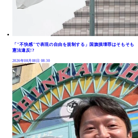
「"不快感"で表現の自由を規制する」国旗損壊罪はそもそも
憲法違反!?
2026年08月08日 08:30