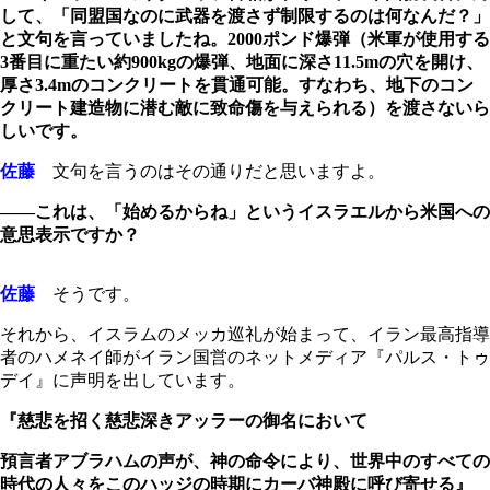
して、「同盟国なのに武器を渡さず制限するのは何なんだ？」
と文句を言っていましたね。2000ポンド爆弾（米軍が使用する
3番目に重たい約900kgの爆弾、地面に深さ11.5mの穴を開け、
厚さ3.4mのコンクリートを貫通可能。すなわち、地下のコン
クリート建造物に潜む敵に致命傷を与えられる）を渡さないら
しいです。
佐藤
文句を言うのはその通りだと思いますよ。
――これは、「始めるからね」というイスラエルから米国への
意思表示ですか？
佐藤
そうです。
それから、イスラムのメッカ巡礼が始まって、イラン最高指導
者のハメネイ師がイラン国営のネットメディア『パルス・トゥ
デイ』に声明を出しています。
『慈悲を招く慈悲深きアッラーの御名において
預言者アブラハムの声が、神の命令により、世界中のすべての
時代の人々をこのハッジの時期にカーバ神殿に呼び寄せる』