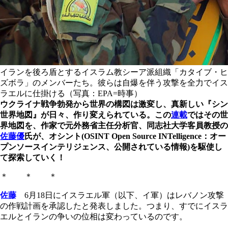
イランを後ろ盾とするイスラム教シーア派組織「カタイブ・ヒ
ズボラ」のメンバーたち。彼らは自爆を伴う攻撃を全力でイス
ラエルに仕掛ける（写真：EPA=時事）
ウクライナ戦争勃発から世界の構図は激変し、真新しい『シン
世界地図』が日々、作り変えられている。この
連載
ではその世
界地図を、作家で元外務省主任分析官、同志社大学客員教授の
佐藤優
氏が、オシント(OSINT Open Source INTelligence：オー
プンソースインテリジェンス、公開されている情報)を駆使し
て探索していく！
＊ ＊ ＊
佐藤
6月18日にイスラエル軍（以下、イ軍）はレバノン攻撃
の作戦計画を承認したと発表しました。つまり、すでにイスラ
エルとイランの争いの位相は変わっているのです。