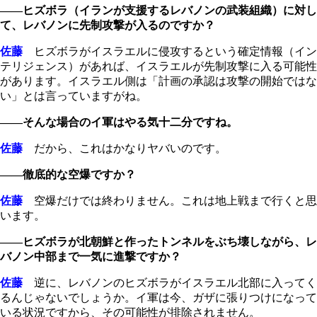
――ヒズボラ（イランが支援するレバノンの武装組織）に対し
て、レバノンに先制攻撃が入るのですか？
佐藤
ヒズボラがイスラエルに侵攻するという確定情報（イン
テリジェンス）があれば、イスラエルが先制攻撃に入る可能性
があります。イスラエル側は「計画の承認は攻撃の開始ではな
い」とは言っていますがね。
――そんな場合のイ軍はやる気十二分ですね。
佐藤
だから、これはかなりヤバいのです。
――徹底的な空爆ですか？
佐藤
空爆だけでは終わりません。これは地上戦まで行くと思
います。
――ヒズボラが北朝鮮と作ったトンネルをぶち壊しながら、レ
バノン中部まで一気に進撃ですか？
佐藤
逆に、レバノンのヒズボラがイスラエル北部に入ってく
るんじゃないでしょうか。イ軍は今、ガザに張りつけになって
いる状況ですから、その可能性が排除されません。