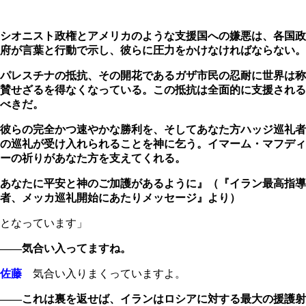
シオニスト政権とアメリカのような支援国への嫌悪は、各国政
府が言葉と行動で示し、彼らに圧力をかけなければならない。
パレスチナの抵抗、その開花であるガザ市民の忍耐に世界は称
賛せざるを得なくなっている。この抵抗は全面的に支援される
べきだ。
彼らの完全かつ速やかな勝利を、そしてあなた方ハッジ巡礼者
の巡礼が受け入れられることを神に乞う。イマーム・マフディ
ーの祈りがあなた方を支えてくれる。
あなたに平安と神のご加護があるように』（『イラン最高指導
者、メッカ巡礼開始にあたりメッセージ』より）
となっています」
――気合い入ってますね。
佐藤
気合い入りまくっていますよ。
――これは裏を返せば、イランはロシアに対する最大の援護射