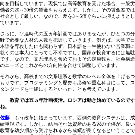
向を目指しています。現状では高等教育を受けた場合、一般労
働者の20～30倍の賃金をもらえます。しかし、その賃金差では
社会として厳しい。なので、差を3～5倍ぐらいに抑えようとし
ています。
さらに、ソ連時代の五ヵ年計画ではありませんが、ひとつの分
野で必要な人材の人数を把握していきます。例えば、大学で日
本語を専攻したにも関わらず、日本語を一生使わない営業職に
就くのは本人にとっても不幸ですし、国家が投資するには無駄
です。なので、文系理系を含めておよその定員数も、社会構造
のニーズとこれからの方向性を合せて調整しています。
それから、高校までの文系理系と数学のレベル全体を上げるつ
もりです。プログラミングと歴史も必修や重点科目にして、ス
タンダードを一緒にするといったことも考えています。
――教育では五ヵ年計画復活。ロシアは動き始めているのです
ね。
佐藤
もう改革は始まっています。西側の教育システムは、成
績重視です。しかし、結局それは資産のある家の子供が、良い
教育を幼少期から受けられるから成績が良くなるということで