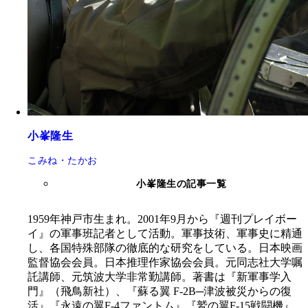
小峯隆生
こみね・たかお
小峯隆生の記事一覧
1959年神戸市生まれ。2001年9月から『週刊プレイボー
イ』の軍事班記者として活動。軍事技術、軍事史に精通
し、各国特殊部隊の徹底的な研究をしている。日本映画
監督協会会員。日本推理作家協会会員。元同志社大学嘱
託講師、元筑波大学非常勤講師。著書は『新軍事学入
門』（飛鳥新社）、『蘇る翼 F-2B─津波被災からの復
活』『永遠の翼F-4ファントム』『鷲の翼F-15戦闘機』