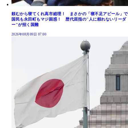
頼むから寝てくれ高市総理！ まさかの「寝不足アピール」で
国民も永田町もマジ困惑！ 歴代屈指の"人に頼れないリーダ
ー"が招く国難
2026年08月09日 07:00