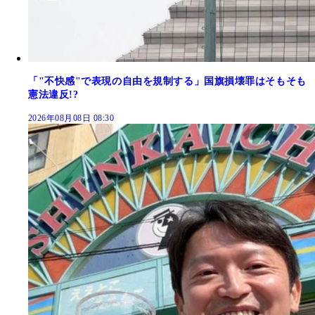
「"不快感"で表現の自由を規制する」国旗損壊罪はそもそも
憲法違反!?
2026年08月08日 08:30