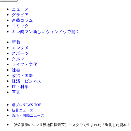
ニュース
グラビア
連載コラム
コミック
キン肉マン
新しいウィンドウで開く
新着
エンタメ
スポーツ
クルマ
ライフ・文化
社会
政治・国際
経済・ビジネス
IT・科学
写真
週プレNEWS TOP
新着ニュース
政治・国際ニュース
【#佐藤優のシン世界地図探索77】モスクワで生まれた「進化した資本