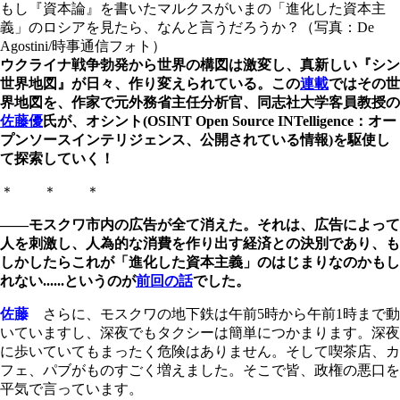
もし『資本論』を書いたマルクスがいまの「進化した資本主
義」のロシアを見たら、なんと言うだろうか？（写真：De
Agostini/時事通信フォト）
ウクライナ戦争勃発から世界の構図は激変し、真新しい『シン
世界地図』が日々、作り変えられている。この
連載
ではその世
界地図を、作家で元外務省主任分析官、同志社大学客員教授の
佐藤優
氏が、オシント(OSINT Open Source INTelligence：オー
プンソースインテリジェンス、公開されている情報)を駆使し
て探索していく！
＊ ＊ ＊
――モスクワ市内の広告が全て消えた。それは、広告によって
人を刺激し、人為的な消費を作り出す経済との決別であり、も
しかしたらこれが「進化した資本主義」のはじまりなのかもし
れない......というのが
前回の話
でした。
佐藤
さらに、モスクワの地下鉄は午前5時から午前1時まで動
いていますし、深夜でもタクシーは簡単につかまります。深夜
に歩いていてもまったく危険はありません。そして喫茶店、カ
フェ、パブがものすごく増えました。そこで皆、政権の悪口を
平気で言っています。