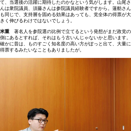
て、当選後の活躍に期待したのかなという気がします。山尾さ
んは衆院議員、須藤さんは参院議員経験者ですから。蓮舫さん
も同じで、支持層を固める効果はあっても、党全体の得票が大
きく伸びるわけではないでしょう。
米重
著名人を参院選の比例で立てるという発想がまだ政党の
側にあるとすれば、それはもう古いんじゃないかと思います。
確かに昔は、ものすごく知名度の高い方がぽっと出て、大量に
得票するみたいなこともありましたが。