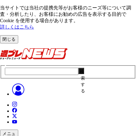
当サイトでは当社の提携先等がお客様のニーズ等について調
査・分析したり、お客様にお勧めの広告を表⽰する⽬的で
Cookie を使⽤する場合があります。
詳しくはこちら
閉じる
検
索
す
る
メニュ