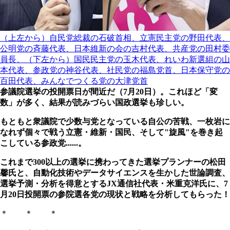
（上左から）自民党総裁の石破首相、立憲民主党の野田代表、
公明党の斉藤代表、日本維新の会の吉村代表、共産党の田村委
員長、（下左から）国民民主党の玉木代表、れいわ新選組の山
本代表、参政党の神谷代表、社民党の福島党首、日本保守党の
百田代表、みんなでつくる党の大津党首
参議院選挙の投開票日が間近だ（7月20日）。これほど「変
数」が多く、結果が読みづらい国政選挙も珍しい。
もともと衆議院で少数与党となっている自公の苦戦、一枚岩に
なれず個々で戦う立憲・維新・国民、そして"旋風"を巻き起
こしている参政党......。
これまで300以上の選挙に携わってきた選挙プランナーの松田
馨氏と、自動化技術やデータサイエンスを生かした世論調査、
選挙予測・分析を得意とするJX通信社代表・米重克洋氏に、7
月20日投開票の参院選各党の現状と戦略を分析してもらった！
＊ ＊ ＊