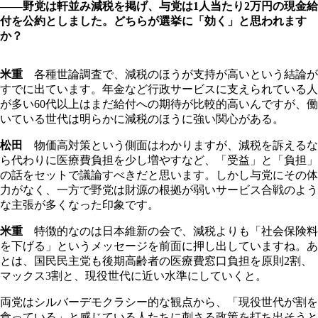
――野党は軒並み減税を掲げ、与党は1人当たり2万円の現金給
付を公約としました。どちらが選挙に「効く」と思われます
か？
米重
各種世論調査で、減税のほうが支持が高いという結論が
すでに出ています。年金など行政サービスに支えられている人
が多い60代以上はまだ給付への期待が比較的高いんですが、働
いている世代は明らかに減税のほうに強い関心がある。
松田
物価高対策という側面はわかりますが、減税を訴えるな
ら代わりに医療費負担を少し増やすなど、「受益」と「負担」
の話をセットで議論すべきだと思います。しかし与党にその体
力がなく、一方で野党は財源の根拠が弱いサービス合戦のよう
な主張が多くなった印象です。
米重
特徴的なのは日本維新の会で、減税よりも「社会保険料
を下げる」というメッセージを前面に押し出していますね。あ
とは、国民民主党も後期高齢者の医療費窓口負担を原則2割、
マックス3割と、現役世代に近い水準にしていくと。
両党はシルバーデモクラシー的な観点から、「現役世代が割を
食っている」と感じている人たちに刺さる政策を打ち出そうと