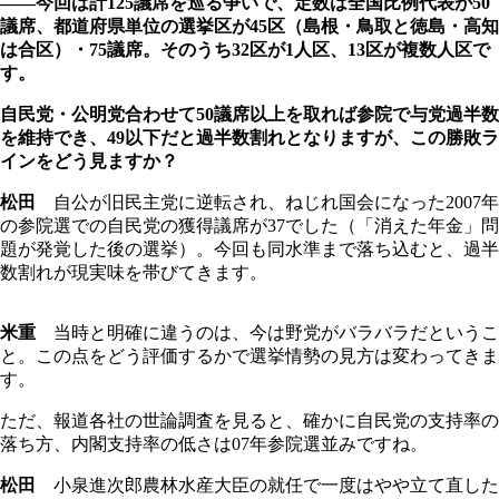
――今回は計125議席を巡る争いで、定数は全国比例代表が50
議席、都道府県単位の選挙区が45区（島根・鳥取と徳島・高知
は合区）・75議席。そのうち32区が1人区、13区が複数人区で
す。
自民党・公明党合わせて50議席以上を取れば参院で与党過半数
を維持でき、49以下だと過半数割れとなりますが、この勝敗ラ
インをどう見ますか？
松田
自公が旧民主党に逆転され、ねじれ国会になった2007年
の参院選での自民党の獲得議席が37でした（「消えた年金」問
題が発覚した後の選挙）。今回も同水準まで落ち込むと、過半
数割れが現実味を帯びてきます。
米重
当時と明確に違うのは、今は野党がバラバラだというこ
と。この点をどう評価するかで選挙情勢の見方は変わってきま
す。
ただ、報道各社の世論調査を見ると、確かに自民党の支持率の
落ち方、内閣支持率の低さは07年参院選並みですね。
松田
小泉進次郎農林水産大臣の就任で一度はやや立て直した