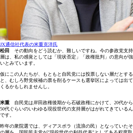
JX通信社代表の米重克洋氏
松田
その動向をどう読むか、難しいですね。今の参政党支持
層は、私の感覚としては「現状否定」「政権批判」の意向が強
いとみています。
仮にこの人たちが、もともと自民党には投票しない層だとする
と、むしろ野党候補の票を削るケースも選挙区によっては出て
くるかもしれませんし。
米重
自民党は岸田政権後期から石破政権にかけて、20代から
50代ぐらいのいわゆる現役世代の支持層がはがれてきているん
です。
昨年の衆院選では、ディアスポラ（流浪の民）となっていたそ
の層を、国民民主党が"現役世代の利益代表"としてある程度取