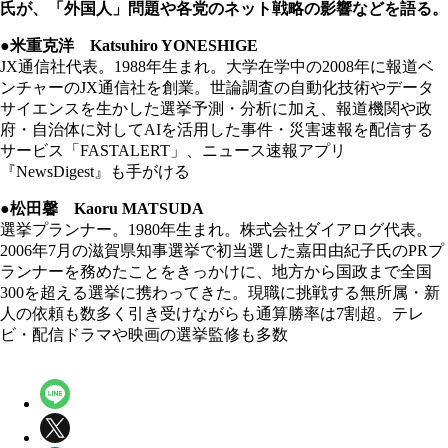
氏が、「外国人」問題や各党のネット戦略の影響などを語る。
●米重克洋 Katsuhiro YONESHIGE
JX通信社代表。1988年生まれ。大学在学中の2008年に報道ベ
ンチャーのJX通信社を創業。世論調査の自動化技術やデータ
サイエンスを生かした選挙予測・分析に加え、報道機関や政
府・自治体に対してAIを活用した事件・災害速報を配信する
サービス「FASTALERT」、ニュース速報アプリ
『NewsDigest』も手がける
●松田馨 Kaoru MATSUDA
選挙プランナー。1980年生まれ。株式会社ダイアログ代表。
2006年7月の滋賀県知事選挙で初当選した嘉田由紀子氏のPRプ
ランナーを務めたことをきっかけに、地方から国政まで全国
300を超える選挙に携わってきた。現職に挑戦する無所属・新
人の依頼も数多く引き受けながらも通算勝率は7割超。テレ
ビ・配信ドラマや映画の選挙監修も多数