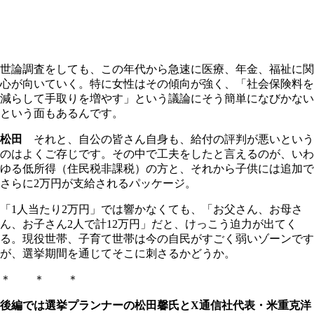
世論調査をしても、この年代から急速に医療、年金、福祉に関
心が向いていく。特に女性はその傾向が強く、「社会保険料を
減らして手取りを増やす」という議論にそう簡単になびかない
という面もあるんです。
松田
それと、自公の皆さん自身も、給付の評判が悪いという
のはよくご存じです。その中で工夫をしたと言えるのが、いわ
ゆる低所得（住民税非課税）の方と、それから子供には追加で
さらに2万円が支給されるパッケージ。
「1人当たり2万円」では響かなくても、「お父さん、お母さ
ん、お子さん2人で計12万円」だと、けっこう迫力が出てく
る。現役世帯、子育て世帯は今の自民がすごく弱いゾーンです
が、選挙期間を通じてそこに刺さるかどうか。
＊ ＊ ＊
後編では選挙プランナーの松田馨氏とX通信社代表・米重克洋