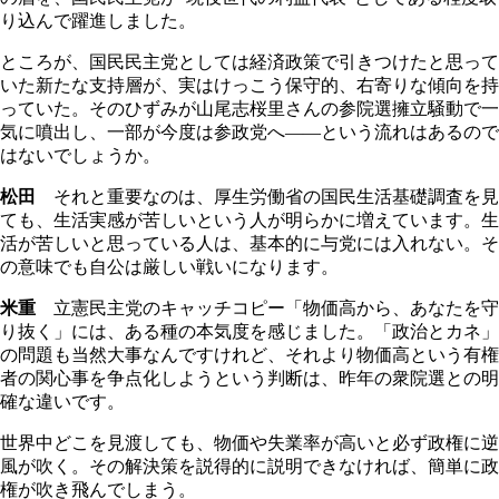
り込んで躍進しました。
ところが、国民民主党としては経済政策で引きつけたと思って
いた新たな支持層が、実はけっこう保守的、右寄りな傾向を持
っていた。そのひずみが山尾志桜里さんの参院選擁立騒動で一
気に噴出し、一部が今度は参政党へ――という流れはあるので
はないでしょうか。
松田
それと重要なのは、厚生労働省の国民生活基礎調査を見
ても、生活実感が苦しいという人が明らかに増えています。生
活が苦しいと思っている人は、基本的に与党には入れない。そ
の意味でも自公は厳しい戦いになります。
米重
立憲民主党のキャッチコピー「物価高から、あなたを守
り抜く」には、ある種の本気度を感じました。「政治とカネ」
の問題も当然大事なんですけれど、それより物価高という有権
者の関心事を争点化しようという判断は、昨年の衆院選との明
確な違いです。
世界中どこを見渡しても、物価や失業率が高いと必ず政権に逆
風が吹く。その解決策を説得的に説明できなければ、簡単に政
権が吹き飛んでしまう。