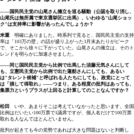
――国民民主党の山尾さん擁立を巡る騒動（公認を取り消し、
山尾氏は無所属で東京選挙区に出馬）、いわゆる"山尾ショッ
ク"は支持率に影響があったんでしょうか？
米重
明確にありました。時系列で見ると、国民民主党の支持
率は「103万の壁」の話が盛り上がった3月末あたりがピーク
で、そこから徐々に下がっていた。山尾さんの擁立は、そのト
レンドを明らかに加速させました。
――同じ国民民主党から比例で出馬した須藤元気さんにして
も、立憲民主党から比例で出た蓮舫さんにしても、あるい
は"タレント候補"と呼ばれる人たちにしても、政党にとって
は「損して得取れ」――つまり、ある程度の批判はあっても、
集票力というプラスが上回ると計算してのことなんですか？
松田
いや、あまりそこは考えていなかったと思います。全国
比例はだいたい100万票で1議席ですが、個人名だけで100万票
取れる人なんてほとんどいません。
批判が起きても今の党勢であれば大きな問題はないと判断し