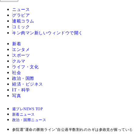
ニュース
グラビア
連載コラム
コミック
キン肉マン
新しいウィンドウで開く
新着
エンタメ
スポーツ
クルマ
ライフ・文化
社会
政治・国際
経済・ビジネス
IT・科学
写真
週プレNEWS TOP
新着ニュース
政治・国際ニュース
参院選"運命の勝敗ライン"自公過半数割れのカギは参政党が握っている