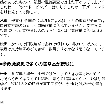
感があったものの、最新の世論調査ではまた下がってしまいま
したね。一時の"ドーピング"にはなりましたが、下げトレンド
を跳ね返すのは難しい。
米重
報道8社合同の出口調査によれば、6月の東京都議選では
自民支持層の53％しか自民候補に入れていません。要するに、
投票に行った支持者10人のうち4、5人は他党候補に入れたわけ
です。
松田
かつては国政選挙であれば8割くらい取れていたのに、
最近は支持層固めができず、歩留まりがかなり悪くなっていま
す。
■参政党旋風で多くの選挙区が接戦に
松田
参院選の場合、比例ではそこまで大きな差は出づらく、
おそらく自民は良くて14議席、悪くて12議席くらい。やはり選
挙区、特に1人区の勝敗が重要ですが、今回は少し様子が異な
ります。