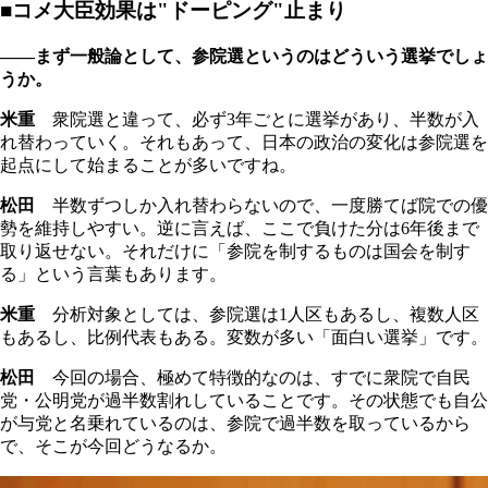
■コメ大臣効果は"ドーピング"止まり
――まず一般論として、参院選というのはどういう選挙でしょ
うか。
米重
衆院選と違って、必ず3年ごとに選挙があり、半数が入
れ替わっていく。それもあって、日本の政治の変化は参院選を
起点にして始まることが多いですね。
松田
半数ずつしか入れ替わらないので、一度勝てば院での優
勢を維持しやすい。逆に言えば、ここで負けた分は6年後まで
取り返せない。それだけに「参院を制するものは国会を制す
る」という言葉もあります。
米重
分析対象としては、参院選は1人区もあるし、複数人区
もあるし、比例代表もある。変数が多い「面白い選挙」です。
松田
今回の場合、極めて特徴的なのは、すでに衆院で自民
党・公明党が過半数割れしていることです。その状態でも自公
が与党と名乗れているのは、参院で過半数を取っているから
で、そこが今回どうなるか。