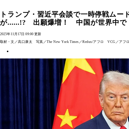
トランプ・習近平会談で一時停戦ムー
が......!? 出願爆増！ 中国が世界
2025年11月17日 09:00 更新
取材・文／高口康太 写真／The New York Times／Redux/アフロ VCG／アフ