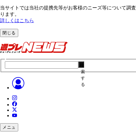
当サイトでは当社の提携先等がお客様のニーズ等について調査・
ります。
詳しくはこちら
閉じる
検
索
す
る
メニュ