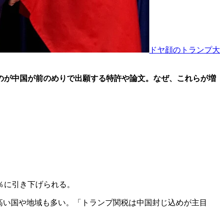
ドヤ顔のトランプ大
うなのが中国が前のめりで出願する特許や論文。なぜ、これらが増
％に引き下げられる。
りも高い国や地域も多い。「トランプ関税は中国封じ込めが主目