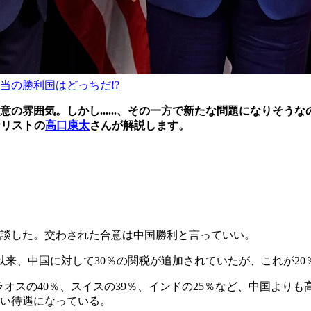
当の勝利国はどっちだ!?
意の雰囲気。しかし......、その一方で新たな問題になりそ
ナリストの
高口康太
さんが解説します。
会談した。交わされた合意は中国勝利と言っていい。
来、中国に対して30％の関税が追加されていたが、これが20
やラオスの40％、スイスの39％、インドの25％など、中国よ
い待遇になっている。