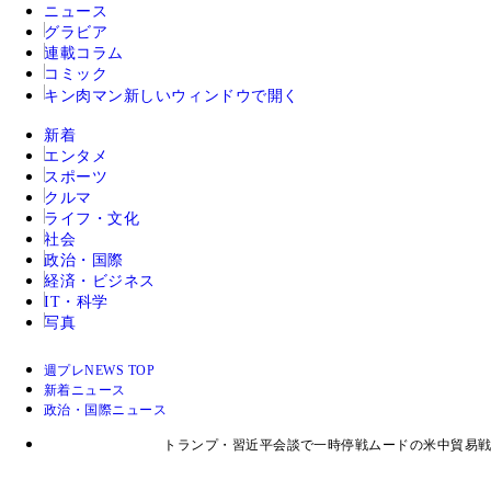
ニュース
グラビア
連載コラム
コミック
キン肉マン
新しいウィンドウで開く
新着
エンタメ
スポーツ
クルマ
ライフ・文化
社会
政治・国際
経済・ビジネス
IT・科学
写真
週プレNEWS TOP
新着ニュース
政治・国際ニュース
トランプ・習近平会談で一時停戦ムードの米中貿易戦争