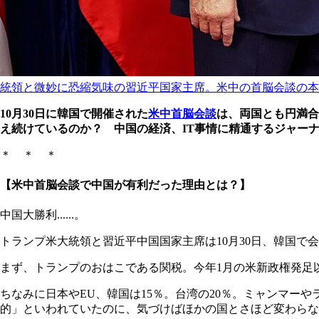
統領と微妙に恐縮気味の習近平国家主席。米中の首脳会談の本
10月30日に韓国で開催された
米中首脳会談
は、両国とも円満合
え続けているのか？ 中国の経済、IT事情に精通するジャー
＊ ＊ ＊
【米中首脳会談で中国が有利だった理由とは？】
中国大勝利......。
トランプ米大統領と習近平中国国家主席は10月30日、韓国で
まず、トランプのおはこである関税。今年1月の米新政権発足以
ちなみに日本やEU、韓国は15％。台湾の20％。ミャンマー
的」といわれていたのに、気づけばほかの国とさほど変わらな