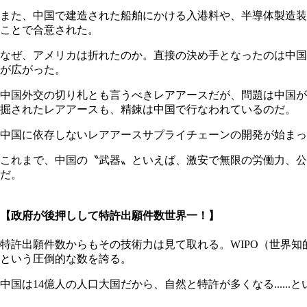
また、中国で建造された船舶にかける入港料や、半導体製造装
ことで合意された。
なぜ、アメリカは折れたのか。直接の決め手となったのは中国
が広がった。
中国外交の切り札とも言うべきレアアースだが、問題は中国が
掘されたレアアースも、精錬は中国で行なわれているのだ。
中国に依存しないレアアースサプライチェーンの開発が始まっ
これまで、中国の〝武器〟といえば、激安で無限の労働力、
だ。
【政府が後押しして特許出願件数世界一！】
特許出願件数からもその技術力は見て取れる。WIPO（世界知的
という圧倒的な数を誇る。
中国は14億人の人口大国だから、自然と特許が多くなる....