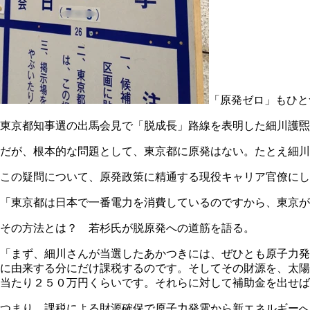
「原発ゼロ」もひと
東京都知事選の出馬会見で「脱成長」路線を表明した細川護煕
だが、根本的な問題として、東京都に原発はない。たとえ細川
この疑問について、原発政策に精通する現役キャリア官僚にし
「東京都は日本で一番電力を消費しているのですから、東京が
その方法とは？ 若杉氏が脱原発への道筋を語る。
「まず、細川さんが当選したあかつきには、ぜひとも原子力発
に由来する分にだけ課税するのです。そしてその財源を、太陽
当たり２５０万円くらいです。それらに対して補助金を出せば
つまり、課税による財源確保で原子力発電から新エネルギーへ