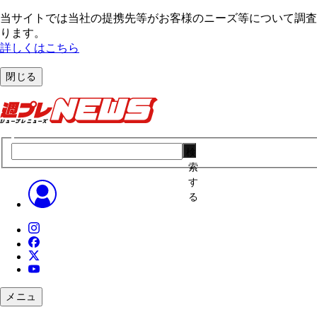
当サイトでは当社の提携先等がお客様のニーズ等について調査・
ります。
詳しくはこちら
閉じる
検
索
す
る
メニュ