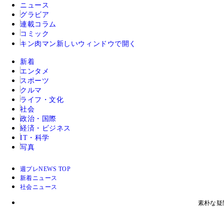
ニュース
グラビア
連載コラム
コミック
キン肉マン
新しいウィンドウで開く
新着
エンタメ
スポーツ
クルマ
ライフ・文化
社会
政治・国際
経済・ビジネス
IT・科学
写真
週プレNEWS TOP
新着ニュース
社会ニュース
素朴な疑