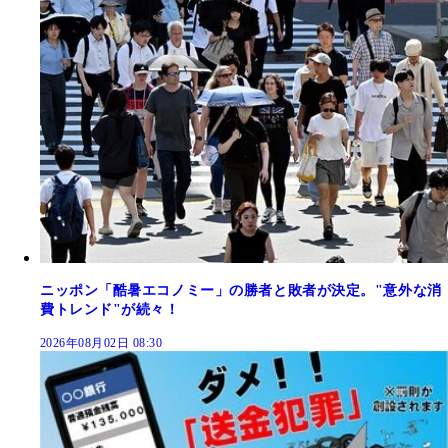
ニッポン「酷暑エコノミー」の勝者と敗者が決定。"意外な消
費トレンド"が続々！
2026年08月02日 08:30