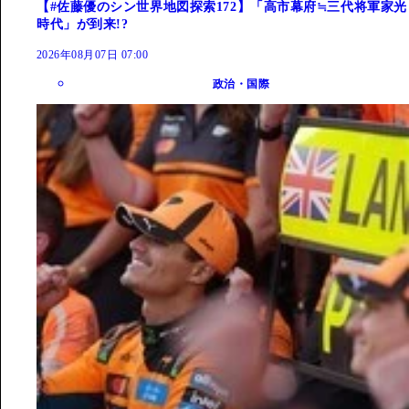
【#佐藤優のシン世界地図探索172】「高市幕府≒三代将軍家光
時代」が到来!?
2026年08月07日 07:00
政治・国際