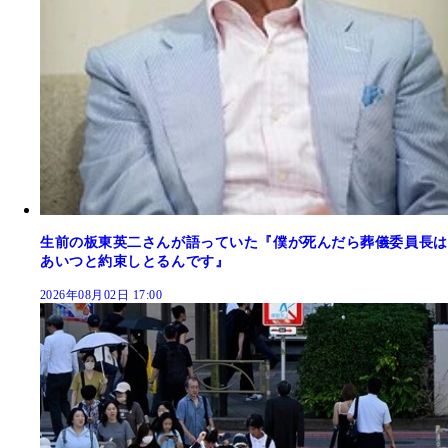
生前の板東英二さんが語っていた『僕が死んだら葬儀委員長は
あいつと約束しとるんです』
2026年08月02日 17:00