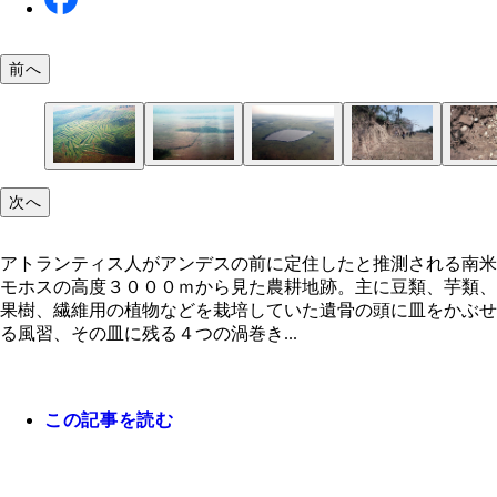
前へ
高度３０００ｍから見たロマと、それをつなぐ土手
モホス平原で高度２０００ｍから見た小規模の人工
道路工事で側面が削られたモホス平原のマウンド状
盛り土の断面には、タニシに似た食用巻き貝の殻、
次へ
アトランティス人がアンデスの前に定住したと推測
路。ほとんどの土手脇には水路も掘られている
地・ロマ
片、石器などが大量に露出していた。その量は土全
る南米モホスの高度３０００ｍから見た農耕地跡。
１０％にも達していた
豆類、芋類、果樹、繊維用の植物などを栽培してい
アトランティス人がアンデスの前に定住したと推測される南米
モホスの高度３０００ｍから見た農耕地跡。主に豆類、芋類、
果樹、繊維用の植物などを栽培していた遺骨の頭に皿をかぶせ
る風習、その皿に残る４つの渦巻き...
この記事を読む