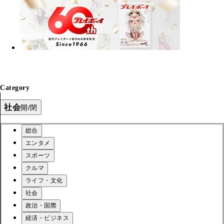
Category
社会
開/閉
総合
エンタメ
スポーツ
クルマ
ライフ・文化
社会
政治・国際
経済・ビジネス