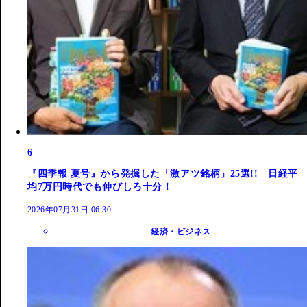
6
『四季報 夏号』から発掘した「激アツ銘柄」25選!! 日経平
均7万円時代でも伸びしろ十分！
2026年07月31日 06:30
経済・ビジネス