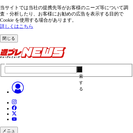
当サイトでは当社の提携先等がお客様のニーズ等について調
査・分析したり、お客様にお勧めの広告を表⽰する⽬的で
Cookie を使⽤する場合があります。
詳しくはこちら
閉じる
検
索
す
る
メニュ