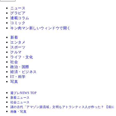
ニュース
グラビア
連載コラム
コミック
キン肉マン
新しいウィンドウで開く
新着
エンタメ
スポーツ
クルマ
ライフ・文化
社会
政治・国際
経済・ビジネス
IT・科学
写真
週プレNEWS TOP
新着ニュース
社会ニュース
謎の古代「アマゾン源流域」文明もアトランティス人が作った？ 【前編
画像・写真