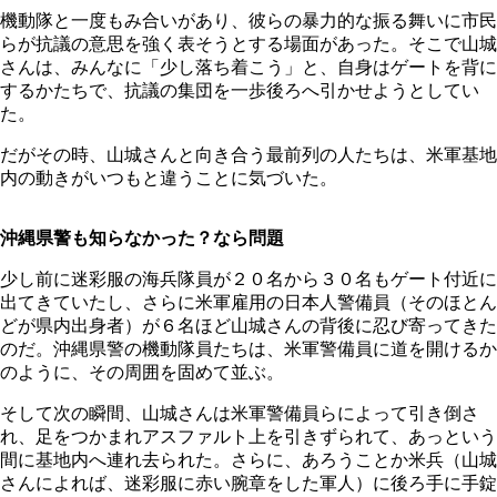
機動隊と一度もみ合いがあり、彼らの暴力的な振る舞いに市民
らが抗議の意思を強く表そうとする場面があった。そこで山城
さんは、みんなに「少し落ち着こう」と、自身はゲートを背に
するかたちで、抗議の集団を一歩後ろへ引かせようとしてい
た。
だがその時、山城さんと向き合う最前列の人たちは、米軍基地
内の動きがいつもと違うことに気づいた。
沖縄県警も知らなかった？なら問題
少し前に迷彩服の海兵隊員が２０名から３０名もゲート付近に
出てきていたし、さらに米軍雇用の日本人警備員（そのほとん
どが県内出身者）が６名ほど山城さんの背後に忍び寄ってきた
のだ。沖縄県警の機動隊員たちは、米軍警備員に道を開けるか
のように、その周囲を固めて並ぶ。
そして次の瞬間、山城さんは米軍警備員らによって引き倒さ
れ、足をつかまれアスファルト上を引きずられて、あっという
間に基地内へ連れ去られた。さらに、あろうことか米兵（山城
さんによれば、迷彩服に赤い腕章をした軍人）に後ろ手に手錠