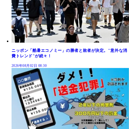
ニッポン「酷暑エコノミー」の勝者と敗者が決定。"意外な消
費トレンド"が続々！
2026年08月02日 08:30