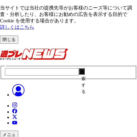
当サイトでは当社の提携先等がお客様のニーズ等について調
査・分析したり、お客様にお勧めの広告を表⽰する⽬的で
Cookie を使⽤する場合があります。
詳しくはこちら
閉じる
検
索
す
る
メニュ