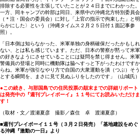
排除する必要性を主張していたことが２４日までにわかった。
一方、同キャンプの幹部は同日、来県中の沖縄北方特別委員会
（＊注・国会の委員会）に対し「上官の指示で拘束した」と明
らかにした〉という（沖縄タイムス２月２５日付１面記事参
照）。
「日本側は知らなかった、米軍単独の身柄確保だったかもしれ
ない、とは私も感じています。ただ、日本の警察が黙って米軍
の好きなようにさせていることには疑問を禁じ得ません。米軍
警備員の登場と同時に機動隊は脇へすっと下がったわけですか
らね。米軍が強引なやり方で自国の大衆運動を潰（つぶ）そう
とする瞬間を、まさに見て見ぬふりをしたのです」（山城氏）
●この続き、与那国島での住民投票の顛末までの詳細リポート
は発売中の『週刊プレイボーイ』１１号にてお読みいただけま
す！
（取材・文／渡瀬夏彦 撮影／森住 卓 渡瀬夏彦）
■週刊プレイボーイ１１号（３月２日発売）「基地建設をめぐ
る沖縄『激動の一日』より