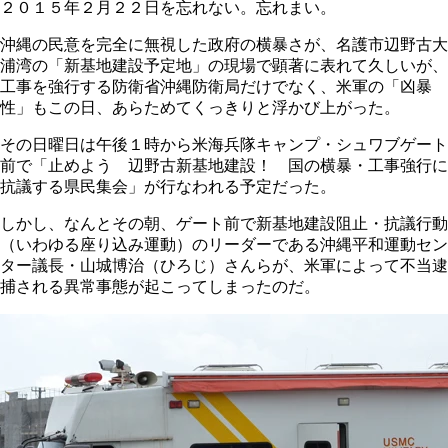
２０１５年２月２２日を忘れない。忘れまい。
沖縄の民意を完全に無視した政府の横暴さが、名護市辺野古大
浦湾の「新基地建設予定地」の現場で顕著に表れて久しいが、
工事を強行する防衛省沖縄防衛局だけでなく、米軍の「凶暴
性」もこの日、あらためてくっきりと浮かび上がった。
その日曜日は午後１時から米海兵隊キャンプ・シュワブゲート
前で「止めよう 辺野古新基地建設！ 国の横暴・工事強行に
抗議する県民集会」が行なわれる予定だった。
しかし、なんとその朝、ゲート前で新基地建設阻止・抗議行動
（いわゆる座り込み運動）のリーダーである沖縄平和運動セン
ター議長・山城博治（ひろじ）さんらが、米軍によって不当逮
捕される異常事態が起こってしまったのだ。