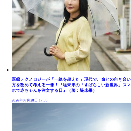
医療テクノロジーが「一線を越えた」現代で、命との向き合い
方を改めて考える一冊！『堤未果の「すばらしい新世界」スマ
ホで赤ちゃんを注文する日』（著：堤未果）
2026年07月28日 17:30