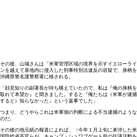
その後、山城さんは「米軍管理区域の境界を示すイエローライ
ンを越えて基地内に侵入した刑事特別法違反の容疑で、身柄を
沖縄県警名護警察署に移される。
「顔見知りの副署長が待ち構えていたので、私は『俺の身柄を
取れて本望か』と聞きました。すると『俺たちは（米軍が逮捕
すると）知らなかった』という返事でした」
つまり、どうやらこれは米軍側の判断による不当逮捕のような
のだ。
その後の地元紙の報道によれば、〈今年１月上旬に来沖した米
国防総省高官らが、キャンプ・シュワブゲート前の抗議活動を