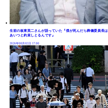
生前の板東英二さんが語っていた『僕が死んだら葬儀委員長は
あいつと約束しとるんです』
2026年08月02日 17:00