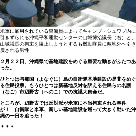
米軍に雇用されている警備員によってキャンプ・シュワブ内に
引きずられる沖縄平和運動センターの山城博治議長（右）と、
山城議長の拘束を阻止しようとするも機動隊員に敷地外へ引き
戻される男性
２月２２日、沖縄県で基地建設をめぐる重要な動きがふたつあ
った。
ひとつは与那国（よなぐに）島の自衛隊基地建設の是非をめぐ
る住民投票。もうひとつは新基地反対を訴える住民らの名護
（なご）市辺野古（へのこ）での抗議大集会だ。
ところが、辺野古では反対派が米軍に不当拘束される事件
が！ 自衛隊と米軍、新しい基地建設を巡って大きく動いた沖
縄の一日を追った！
＊＊＊