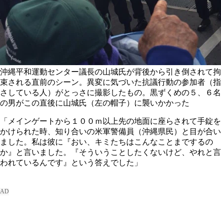
沖縄平和運動センター議長の山城氏が背後から引き倒されて拘
束される直前のシーン。異変に気づいた抗議行動の参加者（指
さしている人）がとっさに撮影したもの。黒ずくめの５、６名
の男がこの直後に山城氏（左の帽子）に襲いかかった
「メインゲートから１００ｍ以上先の地面に座らされて手錠を
かけられた時、知り合いの米軍警備員（沖縄県民）と目が合い
ました。私は彼に『おい、キミたちはこんなことまでするの
か』と言いました。『そういうことしたくないけど、やれと言
われているんです』という答えでした」