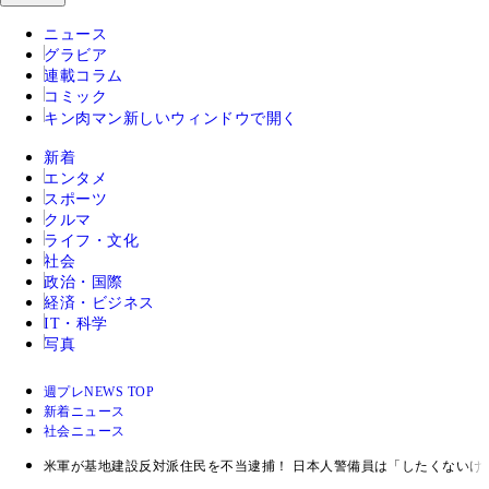
ニュース
グラビア
連載コラム
コミック
キン肉マン
新しいウィンドウで開く
新着
エンタメ
スポーツ
クルマ
ライフ・文化
社会
政治・国際
経済・ビジネス
IT・科学
写真
週プレNEWS TOP
新着ニュース
社会ニュース
米軍が基地建設反対派住民を不当逮捕！ 日本人警備員は「したくない