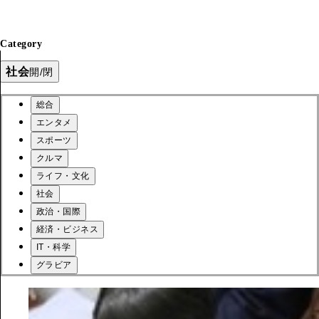
Category
社会
開/閉
総合
エンタメ
スポーツ
クルマ
ライフ・文化
社会
政治・国際
経済・ビジネス
IT・科学
グラビア