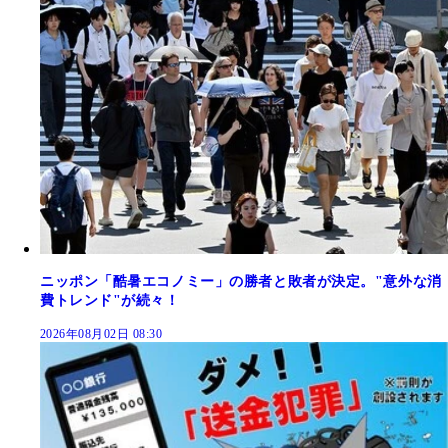
ニッポン「酷暑エコノミー」の勝者と敗者が決定。"意外な消
費トレンド"が続々！
2026年08月02日 08:30