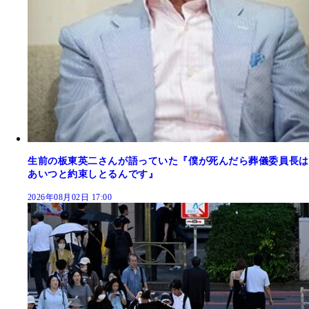
生前の板東英二さんが語っていた『僕が死んだら葬儀委員長は
あいつと約束しとるんです』
2026年08月02日 17:00