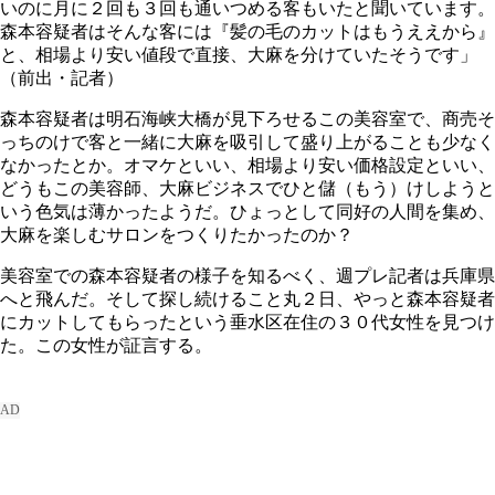
いのに月に２回も３回も通いつめる客もいたと聞いています。
森本容疑者はそんな客には『髪の毛のカットはもうええから』
と、相場より安い値段で直接、大麻を分けていたそうです」
（前出・記者）
森本容疑者は明石海峡大橋が見下ろせるこの美容室で、商売そ
っちのけで客と一緒に大麻を吸引して盛り上がることも少なく
なかったとか。オマケといい、相場より安い価格設定といい、
どうもこの美容師、大麻ビジネスでひと儲（もう）けしようと
いう色気は薄かったようだ。ひょっとして同好の人間を集め、
大麻を楽しむサロンをつくりたかったのか？
美容室での森本容疑者の様子を知るべく、週プレ記者は兵庫県
へと飛んだ。そして探し続けること丸２日、やっと森本容疑者
にカットしてもらったという垂水区在住の３０代女性を見つけ
た。この女性が証言する。