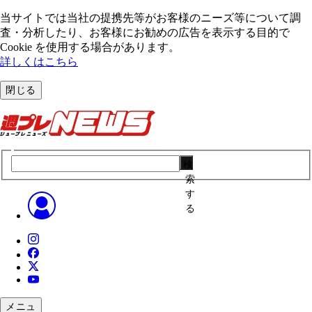
当サイトでは当社の提携先等がお客様のニーズ等について調
査・分析したり、お客様にお勧めの広告を表⽰する⽬的で
Cookie を使⽤する場合があります。
詳しくはこちら
閉じる
検
索
す
る
メニュ