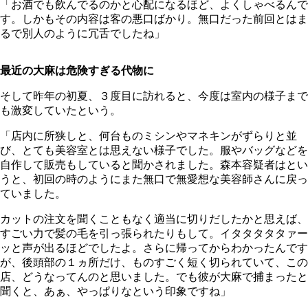
「お酒でも飲んでるのかと心配になるほど、よくしゃべるんで
す。しかもその内容は客の悪口ばかり。無口だった前回とはま
るで別人のように冗舌でしたね」
最近の大麻は危険すぎる代物に
そして昨年の初夏、３度目に訪れると、今度は室内の様子まで
も激変していたという。
「店内に所狭しと、何台ものミシンやマネキンがずらりと並
び、とても美容室とは思えない様子でした。服やバッグなどを
自作して販売もしていると聞かされました。森本容疑者はとい
うと、初回の時のようにまた無口で無愛想な美容師さんに戻っ
ていました。
カットの注文を聞くこともなく適当に切りだしたかと思えば、
すごい力で髪の毛を引っ張られたりもして。イタタタタタァー
ッと声が出るほどでしたよ。さらに帰ってからわかったんです
が、後頭部の１ヵ所だけ、ものすごく短く切られていて、この
店、どうなってんのと思いました。でも彼が大麻で捕まったと
聞くと、あぁ、やっぱりなという印象ですね」