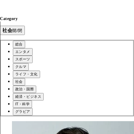
Category
社会
開/閉
総合
エンタメ
スポーツ
クルマ
ライフ・文化
社会
政治・国際
経済・ビジネス
IT・科学
グラビア