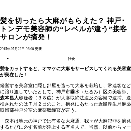
髪を切ったら大麻がもらえた？ 神戸･
トンデモ美容師の“レベルが違う”接客
サロンが摘発！
2015年07月22日 06:00 更新
社会
髪をカットすると、オマケに大麻をサービスしてくれる美容室
が実在した！
経営する美容室に隠し部屋を造って大麻を栽培し、常連客など
に譲り渡していたとして、神戸市垂水（たるみ）区の美容師、
森本昌人
容疑者（３８歳）が大麻取締法違反の容疑で逮捕、送
検されたのは７月２日のこと。摘発にあたった近畿厚生局麻薬
取締部神戸分室の麻薬取締官が言う。
「森本は地元の神戸では有名な大麻通。我々が大麻犯罪を摘発
するたびに必ず名前が浮上する有名人で、当然、以前からマー