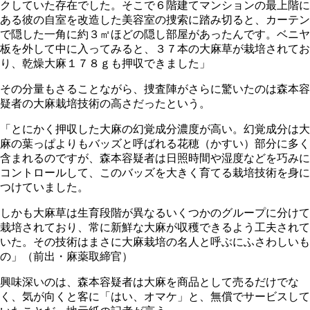
クしていた存在でした。そこで６階建てマンションの最上階に
ある彼の自室を改造した美容室の捜索に踏み切ると、カーテン
で隠した一角に約３㎡ほどの隠し部屋があったんです。ベニヤ
板を外して中に入ってみると、３７本の大麻草が栽培されてお
り、乾燥大麻１７８ｇも押収できました」
その分量もさることながら、捜査陣がさらに驚いたのは森本容
疑者の大麻栽培技術の高さだったという。
「とにかく押収した大麻の幻覚成分濃度が高い。幻覚成分は大
麻の葉っぱよりもバッズと呼ばれる花穂（かすい）部分に多く
含まれるのですが、森本容疑者は日照時間や湿度などを巧みに
コントロールして、このバッズを大きく育てる栽培技術を身に
つけていました。
しかも大麻草は生育段階が異なるいくつかのグループに分けて
栽培されており、常に新鮮な大麻が収穫できるよう工夫されて
いた。その技術はまさに大麻栽培の名人と呼ぶにふさわしいも
の」（前出・麻薬取締官）
興味深いのは、森本容疑者は大麻を商品として売るだけでな
く、気が向くと客に「はい、オマケ」と、無償でサービスして