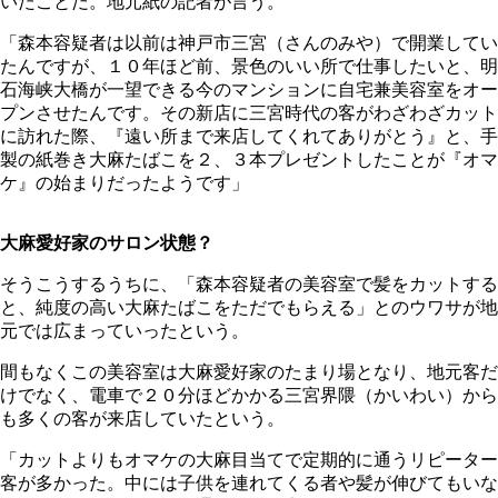
いたことだ。地元紙の記者が言う。
「森本容疑者は以前は神戸市三宮（さんのみや）で開業してい
たんですが、１０年ほど前、景色のいい所で仕事したいと、明
石海峡大橋が一望できる今のマンションに自宅兼美容室をオー
プンさせたんです。その新店に三宮時代の客がわざわざカット
に訪れた際、『遠い所まで来店してくれてありがとう』と、手
製の紙巻き大麻たばこを２、３本プレゼントしたことが『オマ
ケ』の始まりだったようです」
大麻愛好家のサロン状態？
そうこうするうちに、「森本容疑者の美容室で髪をカットする
と、純度の高い大麻たばこをただでもらえる」とのウワサが地
元では広まっていったという。
間もなくこの美容室は大麻愛好家のたまり場となり、地元客だ
けでなく、電車で２０分ほどかかる三宮界隈（かいわい）から
も多くの客が来店していたという。
「カットよりもオマケの大麻目当てで定期的に通うリピーター
客が多かった。中には子供を連れてくる者や髪が伸びてもいな