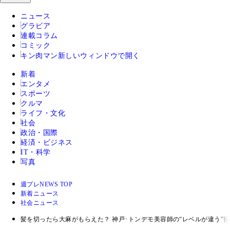
ニュース
グラビア
連載コラム
コミック
キン肉マン
新しいウィンドウで開く
新着
エンタメ
スポーツ
クルマ
ライフ・文化
社会
政治・国際
経済・ビジネス
IT・科学
写真
週プレNEWS TOP
新着ニュース
社会ニュース
髪を切ったら大麻がもらえた？ 神戸･トンデモ美容師の“レベルが違う”