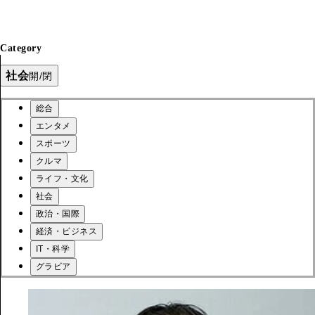
Category
社会
開/閉
総合
エンタメ
スポーツ
クルマ
ライフ・文化
社会
政治・国際
経済・ビジネス
IT・科学
グラビア