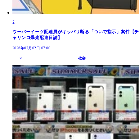
2
ウーバーイーツ配達員がキッパリ断る「ついで指示」案件【チ
ャリンコ爆走配達日誌】
2026年07月02日 07:00
社会