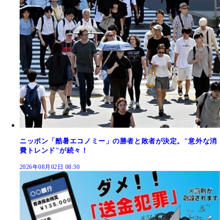
ニッポン「酷暑エコノミー」の勝者と敗者が決定。"意外な消
費トレンド"が続々！
2026年08月02日 08:30