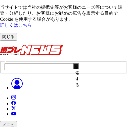
当サイトでは当社の提携先等がお客様のニーズ等について調
査・分析したり、お客様にお勧めの広告を表⽰する⽬的で
Cookie を使⽤する場合があります。
詳しくはこちら
閉じる
検
索
す
る
メニュ