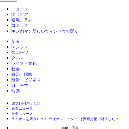
ニュース
グラビア
連載コラム
コミック
キン肉マン
新しいウィンドウで開く
新着
エンタメ
スポーツ
クルマ
ライフ・文化
社会
政治・国際
経済・ビジネス
IT・科学
写真
週プレNEWS TOP
新着ニュース
社会ニュース
ライオンを襲うＵＭＡ“ライオンイーター”は異種交配で誕生した？
画像・写真