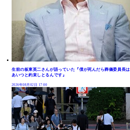
生前の板東英二さんが語っていた『僕が死んだら葬儀委員長は
あいつと約束しとるんです』
2026年08月02日 17:00