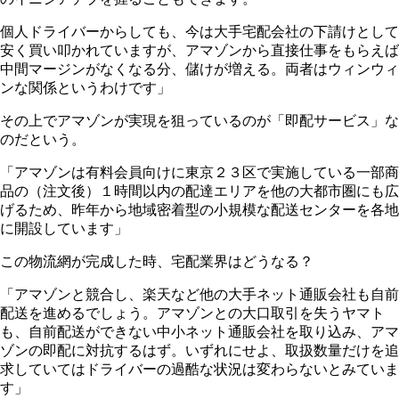
個人ドライバーからしても、今は大手宅配会社の下請けとして
安く買い叩かれていますが、アマゾンから直接仕事をもらえば
中間マージンがなくなる分、儲けが増える。両者はウィンウィ
ンな関係というわけです」
その上でアマゾンが実現を狙っているのが「即配サービス」な
のだという。
「アマゾンは有料会員向けに東京２３区で実施している一部商
品の（注文後）１時間以内の配達エリアを他の大都市圏にも広
げるため、昨年から地域密着型の小規模な配送センターを各地
に開設しています」
この物流網が完成した時、宅配業界はどうなる？
「アマゾンと競合し、楽天など他の大手ネット通販会社も自前
配送を進めるでしょう。アマゾンとの大口取引を失うヤマト
も、自前配送ができない中小ネット通販会社を取り込み、アマ
ゾンの即配に対抗するはず。いずれにせよ、取扱数量だけを追
求していてはドライバーの過酷な状況は変わらないとみていま
す」