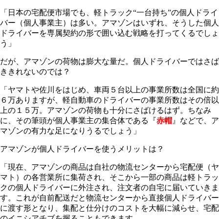
「日本の宅配便市場でも、軽トラック“一台持ち”の個人ドライ
バー（個人事業主）は多い。アマゾンはいずれ、そうした個人
ドライバーを専属契約の形で囲い込む戦略を打ってくるでしょ
う」
だが、アマゾンの荷物は膨大な量だ。個人ドライバーではさば
ききれないのでは？
「ヤマトや佐川をはじめ、車両５台以上の事業所数は全国に約
６万ありますが、軽自動車のドライバーの事業所数はその倍以
上の１５万。アマゾンの荷物も十分にさばけるはず。ちなみ
に、その筆頭が個人事業主の集合体である『
赤帽
』などで、ア
マゾンの有力な足になりうるでしょう」
アマゾンが個人ドライバーを使うメリットは？
「現在、アマゾンの商品は自社の物流センターから宅配便（ヤ
マト）の各営業所に集荷され、そこから一部の商品は軽トラッ
クの個人ドライバーに外注され、注文者の自宅に届いていきま
す。これが自前配送だと物流センターから直接個人ドライバー
に渡す形となり、集配と仕分けのコストを大幅に減らせ、宅配
のイニシアチブを握ることもできます。