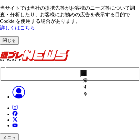
当サイトでは当社の提携先等がお客様のニーズ等について調
査・分析したり、お客様にお勧めの広告を表⽰する⽬的で
Cookie を使⽤する場合があります。
詳しくはこちら
閉じる
検
索
す
る
メニュ