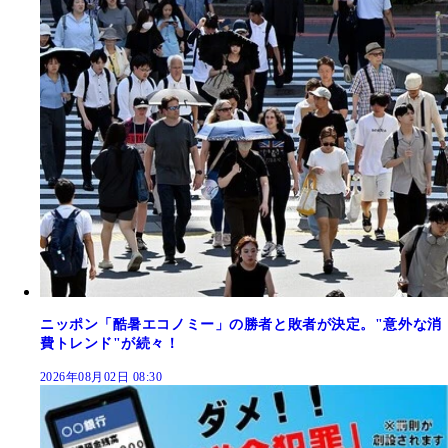
ニッポン「酷暑エコノミー」の勝者と敗者が決定。"意外な消
費トレンド"が続々！
2026年08月02日 08:30