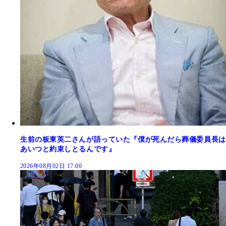
生前の板東英二さんが語っていた『僕が死んだら葬儀委員長は
あいつと約束しとるんです』
2026年08月02日 17:00