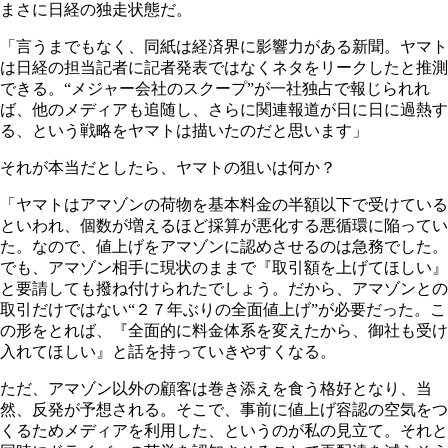
まさに日経の独走状態だ。
「言うまでもなく、同紙は経済界に影響力がある新聞。ヤマト
は日経の担当記者に記者発表ではなくネタをリークしたと推測
できる。“メジャー会社のスクープ”が一社独占で報じられれ
ば、他のメディアも追随し、さらに関連報道が日に日に過熱す
る、という戦略をヤマトは描いたのだと思います」
それが本当だとしたら、ヤマトの狙いは何か？
「ヤマトはアマゾンの荷物を基本料金の半額以下で受けている
といわれ、個数が増えるほど採算が悪化する悪循環に陥ってい
た。なので、値上げをアマゾンに認めさせるのは急務でした。
でも、アマゾン相手に現状のままで『取引額を上げてほしい』
と要請しても撥ね付けられたでしょう。だから、アマゾンとの
取引だけではない“２７年ぶりの全面値上げ”が必要だった。こ
の形をとれば、『全面的に料金体系を変えたから、御社も受け
入れてほしい』と話を持っていきやすくなる。
ただ、アマゾン以外の顧客は巻き添えを食う格好となり、当
然、反発が予想される。そこで、事前に値上げ容認の空気をつ
くるためメディアを利用した、というのが私の見立て。それと