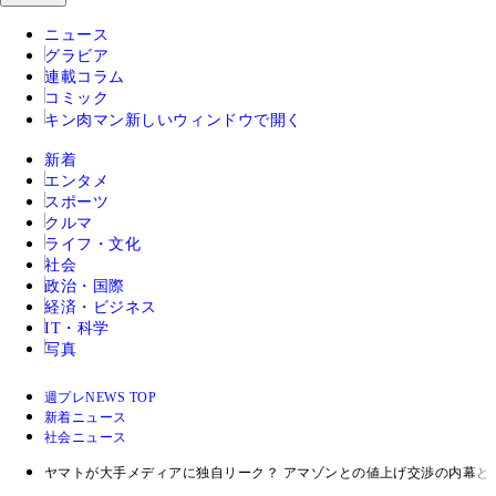
ニュース
グラビア
連載コラム
コミック
キン肉マン
新しいウィンドウで開く
新着
エンタメ
スポーツ
クルマ
ライフ・文化
社会
政治・国際
経済・ビジネス
IT・科学
写真
週プレNEWS TOP
新着ニュース
社会ニュース
ヤマトが大手メディアに独自リーク？ アマゾンとの値上げ交渉の内幕と