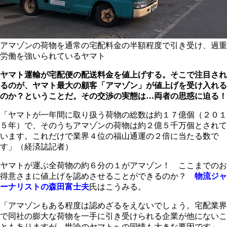
アマゾンの荷物を通常の宅配料金の半額程度で引き受け、過重
労働を強いられているヤマト
ヤマト運輸が宅配便の配送料金を値上げする。そこで注目され
るのが、ヤマト最大の顧客「アマゾン」が値上げを受け入れる
のか？ということだ。その交渉の実態は…両者の思惑に迫る！
「ヤマトが一年間に取り扱う荷物の総数は約１７億個（２０１
５年）で、そのうちアマゾンの荷物は約２億５千万個とされて
います。これだけで業界４位の福山通運の２倍に当たる数で
す」（経済誌記者）
ヤマトが運ぶ全荷物の約６分の１がアマゾン！ ここまでのお
得意さまに値上げを認めさせることができるのか？
物流ジャ
ーナリストの森田富士夫
氏はこうみる。
「アマゾンもある程度は認めざるをえないでしょう。宅配業界
で同社の膨大な荷物を一手に引き受けられる企業が他にないこ
ともありますが、世論のヤマトへの同情も大きな要因です」