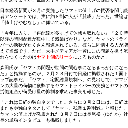
日本経済新聞が３月に実施したヤマトの値上げの賛否を問う読
者アンケートでは、実に約８割の人が「賛成」だった。世論は
「値上げやむなし」に傾いている。
「今年に入り、『再配達が多すぎて休憩も取れない』『２０時
以降の時間配達が集中して残業ばかり』など、ヤマトのドライ
バーの窮状がたくさん報道されている。彼らに同情する人が増
えて当然です。ただ、大手メディアが一斉にこの問題を扱う流
れをつくったのは
ヤマト側のリーク
によるものかと」
森田氏が「ヤマトの問題が世間の関心事になるきっかけになっ
た」と指摘するのが、２月２３日付で日経に掲載された１面ト
ップ記事だ。「ヤマト、宅配総量規制へ」の見出しで、アマゾ
ンの大量の荷物に疲弊するヤマトドライバーの実務とヤマトの
労働組合が荷受け量の抑制を求めた事実を報じた。
「これは日経の独自ネタでした。さらに３月２日には、日経は
またもや独自ネタとして『ヤマト、残業１割削減』と報じた。
ヤマトの値上げが発表された３月７日には長尾裕（ゆたか）社
長の単独インタビューも掲載しました」