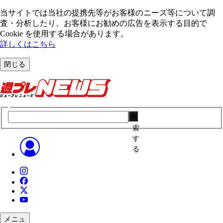
当サイトでは当社の提携先等がお客様のニーズ等について調
査・分析したり、お客様にお勧めの広告を表⽰する⽬的で
Cookie を使⽤する場合があります。
詳しくはこちら
閉じる
検
索
す
る
メニュ