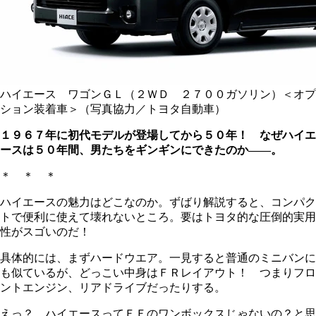
ハイエース ワゴンＧＬ（２ＷＤ ２７００ガソリン）＜オプ
ション装着車＞（写真協力／トヨタ自動車）
１９６７年に初代モデルが登場してから５０年！ なぜハイエ
ースは５０年間、男たちをギンギンにできたのか――。
＊ ＊ ＊
ハイエースの魅力はどこなのか。ずばり解説すると、コンパク
トで便利に使えて壊れないところ。要はトヨタ的な圧倒的実用
性がスゴいのだ！
具体的には、まずハードウエア。一見すると普通のミニバンに
も似ているが、どっこい中身はＦＲレイアウト！ つまりフロ
ントエンジン、リアドライブだったりする。
えっ？ ハイエースってＦＦのワンボックスじゃないの？と思