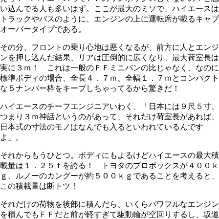
い込んでる人も多いはず。ここが最大のミソで、ハイエースは
トラックやバスのように、エンジンの上に運転席が載るキャブ
オーバータイプである。
その分、フロントの乗り心地は悪くなるが、前方に人とエンジ
ンを押し込んだ結果、リアは圧倒的に広くなり、最大荷室長は
実に３ｍ！ これは一般のＦＦミニバンの比じゃなく、なのに
標準ボディの場合、全長４．７ｍ、全幅１．７ｍとコンパクト
な５ナンバー枠をキープしちゃってるから驚きだ！
ハイエースのチーフエンジニアいわく、「日本には９尺５寸、
つまり３ｍ神話というのがあって、それだけ荷室長があれば、
日本式の寸法のモノはなんでも入るといわれているんです
よ」。
それからもうひとつ。ボディにもよるけどハイエースの最大積
載量は１．２５ｔを誇る！ トヨタのプロボックスが４００ｋ
ｇ、ルノーのカングーが約５００ｋｇであることを考えると、
この積載量は断トツ！
それだけの荷物を後部に積んだら、いくらパワフルなエンジン
を積んでもＦＦだと前が軽すぎて駆動輪が空回りするし、坂道