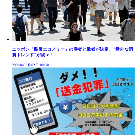
ニッポン「酷暑エコノミー」の勝者と敗者が決定。"意外な消
費トレンド"が続々！
2026年08月02日 08:30