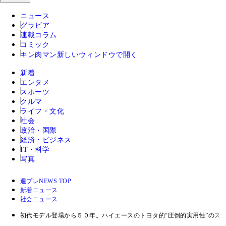
ニュース
グラビア
連載コラム
コミック
キン肉マン
新しいウィンドウで開く
新着
エンタメ
スポーツ
クルマ
ライフ・文化
社会
政治・国際
経済・ビジネス
IT・科学
写真
週プレNEWS TOP
新着ニュース
社会ニュース
初代モデル登場から５０年。ハイエースのトヨタ的“圧倒的実用性”のス