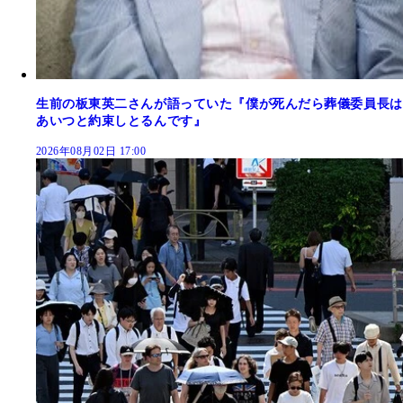
生前の板東英二さんが語っていた『僕が死んだら葬儀委員長は
あいつと約束しとるんです』
2026年08月02日 17:00