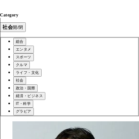
Category
社会
開/閉
総合
エンタメ
スポーツ
クルマ
ライフ・文化
社会
政治・国際
経済・ビジネス
IT・科学
グラビア