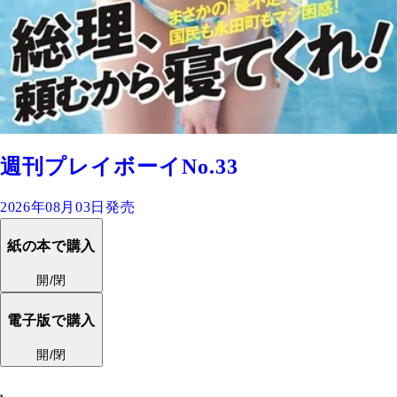
週刊プレイボーイNo.33
2026年08月03日発売
紙の本で購入
開/閉
電子版で購入
開/閉