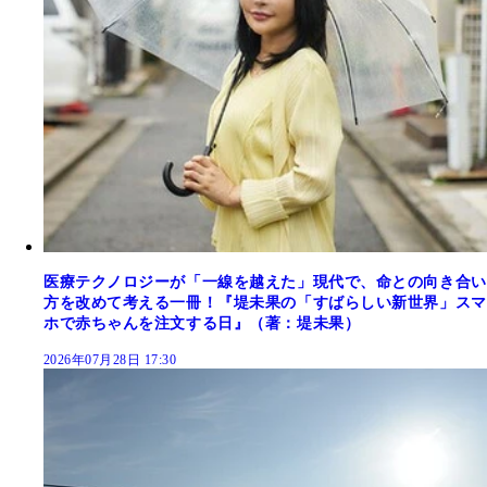
医療テクノロジーが「一線を越えた」現代で、命との向き合い
方を改めて考える一冊！『堤未果の「すばらしい新世界」スマ
ホで赤ちゃんを注文する日』（著：堤未果）
2026年07月28日 17:30