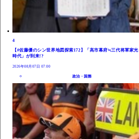
4
【#佐藤優のシン世界地図探索172】「高市幕府≒三代将軍家光
時代」が到来!?
2026年08月07日 07:00
政治・国際