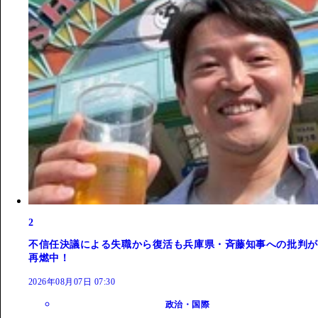
2
不信任決議による失職から復活も兵庫県・斉藤知事への批判が
再燃中！
2026年08月07日 07:30
政治・国際