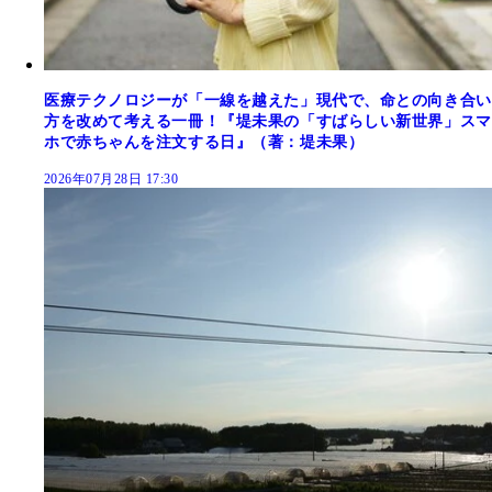
医療テクノロジーが「一線を越えた」現代で、命との向き合い
方を改めて考える一冊！『堤未果の「すばらしい新世界」スマ
ホで赤ちゃんを注文する日』（著：堤未果）
2026年07月28日 17:30