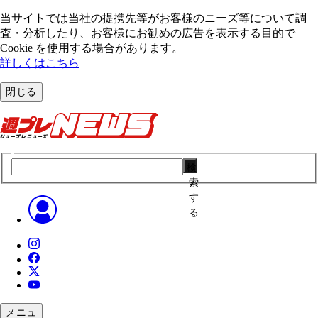
当サイトでは当社の提携先等がお客様のニーズ等について調
査・分析したり、お客様にお勧めの広告を表⽰する⽬的で
Cookie を使⽤する場合があります。
詳しくはこちら
閉じる
検
索
す
る
メニュ