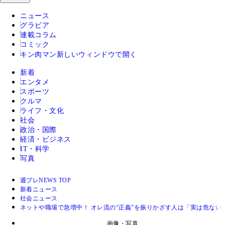
ニュース
グラビア
連載コラム
コミック
キン肉マン
新しいウィンドウで開く
新着
エンタメ
スポーツ
クルマ
ライフ・文化
社会
政治・国際
経済・ビジネス
IT・科学
写真
週プレNEWS TOP
新着ニュース
社会ニュース
ネットや職場で急増中！ オレ流の“正義”を振りかざす人は「実は危ない
画像・写真