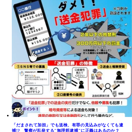
「だまされて加担」でも送検、有罪の見込みがなくても逮
捕!? 警察が乱発する"無理筋逮捕"に正義はあるのか？