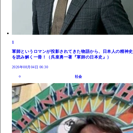
1
軍師というロマンが投影されてきた物語から、日本人の精神史
を読み解く一冊！（呉座勇一著『軍師の日本史』）
2026年08月04日 06:30
社会