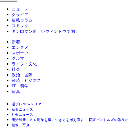
ニュース
グラビア
連載コラム
コミック
キン肉マン
新しいウィンドウで開く
新着
エンタメ
スポーツ
クルマ
ライフ・文化
社会
政治・国際
経済・ビジネス
IT・科学
写真
週プレNEWS TOP
新着ニュース
社会ニュース
明治維新１５０周年を機に生き方を考え直す！ 切腹ピストルズの隊長が
画像・写真