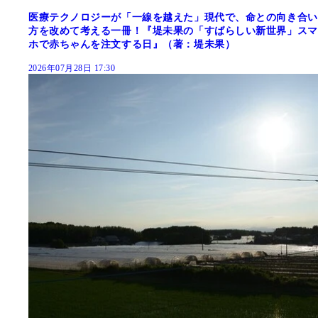
医療テクノロジーが「一線を越えた」現代で、命との向き合い
方を改めて考える一冊！『堤未果の「すばらしい新世界」スマ
ホで赤ちゃんを注文する日』（著：堤未果）
2026年07月28日 17:30