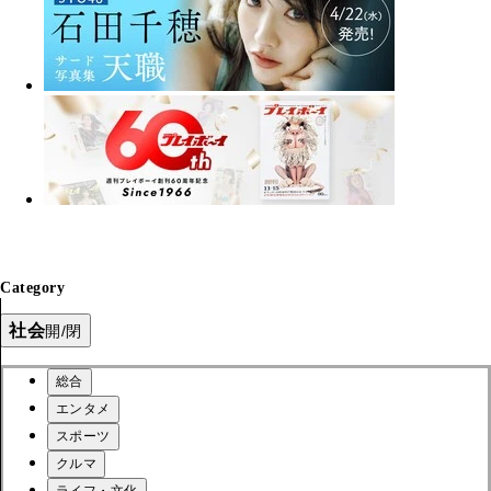
Category
社会
開/閉
総合
エンタメ
スポーツ
クルマ
ライフ・文化