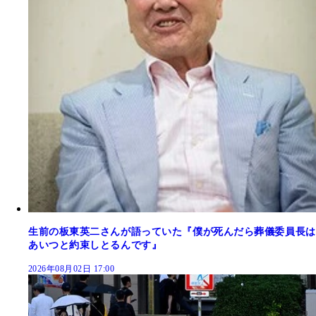
生前の板東英二さんが語っていた『僕が死んだら葬儀委員長は
あいつと約束しとるんです』
2026年08月02日 17:00