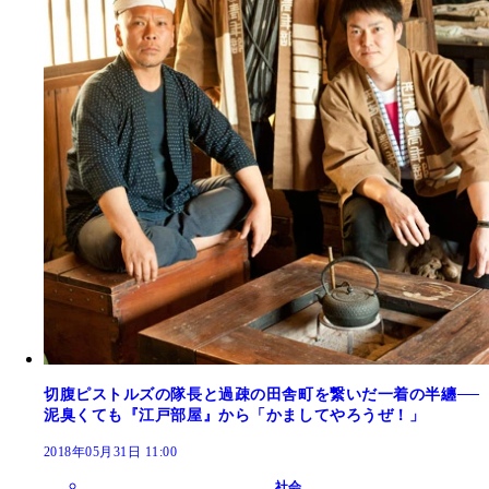
切腹ピストルズの隊長と過疎の田舎町を繋いだ一着の半纏──
泥臭くても『江戸部屋』から「かましてやろうぜ！」
2018年05月31日 11:00
社会