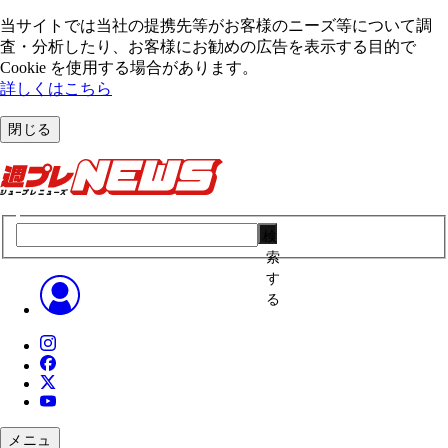
当サイトでは当社の提携先等がお客様のニーズ等について調
査・分析したり、お客様にお勧めの広告を表⽰する⽬的で
Cookie を使⽤する場合があります。
詳しくはこちら
閉じる
検
索
す
る
メニュ