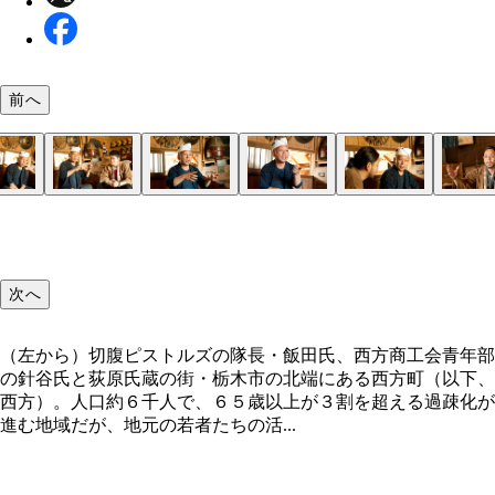
前へ
ど田舎にしかた祭りで披露された「襖からくり」の
地域の証拠品として見つかった雪駄
地域の廃材や蔵からの救出品を使用して作られた江
雨ざらしで捨てられていた祠を修復し、神棚として
西方の若手職人が作り上げた江戸部屋
姿を消しつつある白い陶器製の碍子
江戸部屋作りに着手する荻原氏（左）と針谷氏（右
地域の人達で供養を行ない、伝説を偲（しの）んで
屋
た
八百比丘尼堂
農村舞台で演奏をした切腹ピストルズ
会場を埋めた聴衆が釘付けになった寺小屋
次へ
（左から）切腹ピストルズの隊長・飯田氏、西方商工会青年部
の針谷氏と荻原氏蔵の街・栃木市の北端にある西方町（以下、
西方）。人口約６千人で、６５歳以上が３割を超える過疎化が
進む地域だが、地元の若者たちの活...