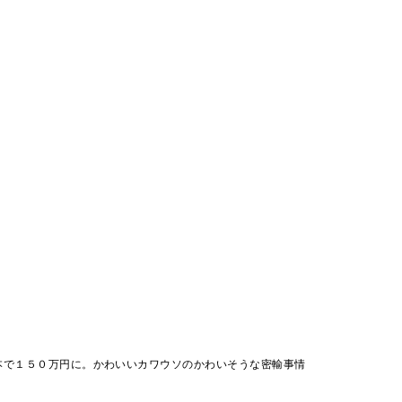
本で１５０万円に。かわいいカワウソのかわいそうな密輸事情