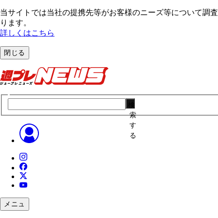
当サイトでは当社の提携先等がお客様のニーズ等について調査・
ります。
詳しくはこちら
閉じる
検
索
す
る
メニュ