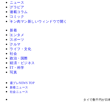
ニュース
グラビア
連載コラム
コミック
キン肉マン
新しいウィンドウで開く
新着
エンタメ
スポーツ
クルマ
ライフ・文化
社会
政治・国際
経済・ビジネス
IT・科学
写真
週プレNEWS TOP
新着ニュース
社会ニュース
タイで数千円が日