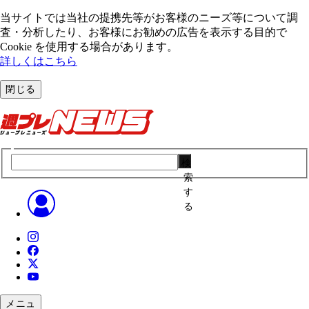
当サイトでは当社の提携先等がお客様のニーズ等について調
査・分析したり、お客様にお勧めの広告を表⽰する⽬的で
Cookie を使⽤する場合があります。
詳しくはこちら
閉じる
検
索
す
る
メニュ