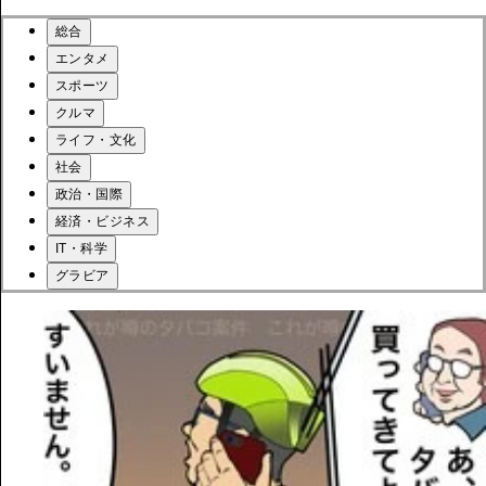
総合
エンタメ
スポーツ
クルマ
ライフ・文化
社会
政治・国際
経済・ビジネス
IT・科学
グラビア