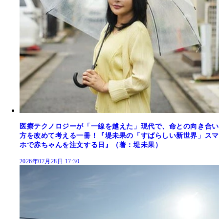
医療テクノロジーが「一線を越えた」現代で、命との向き合い
方を改めて考える一冊！『堤未果の「すばらしい新世界」スマ
ホで赤ちゃんを注文する日』（著：堤未果）
2026年07月28日 17:30