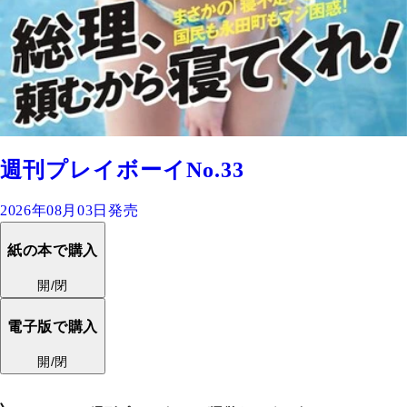
週刊プレイボーイNo.33
2026年08月03日発売
紙の本で購入
開/閉
電子版で購入
開/閉