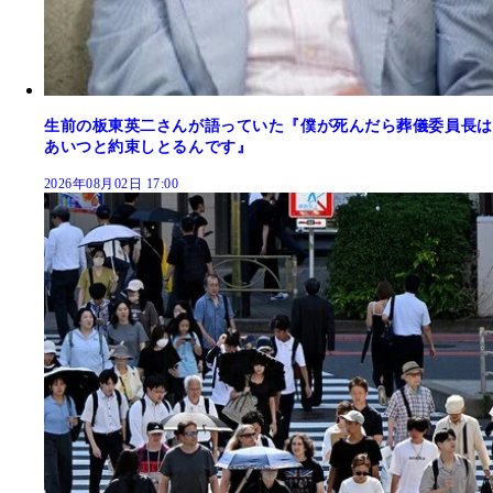
生前の板東英二さんが語っていた『僕が死んだら葬儀委員長は
あいつと約束しとるんです』
2026年08月02日 17:00