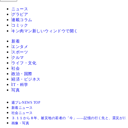
ニュース
グラビア
連載コラム
コミック
キン肉マン
新しいウィンドウで開く
新着
エンタメ
スポーツ
クルマ
ライフ・文化
社会
政治・国際
経済・ビジネス
IT・科学
写真
週プレNEWS TOP
新着ニュース
社会ニュース
３.１１から８年、被災地の若者の「今」――記憶の行く先と、震災が残
画像・写真