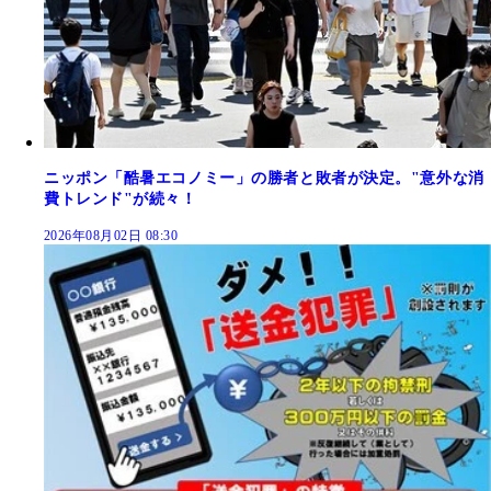
ニッポン「酷暑エコノミー」の勝者と敗者が決定。"意外な消
費トレンド"が続々！
2026年08月02日 08:30