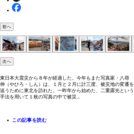
前へ
宮城県気仙沼市鹿折（ししおり）地区 ２０１１年
鹿折地区の住民たちは自分の家があった場所に残さ
内閣総理大臣賞を受賞した清水さんの絵画
岩手県上閉伊（かみへい）郡大槌町（おおつちちょ
城山公園の墓地から見た大槌町。震災直後でも墓参
破壊されたＪＲ山田線の線路。今は再建され、今月
次へ
１８日－２０１９年２月１５日。津波で陸に乗り上
ものを集めるため、瓦礫の上をよく歩いていた。今
役場前 ２０１１年３月２５日－２０１９年２月１
来ていた人が多かった
転が再開される。齊藤くんの祖母の家が近く、よく
第１８共徳丸は気仙沼の被災のシンボルだった。そ
産業の倉庫や商店街、復興支援住宅などが建ち並ん
日。この修復された大槌町役場は、もともとは大槌
た道だという
東日本大震災から８年が経過した。今年もまた写真家・八尋
所は今、バスターミナルになっている。鹿折地区は
る
校として齊藤くんが通っていた学校だった。破壊さ
伸（やひろ・しん）は、１月と２月に計三度、被災地の変遷を
の後に火事が起こり、流されなかった家屋の多くも
歩道橋も毎日使っていたという。腕に抱えるヘルメ
追うために東北を訪れた。一昨年から始めた、二重露光という
てしまった
は消防士からもらったものだ
手法を用いて１枚の写真の中で被災...
この記事を読む