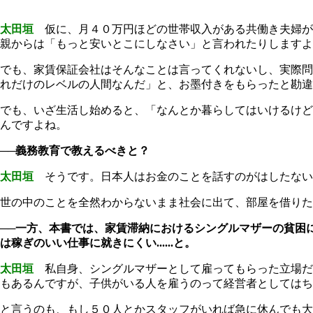
太田垣
仮に、月４０万円ほどの世帯収入がある共働き夫婦が
親からは「もっと安いとこにしなさい」と言われたりしますよ
でも、家賃保証会社はそんなことは言ってくれないし、実際問
れだけのレベルの人間なんだ」と、お墨付きをもらったと勘違
でも、いざ生活し始めると、「なんとか暮らしてはいけるけど全
んですよね。
──義務教育で教えるべきと？
太田垣
そうです。日本人はお金のことを話すのがはしたない
世の中のことを全然わからないまま社会に出て、部屋を借りた
──一方、本書では、家賃滞納におけるシングルマザーの貧困
は稼ぎのいい仕事に就きにくい......と。
太田垣
私自身、シングルマザーとして雇ってもらった立場だ
もあるんですが、子供がいる人を雇うのって経営者としてはち
と言うのも、もし５０人とかスタッフがいれば急に休んでも大