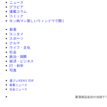
ニュース
グラビア
連載コラム
コミック
キン肉マン
新しいウィンドウで開く
新着
エンタメ
スポーツ
クルマ
ライフ・文化
社会
政治・国際
経済・ビジネス
IT・科学
写真
週プレNEWS TOP
新着ニュース
社会ニュース
家賃保証会社の台頭で