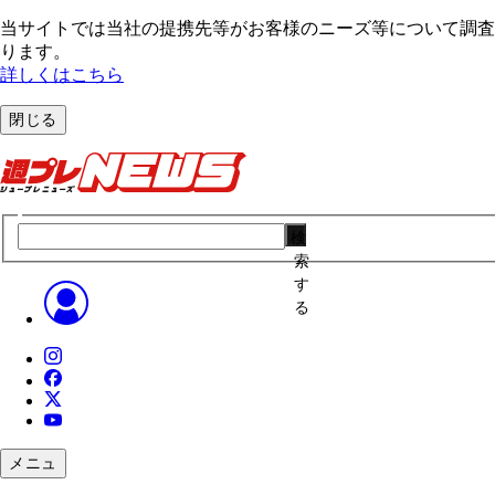
当サイトでは当社の提携先等がお客様のニーズ等について調査・
ります。
詳しくはこちら
閉じる
検
索
す
る
メニュ