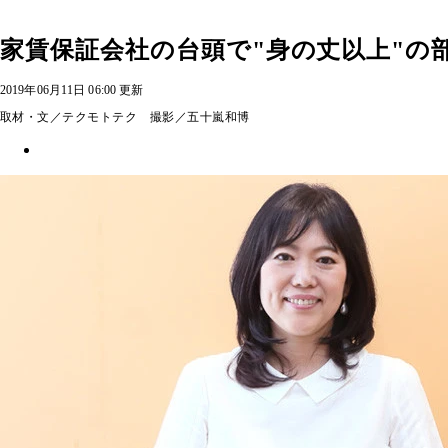
家賃保証会社の台頭で"身の丈以上"の
2019年06月11日 06:00 更新
取材・文／テクモトテク 撮影／五十嵐和博