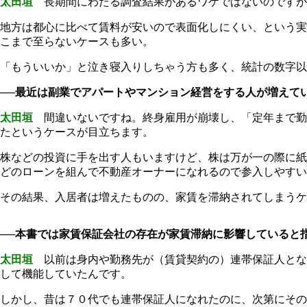
太田垣
長期間にわたる調査結果があるワケではないのですが
地方は都心に比べて賃料が安いので表面化しにくい、という実
こまで至らないケースも多い。
「もういいか」と泣き寝入りしちゃう方も多く、統計の数字以
──最近は副業でアパートやマンション経営をする人が増えて
太田垣
間違いないですね。終身雇用が崩壊し、「定年まで勤
たというケースが目立ちます。
株などの投資に手を出す人もいますけど、株は万が一の際に紙
どのローンを組んで不動産オーナーになれるので参入しやすい
その結果、入居者は増えたものの、家賃を滞納されてしまうケ
──本書では家賃保証会社の存在が家賃滞納に影響していると
太田垣
以前は身内や勤務先が（賃貸契約の）連帯保証人とな
して機能していたんです。
しかし、昔は７０代でも連帯保証人になれたのに、次第にその