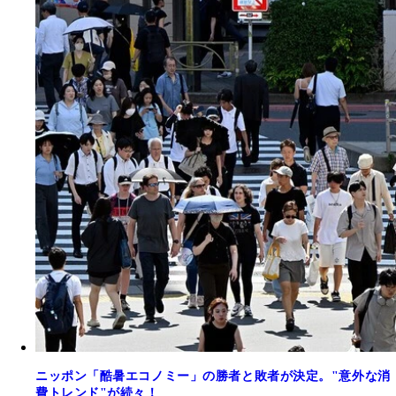
ニッポン「酷暑エコノミー」の勝者と敗者が決定。"意外な消
費トレンド"が続々！