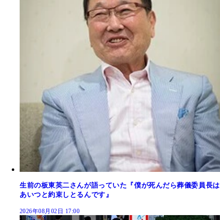
生前の板東英二さんが語っていた『僕が死んだら葬儀委員長は
あいつと約束しとるんです』
2026年08月02日 17:00