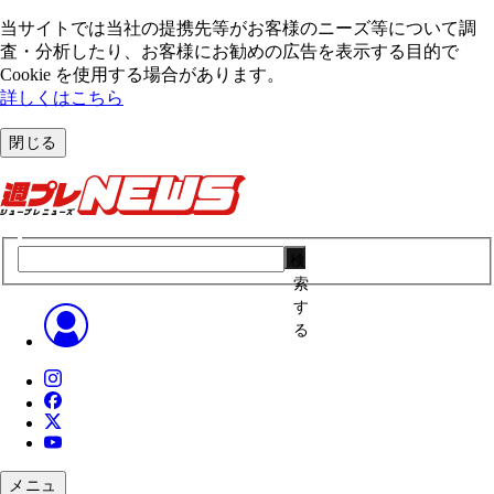
当サイトでは当社の提携先等がお客様のニーズ等について調
査・分析したり、お客様にお勧めの広告を表⽰する⽬的で
Cookie を使⽤する場合があります。
詳しくはこちら
閉じる
検
索
す
る
メニュ