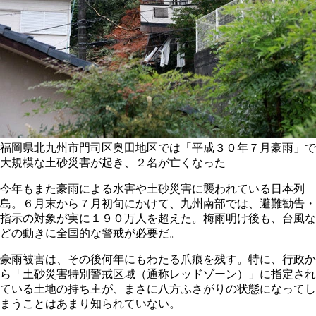
福岡県北九州市門司区奥田地区では「平成３０年７月豪雨」で
大規模な土砂災害が起き、２名が亡くなった
今年もまた豪雨による水害や土砂災害に襲われている日本列
島。６月末から７月初旬にかけて、九州南部では、避難勧告・
指示の対象が実に１９０万人を超えた。梅雨明け後も、台風な
どの動きに全国的な警戒が必要だ。
豪雨被害は、その後何年にもわたる爪痕を残す。特に、行政か
ら「土砂災害特別警戒区域（通称レッドゾーン）」に指定され
ている土地の持ち主が、まさに八方ふさがりの状態になってし
まうことはあまり知られていない。