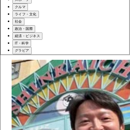
クルマ
ライフ・文化
社会
政治・国際
経済・ビジネス
IT・科学
グラビア