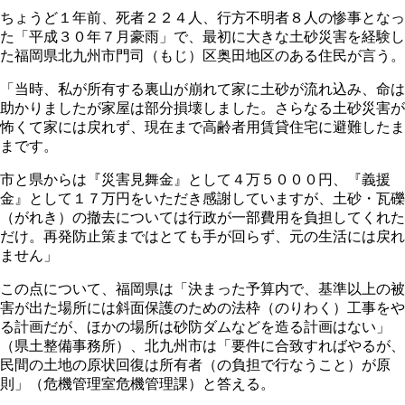
ちょうど１年前、死者２２４人、行方不明者８人の惨事となっ
た「平成３０年７月豪雨」で、最初に大きな土砂災害を経験し
た福岡県北九州市門司（もじ）区奥田地区のある住民が言う。
「当時、私が所有する裏山が崩れて家に土砂が流れ込み、命は
助かりましたが家屋は部分損壊しました。さらなる土砂災害が
怖くて家には戻れず、現在まで高齢者用賃貸住宅に避難したま
まです。
市と県からは『災害見舞金』として４万５０００円、『義援
金』として１７万円をいただき感謝していますが、土砂・瓦礫
（がれき）の撤去については行政が一部費用を負担してくれた
だけ。再発防止策まではとても手が回らず、元の生活には戻れ
ません」
この点について、福岡県は「決まった予算内で、基準以上の被
害が出た場所には斜面保護のための法枠（のりわく）工事をや
る計画だが、ほかの場所は砂防ダムなどを造る計画はない」
（県土整備事務所）、北九州市は「要件に合致すればやるが、
民間の土地の原状回復は所有者（の負担で行なうこと）が原
則」（危機管理室危機管理課）と答える。