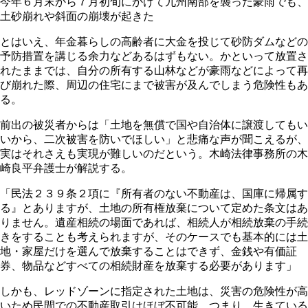
今年６月末から７月初旬にかけて九州南部を襲った豪雨でも、
土砂崩れや斜面の崩壊が起きた
とはいえ、年金暮らしの高齢者に大金を投じて砂防ダムなどの
予防措置を講じる余力などあるはずもない。かといって放置さ
れたままでは、自分の所有する山林などが豪雨などによって再
び崩れた際、周辺の住宅にまで被害が及んでしまう危険性もあ
る。
前出の被災者からは「土地を無償で国や自治体に譲渡してもい
いから、二次被害を防いでほしい」と悲痛な声が聞こえるが、
実はそれさえも実現が難しいのだという。木崎法律事務所の木
崎良平弁護士が解説する。
「民法２３９条２項に『所有者のない不動産は、国庫に帰属す
る』とありますが、土地の所有権放棄について定めた条文はあ
りません。遺産相続の場面であれば、相続人が相続放棄の手続
きをすることも考えられますが、そのケースでも基本的には土
地・家屋だけを選んで放棄することはできず、金銭や有価証
券、物品などすべての相続財産を放棄する必要があります」
しかも、レッドゾーンに指定された土地は、災害の危険性が高
いため民間での不動産取引はほぼ不可能。つまり、生きている