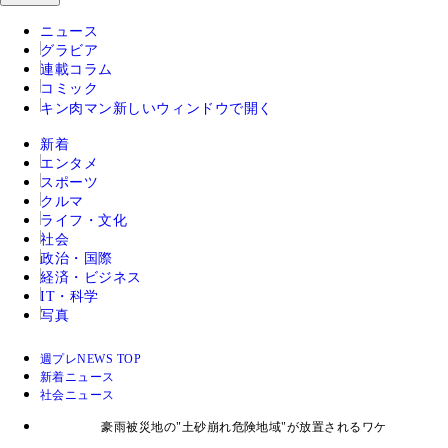
ニュース
グラビア
連載コラム
コミック
キン肉マン
新しいウィンドウで開く
新着
エンタメ
スポーツ
クルマ
ライフ・文化
社会
政治・国際
経済・ビジネス
IT・科学
写真
週プレNEWS TOP
新着ニュース
社会ニュース
豪雨被災地の"土砂崩れ危険地域"が放置されるワケ