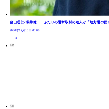
畠山理仁×常井健一、ふたりの選挙取材の達人が「地方選の面
2020年12月10日 06:00
第３回受賞作『団地と移民課題最先端「空間」の闘
第１回受賞作『黙殺 報じられない“無頼系独立候
第２回受賞作『サカナとヤクザ：暴力団の巨大資金
第４回受賞作『地方選 無風王国の「変人」を追う