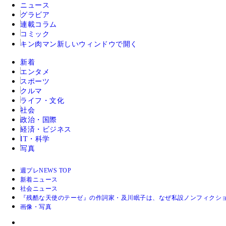
ニュース
グラビア
連載コラム
コミック
キン肉マン
新しいウィンドウで開く
新着
エンタメ
スポーツ
クルマ
ライフ・文化
社会
政治・国際
経済・ビジネス
IT・科学
写真
週プレNEWS TOP
新着ニュース
社会ニュース
『残酷な天使のテーゼ』の作詞家・及川眠子は、なぜ私設ノンフィクシ
画像・写真