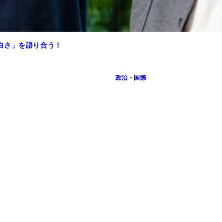
白さ」を語り合う！
政治・国際
い』（２０１９） 安田浩一◎ＫＡＤＯＫＡＷＡ
補”たちの戦い』（２０１７） 畠山理仁◎集英社文庫
源「密漁ビジネス」を追う』（２０１８） 鈴木智彦◎小学館
』（２０２０） 常井健一◎ＫＡＤＯＫＡＷＡ