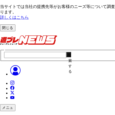
当サイトでは当社の提携先等がお客様のニーズ等について調査・
ります。
詳しくはこちら
閉じる
検
索
す
る
メニュ