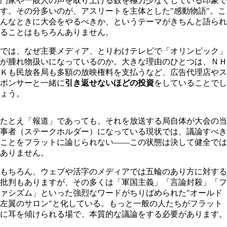
門家や一般人の声を取り上げる数を極力少なくしている印象で
す。その分多いのが、アスリートを主体とした"感動物語
"
。こ
んなときに大会をやるべきか、というテーマがきちんと語られ
ることはもちろんありません。
では、なぜ主要メディア、とりわけテレビで「オリンピック」
が腫れ物扱いになっているのか。大きな理由のひとつは、ＮＨ
Ｋも民放各局も多額の放映権料を支払うなど、広告代理店やス
ポンサーと一緒に
引き返せないほどの投資
をしていることでし
ょう。
たとえ「報道」であっても、それを放送する局自体が大会の当
事者（ステークホルダー）になっている現状では、議論すべき
ことをフラットに論じられない――この状態は決して健全では
ありません。
もちろん、ウェブや活字のメディアでは五輪のあり方に対する
批判もありますが、その多くは「軍国主義」「言論封殺」「フ
ァシズム」といった強烈なワードがちりばめられた"オールド
左翼のサロン"と化している。もっと一般の人たちがフラット
に耳を傾けられる場で、本質的な議論をする必要があります。