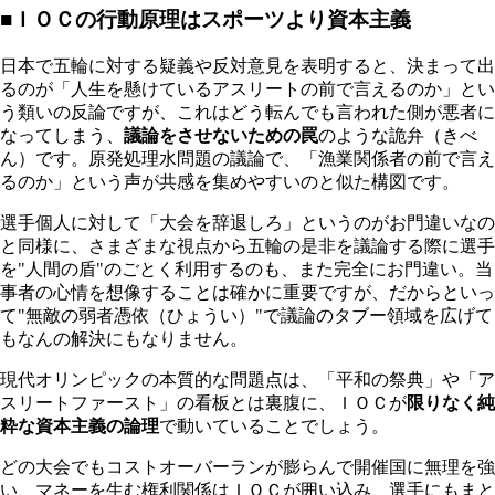
■ＩＯＣの行動原理はスポーツより資本主義
日本で五輪に対する疑義や反対意見を表明すると、決まって出
るのが「人生を懸けているアスリートの前で言えるのか」とい
う類いの反論ですが、これはどう転んでも言われた側が悪者に
なってしまう、
議論をさせないための罠
のような詭弁（きべ
ん）です。原発処理水問題の議論で、「漁業関係者の前で言え
るのか」という声が共感を集めやすいのと似た構図です。
選手個人に対して「大会を辞退しろ」というのがお門違いなの
と同様に、さまざまな視点から五輪の是非を議論する際に選手
を"人間の盾
"
のごとく利用するのも、また完全にお門違い。当
事者の心情を想像することは確かに重要ですが、だからといっ
て"無敵の弱者憑依（ひょうい）"で議論のタブー領域を広げて
もなんの解決にもなりません。
現代オリンピックの本質的な問題点は、「平和の祭典」や「ア
スリートファースト」の看板とは裏腹に、ＩＯＣが
限りなく純
粋な資本主義の論理
で動いていることでしょう。
どの大会でもコストオーバーランが膨らんで開催国に無理を強
い、マネーを生む権利関係はＩＯＣが囲い込み、選手にもまと