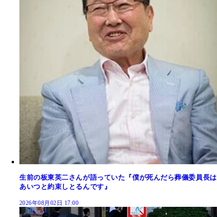
生前の板東英二さんが語っていた『僕が死んだら葬儀委員長は
あいつと約束しとるんです』
2026年08月02日 17:00