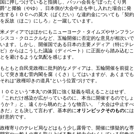
国に押しつけていると指摘し、バッハ会長を"ぼったくり男
爵"と揶揄（やゆ）。日本側が大会中止を申し入れた場合に発
生するＩＯＣへの莫大（ばくだい）な違約金についても「契約
を反故（ほご）にしろ」と一蹴しています。
米メディアではほかにもニューヨーク・タイムズやサンフラン
シスコ・クロニクルなど、五輪開催に否定的な意見が相次いで
います。しかし、開催国である日本の主要メディア（特にテレ
ビ）からはこうした議論（ディベート）に正面から踏み込むこ
とを避けるような気配を感じます。
もともと自民党政権に批判的なメディアは、五輪開催を前提と
して突き進む菅内閣を腐（くさ）してはいますが、あくまでも
それは"政権叩きの道具"という位置づけです。
ＩＯＣという"本丸"の体質に強く疑義を唱えることはせず、
「これだけ感染が広がっているのに、本当に開催するのでしょ
うか？」と、遠くから眺めたような物言い。「大会は中止すべ
きだ」とも決して言わず、基本的に
オリンピックそのもの
には
好意的です。
政権寄りのテレビ局などはもう少し露骨で、開催に懐疑的な専