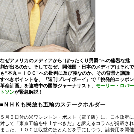
なぜアメリカのメディアから"ぼったくり男爵"への痛烈な批
判が出るのか。そしてなぜ、開催国・日本のメディアはそれで
も"本丸＝ＩＯＣ"への批判に及び腰なのか。その背景と議論
すべきポイントを、
『週刊プレイボーイ』で「挑発的ニッポン
革命計画」を連載中の国際ジャーナリスト、
モーリー・ロバー
トソン
が
緊急解説！
■ＮＨＫも民放も五輪のステークホルダー
５月５日付の米ワシントン・ポスト（電子版）に、日本政府に
対して「東京五輪を中止すべきだ」と訴えるコラムが掲載され
ました。ＩＯＣは収益のほとんどを手にしつつ、諸費用を開催