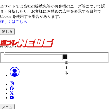
当サイトでは当社の提携先等がお客様のニーズ等について調
査・分析したり、お客様にお勧めの広告を表⽰する⽬的で
Cookie を使⽤する場合があります。
詳しくはこちら
閉じる
検
索
す
る
メニュ