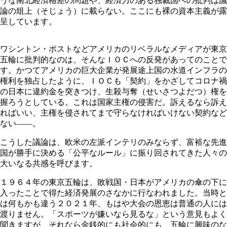
うな南北経済格差の問題や、経済力のある独裁国への批判は議
論の俎上（そじょう）に載らない。ここにも裸の資本主義が露
呈しています。
ワシントン・ポストなどアメリカのリベラルなメディアが東京
五輪に批判的なのは、そんなＩＯＣへの反発があってのことで
す。かつてアメリカの巨大企業が発展途上国の水道インフラの
権利を独占したように、ＩＯＣも「契約」をかざしてコロナ禍
の日本に違約金を突きつけ、生殺与奪（せいさつよだつ）権を
握ろうとしている。これは国家主権の侵害だ。訴えるなら訴え
ればいい、主権を侵されてまで守らなければいけない契約など
ない――。
こうした議論は、欧米の左派インテリのみならず、富裕な先進
国が勝手に決める「公平なルール」に振り回されてきた人々の
大いなる共感を呼びます。
１９６４年の東京五輪は、敗戦国・日本がアメリカの傘の下に
入ったことで得た経済発展のさなかに行なわれました。当時と
は何もかも違う２０２１年、もはや大会の恩恵は普通の人には
渡りません。「スポーツが嫌いなら見るな」という意見もよく
聞きますが、それなら金銭的にも社会的にも、五輪に興味のな