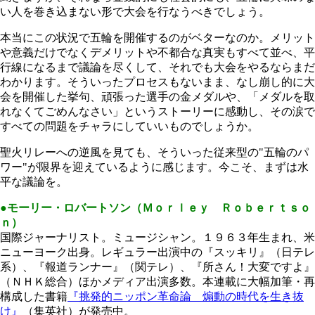
い人を巻き込まない形で大会を行なうべきでしょう。
本当にこの状況で五輪を開催するのがベターなのか。メリット
や意義だけでなくデメリットや不都合な真実もすべて並べ、平
行線になるまで議論を尽くして、それでも大会をやるならまだ
わかります。そういったプロセスもないまま、なし崩し的に大
会を開催した挙句、頑張った選手の金メダルや、「メダルを取
れなくてごめんなさい」というストーリーに感動し、その涙で
すべての問題をチャラにしていいものでしょうか。
聖火リレーへの逆風を見ても、そういった従来型の"五輪のパ
ワー"が限界を迎えているように感じます。今こそ、まずは水
平な議論を。
●モーリー・ロバートソン（Ｍｏｒｌｅｙ Ｒｏｂｅｒｔｓｏ
ｎ）
国際ジャーナリスト。ミュージシャン。１９６３年生まれ、米
ニューヨーク出身。レギュラー出演中の『スッキリ』（日テレ
系）、『報道ランナー』（関テレ）、『所さん！大変ですよ』
（ＮＨＫ総合）ほかメディア出演多数。本連載に大幅加筆・再
構成した書籍
『挑発的ニッポン革命論 煽動の時代を生き抜
け』
（集英社）が発売中。