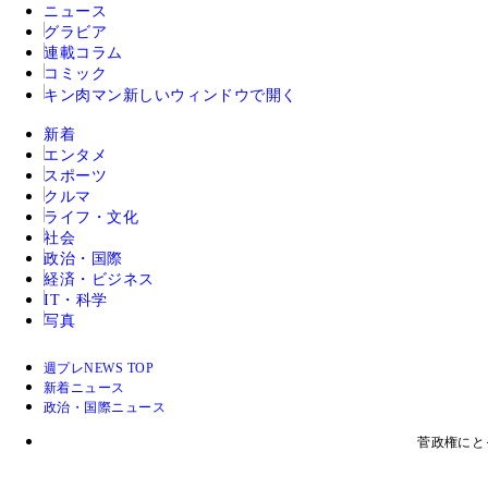
ニュース
グラビア
連載コラム
コミック
キン肉マン
新しいウィンドウで開く
新着
エンタメ
スポーツ
クルマ
ライフ・文化
社会
政治・国際
経済・ビジネス
IT・科学
写真
週プレNEWS TOP
新着ニュース
政治・国際ニュース
菅政権にと