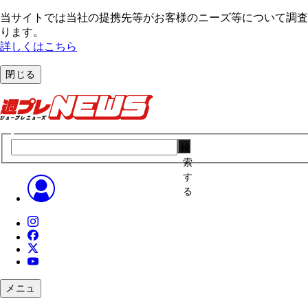
当サイトでは当社の提携先等がお客様のニーズ等について調査・
ります。
詳しくはこちら
閉じる
検
索
す
る
メニュ