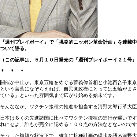
『週刊プレイボーイ』で「挑発的ニッポン革命計画」を連載中
ついて語る。
（この記事は、５月１０日発売の『週刊プレイボーイ２１号』
＊ ＊ ＊
開催か中止か。東京五輪をめぐる菅義偉首相と小池百合子東京
という言葉になぞらえれば、自民党政権にとっては五輪がまさ
ている」といった雰囲気まで広がり始める始末です。
そんななか、ワクチン接種の推進を担当する河野太郎行革大臣
日本は多くの先進諸国に比べてワクチン接種の進行が遅いですが
れにせよ、誰もが完全に認める１００点の方法などないのです
そうした複雑な状況下で、雄弁に接種計画の現状を語る河野大