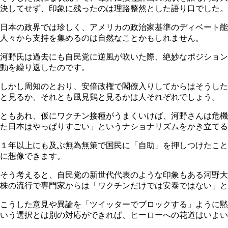
決してせず、印象に残ったのは理路整然とした語り口でした。
日本の政界では珍しく、アメリカの政治家基準のディベート能
人々から支持を集めるのは自然なことかもしれません。
河野氏は過去にも自民党に逆風が吹いた際、絶妙なポジション
動を繰り返したのです。
しかし周知のとおり、安倍政権で閣僚入りしてからはそうした
と見るか、それとも風見鶏と見るかは人それぞれでしょう。
ともあれ、仮にワクチン接種がうまくいけば、河野さんは危機
た日本はやっぱりすごい」というナショナリズムをかき立てる
１年以上にも及ぶ無為無策で国民に「自助」を押しつけたこと
に想像できます。
そう考えると、自民党の新世代代表のような印象もある河野大
株の流行で専門家からは「ワクチンだけでは安泰ではない」と
こうした意見や異論を「ツイッターでブロックする」ように黙
いう選択とは別の対応ができれば、ヒーローへの花道はいよい