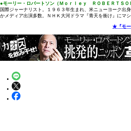
●モーリー・ロバートソン（Ｍｏｒｌｅｙ ＲＯＢＥＲＴＳＯ
国際ジャーナリスト。１９６３年生まれ、米ニューヨーク出身
かメディア出演多数。ＮＨＫ大河ドラマ『青天を衝け』にマシ
★『モー