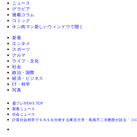
ニュース
グラビア
連載コラム
コミック
キン肉マン
新しいウィンドウで開く
新着
エンタメ
スポーツ
クルマ
ライフ・文化
社会
政治・国際
経済・ビジネス
IT・科学
写真
週プレNEWS TOP
新着ニュース
社会ニュース
計算社会科学でＳＮＳを分析する東京大学・鳥海不二夫教授が語る「コ