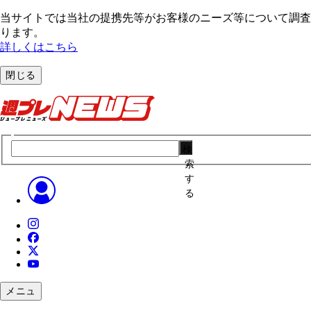
当サイトでは当社の提携先等がお客様のニーズ等について調査・
ります。
詳しくはこちら
閉じる
検
索
す
る
メニュ