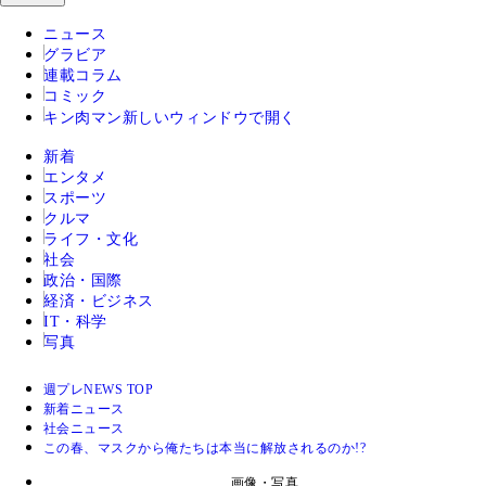
ニュース
グラビア
連載コラム
コミック
キン肉マン
新しいウィンドウで開く
新着
エンタメ
スポーツ
クルマ
ライフ・文化
社会
政治・国際
経済・ビジネス
IT・科学
写真
週プレNEWS TOP
新着ニュース
社会ニュース
この春、マスクから俺たちは本当に解放されるのか!?
画像・写真