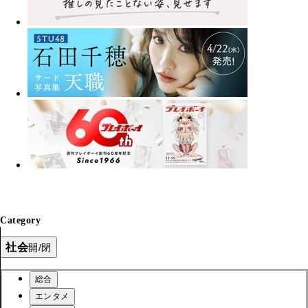
Category
社会
開/閉
総合
エンタメ