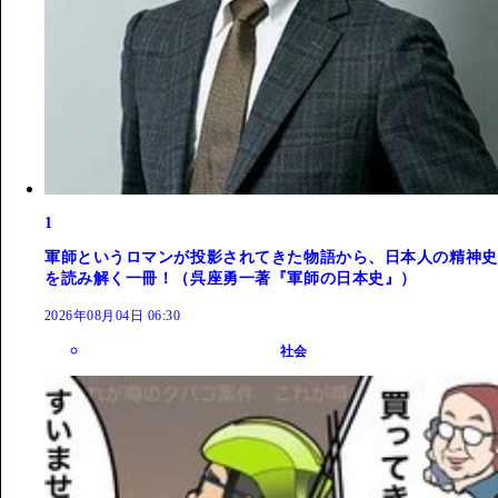
1
軍師というロマンが投影されてきた物語から、日本人の精神史
を読み解く一冊！（呉座勇一著『軍師の日本史』）
2026年08月04日 06:30
社会