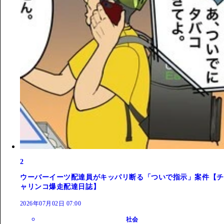
2
ウーバーイーツ配達員がキッパリ断る「ついで指示」案件【チ
ャリンコ爆走配達日誌】
2026年07月02日 07:00
社会