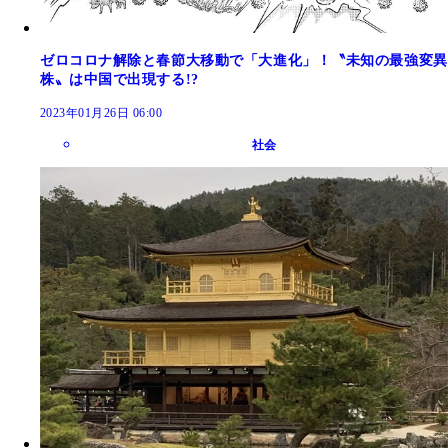
ゼロコロナ解除と春節大移動で「大進化」！〝未知の最強変異
株〟は中国で出現する!?
2023年01月26日 06:00
社会