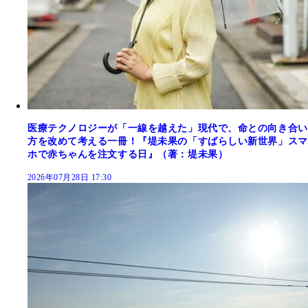
医療テクノロジーが「一線を越えた」現代で、命との向き合い
方を改めて考える一冊！『堤未果の「すばらしい新世界」スマ
ホで赤ちゃんを注文する日』（著：堤未果）
2026年07月28日 17:30