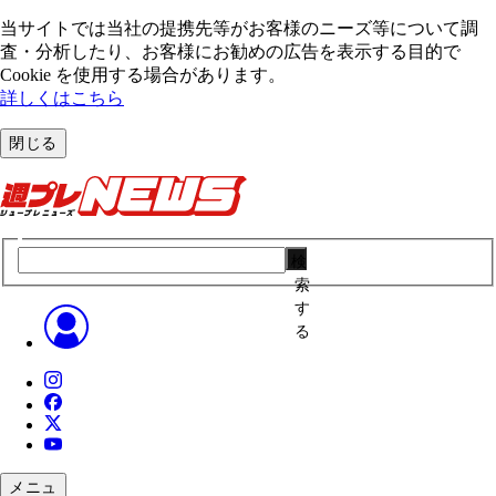
当サイトでは当社の提携先等がお客様のニーズ等について調
査・分析したり、お客様にお勧めの広告を表⽰する⽬的で
Cookie を使⽤する場合があります。
詳しくはこちら
閉じる
検
索
す
る
メニュ