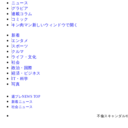
ニュース
グラビア
連載コラム
コミック
キン肉マン
新しいウィンドウで開く
新着
エンタメ
スポーツ
クルマ
ライフ・文化
社会
政治・国際
経済・ビジネス
IT・科学
写真
週プレNEWS TOP
新着ニュース
社会ニュース
不倫スキャンダル