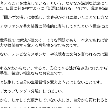
考えることを放棄している」という、なかなか深刻な結論にた
マなのに、伝票に判を押すように「話題に触れる」だけで、議論を
が〝開かずの港〟に突撃し、文春砲がそれに続いたことで仕方
ィアやファンが暴力装置に間接的に寄与してきたという構造に
世界観では解決が遠のく」ような問題があり、本来であれば皆
方や価値観すら変える可能性を含むものです。
ない。テレビならスポンサーや視聴者に文句を言われるのは避
明するかわからない。すると、安心できる逃げ込み先はひたす
手際。後追い報道ならなお安全です。
ミと決別して自分の生活習慣を変えようとはしないことです。
デカップリング（分離）してほしい。
から。しかしまだ疲弊していない人には、自分から変われると