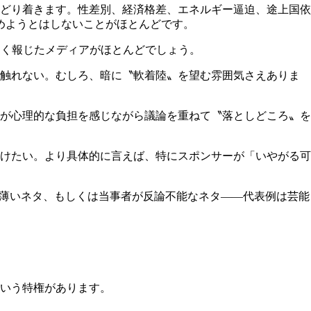
どり着きます。性差別、経済格差、エネルギー逼迫、途上国依
深めようとはしないことがほとんどです。
なく報じたメディアがほとんどでしょう。
は触れない。むしろ、暗に〝軟着陸〟を望む雰囲気さえありま
が心理的な負担を感じながら議論を重ねて〝落としどころ〟を
けたい。より具体的に言えば、特にスポンサーが「いやがる可
ら薄いネタ、もしくは当事者が反論不能なネタ――代表例は芸能
いう特権があります。