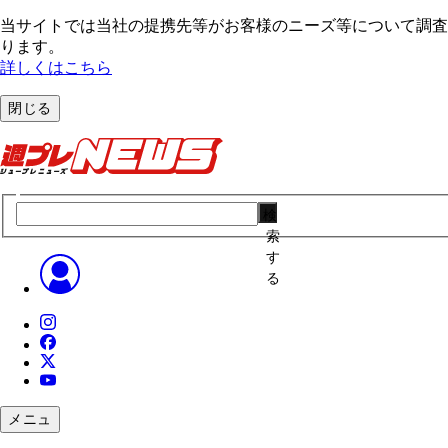
当サイトでは当社の提携先等がお客様のニーズ等について調査・
ります。
詳しくはこちら
閉じる
検
索
す
る
メニュ