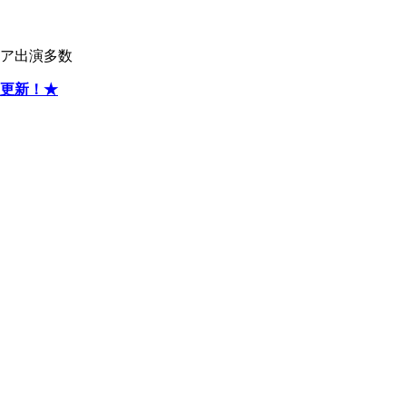
ィア出演多数
更新！★