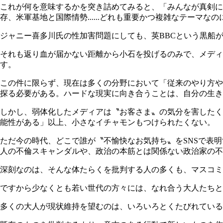
これが何を意味するかを突き詰めてみると、「みんなが真剣に
存、米軍基地と国際情勢......どれも重要かつ複雑なテー
ジャニー喜多川氏の性加害問題にしても、英BBCという黒船
それも返り血が届かない距離から小石を投げるのみで、メデ
す。
この件に限らず、現在は多くの分野において「従来のやり方や
探る必要がある。ハードな現実に向き合うことは、自分の生き
しかし、弱体化したメディアは〝お客さま〟の気分を害したく
能性がある」以上、小さなイチャモンもつけられたくない。
ただ今の時代、どこで誰が〝不愉快なお気持ち〟をSNSで表
人の不倫スキャンダルや、政治の本筋とは関係ない政治家の不
深刻なのは、そんな体たらくを批判する人の多くも、マスコ
ですから少なくとも若い世代の方々には、なれ合う大人たちと
多くの大人が現状維持を望むのは、いろいろとくたびれている